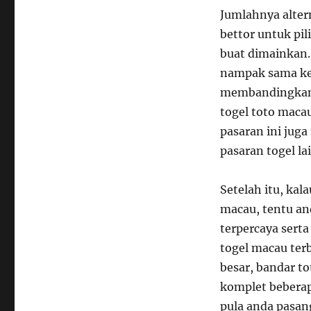
Jumlahnya alter
bettor untuk pi
buat dimainkan.
nampak sama ken
membandingkan 
togel toto maca
pasaran ini jug
pasaran togel la
Setelah itu, kal
macau, tentu an
terpercaya serta
togel macau te
besar, bandar t
komplet beberapa
pula anda pasa