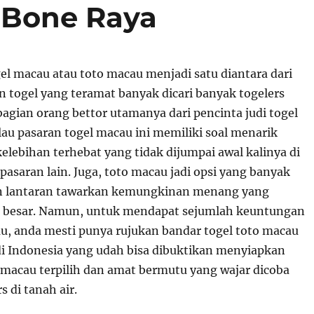
i Bone Raya
l macau atau toto macau menjadi satu diantara dari
n togel yang teramat banyak dicari banyak togelers
bagian orang bettor utamanya dari pencinta judi togel
au pasaran togel macau ini memiliki soal menarik
lebihan terhebat yang tidak dijumpai awal kalinya di
asaran lain. Juga, toto macau jadi opsi yang banyak
n lantaran tawarkan kemungkinan menang yang
u besar. Namun, untuk mendapat sejumlah keuntungan
u, anda mesti punya rujukan bandar togel toto macau
 di Indonesia yang udah bisa dibuktikan menyiapkan
o macau terpilih dan amat bermutu yang wajar dicoba
s di tanah air.