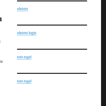
olxtoto
u
olxtoto login
l
toto togel
au
toto togel