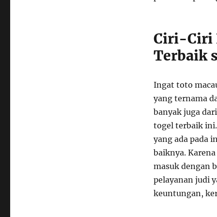
Ciri-Cir
Terbaik s
Ingat toto macau
yang ternama da
banyak juga dar
togel terbaik i
yang ada pada i
baiknya. Karena 
masuk dengan ba
pelayanan judi 
keuntungan, ke