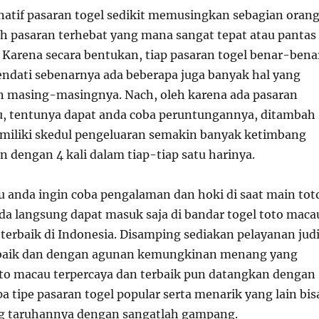
natif pasaran togel sedikit memusingkan sebagian oran
lih pasaran terhebat yang mana sangat tepat atau pantas
 Karena secara bentukan, tiap pasaran togel benar-bena
dati sebenarnya ada beberapa juga banyak hal yang
masing-masingnya. Nach, oleh karena ada pasaran
u, tentunya dapat anda coba peruntungannya, ditambah
a miliki skedul pengeluaran semakin banyak ketimbang
in dengan 4 kali dalam tiap-tiap satu harinya.
au anda ingin coba pengalaman dan hoki di saat main tot
da langsung dapat masuk saja di bandar togel toto maca
 terbaik di Indonesia. Disamping sediakan pelayanan jud
rbaik dan dengan agunan kemungkinan menang yang
oto macau terpercaya dan terbaik pun datangkan dengan
 tipe pasaran togel popular serta menarik yang lain bis
ng taruhannya dengan sangatlah gampang.