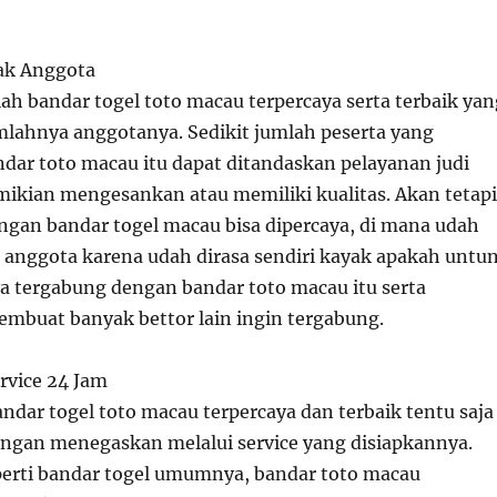
ak Anggota
ah bandar togel toto macau terpercaya serta terbaik yan
umlahnya anggotanya. Sedikit jumlah peserta yang
ndar toto macau itu dapat ditandaskan pelayanan judi
mikian mengesankan atau memiliki kualitas. Akan tetapi
engan bandar togel macau bisa dipercaya, di mana udah
 anggota karena udah dirasa sendiri kayak apakah untu
a tergabung dengan bandar toto macau itu serta
embuat banyak bettor lain ingin tergabung.
rvice 24 Jam
dar togel toto macau terpercaya dan terbaik tentu saja
engan menegaskan melalui service yang disiapkannya.
perti bandar togel umumnya, bandar toto macau