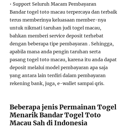
• Support Seluruh Macam Pembayaran
Bandar togel toto macau terpercaya dan terbaik
terus memberinya keluasaan member-nya
untuk nikmati taruhan judi togel macau,
bahkan memberi service deposit terhebat
dengan beberapa tipe pembayaran . Sehingga,
apabila mana anda pengin taruhan serta
pasang togel toto macau, karena itu anda dapat
deposit melalui model pembayaran apa saja
yang antara lain terdiri dalam pembayaran
rekening bank, juga, e-wallet sampai qris.
Beberapa jenis Permainan Togel
Menarik Bandar Togel Toto
Macau Sah di Indonesia