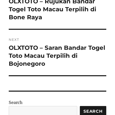
OLXTOTO – Rujukan Bandar
Previous
post:
Togel Toto Macau Terpilih di
Bone Raya
NEXT
OLXTOTO – Saran Bandar Togel
Next
post:
Toto Macau Terpilih di
Bojonegoro
Search
SEARCH