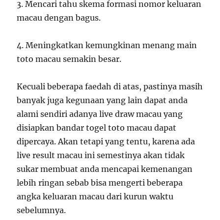
3. Mencari tahu skema formasi nomor keluaran
macau dengan bagus.
4. Meningkatkan kemungkinan menang main
toto macau semakin besar.
Kecuali beberapa faedah di atas, pastinya masih
banyak juga kegunaan yang lain dapat anda
alami sendiri adanya live draw macau yang
disiapkan bandar togel toto macau dapat
dipercaya. Akan tetapi yang tentu, karena ada
live result macau ini semestinya akan tidak
sukar membuat anda mencapai kemenangan
lebih ringan sebab bisa mengerti beberapa
angka keluaran macau dari kurun waktu
sebelumnya.