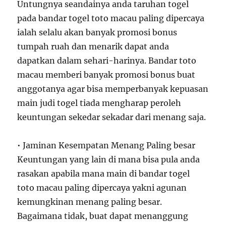
Untungnya seandainya anda taruhan togel
pada bandar togel toto macau paling dipercaya
ialah selalu akan banyak promosi bonus
tumpah ruah dan menarik dapat anda
dapatkan dalam sehari-harinya. Bandar toto
macau memberi banyak promosi bonus buat
anggotanya agar bisa memperbanyak kepuasan
main judi togel tiada mengharap peroleh
keuntungan sekedar sekadar dari menang saja.
• Jaminan Kesempatan Menang Paling besar
Keuntungan yang lain di mana bisa pula anda
rasakan apabila mana main di bandar togel
toto macau paling dipercaya yakni agunan
kemungkinan menang paling besar.
Bagaimana tidak, buat dapat menanggung