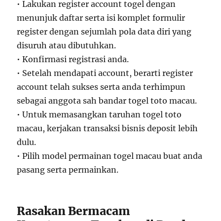
• Lakukan register account togel dengan
menunjuk daftar serta isi komplet formulir
register dengan sejumlah pola data diri yang
disuruh atau dibutuhkan.
• Konfirmasi registrasi anda.
• Setelah mendapati account, berarti register
account telah sukses serta anda terhimpun
sebagai anggota sah bandar togel toto macau.
• Untuk memasangkan taruhan togel toto
macau, kerjakan transaksi bisnis deposit lebih
dulu.
• Pilih model permainan togel macau buat anda
pasang serta permainkan.
Rasakan Bermacam