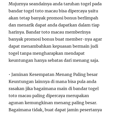
Mujurnya seandainya anda taruhan togel pada
bandar togel toto macau bisa dipercaya yaitu
akan tetap banyak promosi bonus berlimpah
dan menarik dapat anda dapatkan dalam tiap
harinya. Bandar toto macau memberinya
banyak promosi bonus buat member-nya agar
dapat menambahkan kepuasan bermain judi
togel tanpa mengharapkan mendapat
keuntungan hanya sebatas dari menang saja.
• Jaminan Kesempatan Menang Paling besar
Keuntungan lainnya di mana bisa pula anda
rasakan jika bagaimana main di bandar togel
toto macau paling dipercaya merupakan
agunan kemungkinan menang paling besar.
Bagaimana tidak, buat dapat jamin pesertanya