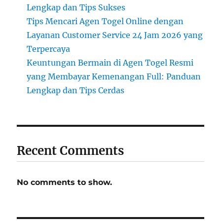
Lengkap dan Tips Sukses
Tips Mencari Agen Togel Online dengan
Layanan Customer Service 24 Jam 2026 yang
Terpercaya
Keuntungan Bermain di Agen Togel Resmi
yang Membayar Kemenangan Full: Panduan
Lengkap dan Tips Cerdas
Recent Comments
No comments to show.