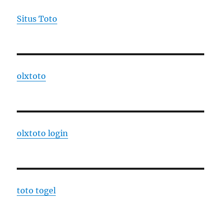
Situs Toto
olxtoto
olxtoto login
toto togel