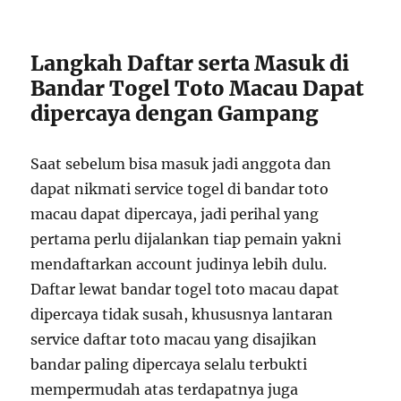
Langkah Daftar serta Masuk di
Bandar Togel Toto Macau Dapat
dipercaya dengan Gampang
Saat sebelum bisa masuk jadi anggota dan
dapat nikmati service togel di bandar toto
macau dapat dipercaya, jadi perihal yang
pertama perlu dijalankan tiap pemain yakni
mendaftarkan account judinya lebih dulu.
Daftar lewat bandar togel toto macau dapat
dipercaya tidak susah, khususnya lantaran
service daftar toto macau yang disajikan
bandar paling dipercaya selalu terbukti
mempermudah atas terdapatnya juga