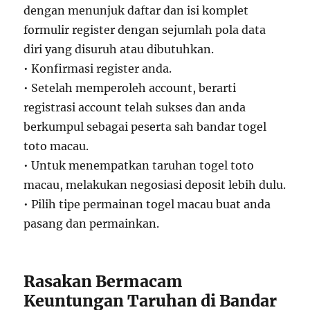
dengan menunjuk daftar dan isi komplet
formulir register dengan sejumlah pola data
diri yang disuruh atau dibutuhkan.
• Konfirmasi register anda.
• Setelah memperoleh account, berarti
registrasi account telah sukses dan anda
berkumpul sebagai peserta sah bandar togel
toto macau.
• Untuk menempatkan taruhan togel toto
macau, melakukan negosiasi deposit lebih dulu.
• Pilih tipe permainan togel macau buat anda
pasang dan permainkan.
Rasakan Bermacam
Keuntungan Taruhan di Bandar