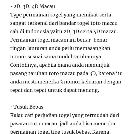
• 2D, 3D, 4D Macau
Type permainan togel yang memikat serta
sangat terkenal dari bandar togel toto macau
sah di Indonesia yaitu 2D, 3D serta 4D macau.
Permainan togel macam ini benar-benar
ringan lantaran anda perlu memasangkan
nomor sesuai sama model taruhannya.
Contohnya, apabila mana anda menunjuk
pasang taruhan toto macau pada 3D, karena itu
anda mesti menerka 3 nomor keluaran dengan
tepat dan tepat untuk dapat menang.
• Tusuk Bebas
Kalau cari perjudian togel yang termudah dari
pasaran toto macau, jadi anda bisa mencoba
permainan togel tipe tusuk bebas. Karena,