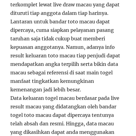
terkomplet lewat live draw macau yang dapat
dituruti tiap anggota dalam tiap harinya.
Lantaran untuk bandar toto macau dapat
dipercaya, cuma siapkan pelayanan pasang
taruhan saja tidak cukup buat memberi
kepuasan anggotanya. Namun, adanya info
result keluaran toto macau tiap penjudi dapat
mendapatkan angka terpilih serta bikin data
macau sebagai referensi di saat main togel
manfaat tingkatkan kemungkinan
kemenangan jadi lebih besar.
Data keluaran togel macau berdasar pada live
result macau yang didatangkan oleh bandar
togel toto macau dapat dipercaya tentunya
telah absah dan resmi. Hingga, data macau
yang dikasihkan dapat anda menggunakan