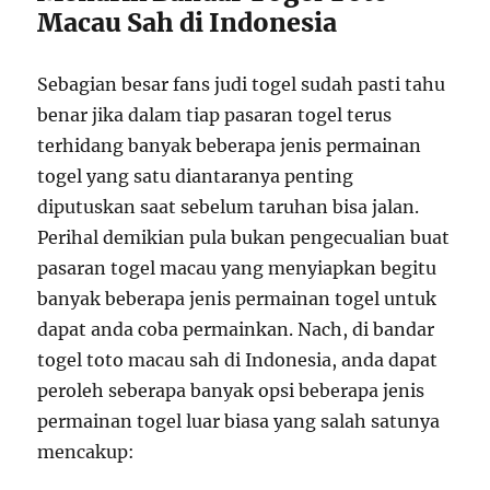
Macau Sah di Indonesia
Sebagian besar fans judi togel sudah pasti tahu
benar jika dalam tiap pasaran togel terus
terhidang banyak beberapa jenis permainan
togel yang satu diantaranya penting
diputuskan saat sebelum taruhan bisa jalan.
Perihal demikian pula bukan pengecualian buat
pasaran togel macau yang menyiapkan begitu
banyak beberapa jenis permainan togel untuk
dapat anda coba permainkan. Nach, di bandar
togel toto macau sah di Indonesia, anda dapat
peroleh seberapa banyak opsi beberapa jenis
permainan togel luar biasa yang salah satunya
mencakup: