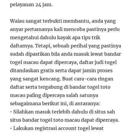
pelayanan 24 jam.
Walau sangat terbukti membantu, anda yang
anyar pertamanya kali mencoba pastinya perlu
mengetahui dahulu kayak apa tips trik
daftarnya. Tetapi, sebuah perihal yang pastinya
sudah dipastikan bila anda masuk lewat bandar
togel macau dapat dipercaya, daftar judi togel
ditandaskan gratis serta dapat jamin proses
yang sangat kencang. Buat cara-cara ringan
daftar serta tergabung di bandar togel toto
macau paling dipercaya salah satunya
sebagaimana berikut ini, di antaranya:
• Silahkan masuk terlebih dahulu di situs sah
situs bandar togel toto macau dapat dipercaya.
• Lakukan registrasi account togel lewat