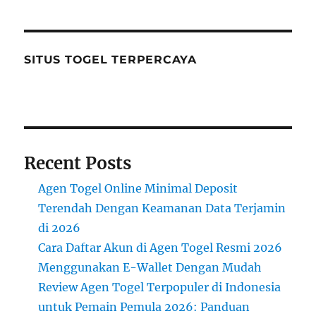
SITUS TOGEL TERPERCAYA
Recent Posts
Agen Togel Online Minimal Deposit
Terendah Dengan Keamanan Data Terjamin
di 2026
Cara Daftar Akun di Agen Togel Resmi 2026
Menggunakan E-Wallet Dengan Mudah
Review Agen Togel Terpopuler di Indonesia
untuk Pemain Pemula 2026: Panduan