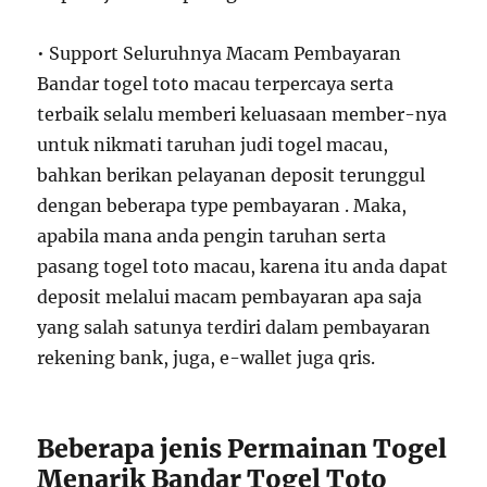
• Support Seluruhnya Macam Pembayaran
Bandar togel toto macau terpercaya serta
terbaik selalu memberi keluasaan member-nya
untuk nikmati taruhan judi togel macau,
bahkan berikan pelayanan deposit terunggul
dengan beberapa type pembayaran . Maka,
apabila mana anda pengin taruhan serta
pasang togel toto macau, karena itu anda dapat
deposit melalui macam pembayaran apa saja
yang salah satunya terdiri dalam pembayaran
rekening bank, juga, e-wallet juga qris.
Beberapa jenis Permainan Togel
Menarik Bandar Togel Toto