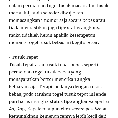
dalam permainan togel tusuk macau atau tusuk
macau ini, anda sekedar diwajibkan
memasangkan 1 nomor saja secara bebas atau
tiada memastikan juga tipe status angkanya
maka tidaklah heran apabila kesempatan
menang togel tusuk bebas ini begitu besar.
• Tusuk Tepat
Tusuk tepat atau tusuk tepat persis seperti
permainan togel tusuk bebas yang
mensyaratkan bettor menerka 1 angka
keluaran saja. Tetapi, bedanya dengan tusuk
bebas, pada taruhan togel tusuk tepat ini anda
pun harus mengira status tipe angkanya apa itu
As, Kop, Kepala maupun ekor secara pas. Walau
kemungkinan kemenangannya lebih kecil dari