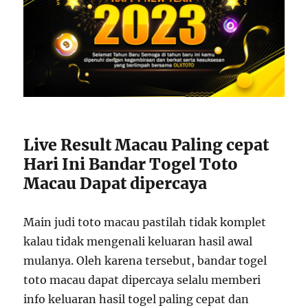
Live Result Macau Paling cepat
Hari Ini Bandar Togel Toto
Macau Dapat dipercaya
Main judi toto macau pastilah tidak komplet
kalau tidak mengenali keluaran hasil awal
mulanya. Oleh karena tersebut, bandar togel
toto macau dapat dipercaya selalu memberi
info keluaran hasil togel paling cepat dan