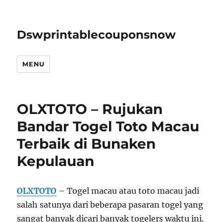
Dswprintablecouponsnow
MENU
OLXTOTO – Rujukan
Bandar Togel Toto Macau
Terbaik di Bunaken
Kepulauan
OLXTOTO
– Togel macau atau toto macau jadi
salah satunya dari beberapa pasaran togel yang
sangat banyak dicari banyak togelers waktu ini.