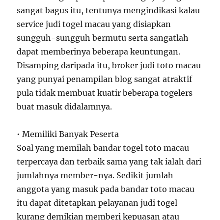
sangat bagus itu, tentunya mengindikasi kalau
service judi togel macau yang disiapkan
sungguh-sungguh bermutu serta sangatlah
dapat memberinya beberapa keuntungan.
Disamping daripada itu, broker judi toto macau
yang punyai penampilan blog sangat atraktif
pula tidak membuat kuatir beberapa togelers
buat masuk didalamnya.
• Memiliki Banyak Peserta
Soal yang memilah bandar togel toto macau
terpercaya dan terbaik sama yang tak ialah dari
jumlahnya member-nya. Sedikit jumlah
anggota yang masuk pada bandar toto macau
itu dapat ditetapkan pelayanan judi togel
kurang demikian memberi kepuasan atau