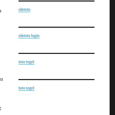
n
olxtoto
a
olxtoto login
toto togel
an
toto togel
g