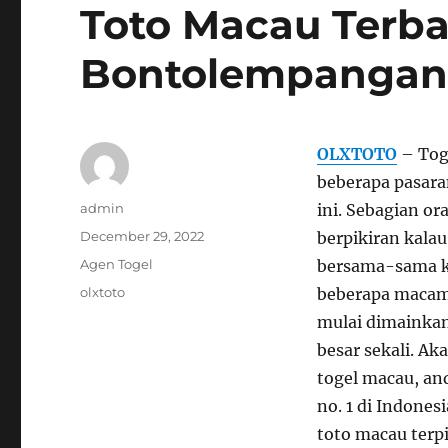
Toto Macau Terba
Bontolempanga
OLXTOTO
– Toge
beberapa pasara
Author
admin
ini. Sebagian o
Posted
December 29, 2022
berpikiran kala
on
Categories
Agen Togel
bersama-sama ke
Tags
olxtoto
beberapa macam 
mulai dimainka
besar sekali. A
togel macau, an
no. 1 di Indone
toto macau terp