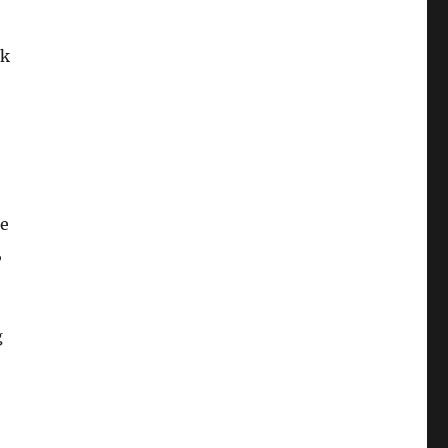
uk
ce
,
g