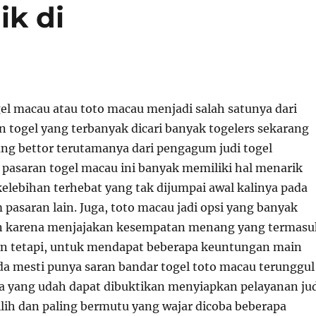
ik di
n
l macau atau toto macau menjadi salah satunya dari
n togel yang terbanyak dicari banyak togelers sekarang
rang bettor terutamanya dari pengagum judi togel
u pasaran togel macau ini banyak memiliki hal menarik
lebihan terhebat yang tak dijumpai awal kalinya pada
pasaran lain. Juga, toto macau jadi opsi yang banyak
n karena menjajakan kesempatan menang yang termasu
kan tetapi, untuk mendapat beberapa keuntungan main
da mesti punya saran bandar togel toto macau terunggul
sia yang udah dapat dibuktikan menyiapkan pelayanan ju
ilih dan paling bermutu yang wajar dicoba beberapa