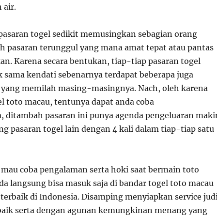
 air.
pasaran togel sedikit memusingkan sebagian orang
lih pasaran terunggul yang mana amat tepat atau pantas
an. Karena secara bentukan, tiap-tiap pasaran togel
sama kendati sebenarnya terdapat beberapa juga
l yang memilah masing-masingnya. Nach, oleh karena
el toto macau, tentunya dapat anda coba
, ditambah pasaran ini punya agenda pengeluaran maki
 pasaran togel lain dengan 4 kali dalam tiap-tiap satu
a mau coba pengalaman serta hoki saat bermain toto
da langsung bisa masuk saja di bandar togel toto macau
 terbaik di Indonesia. Disamping menyiapkan service jud
rbaik serta dengan agunan kemungkinan menang yang