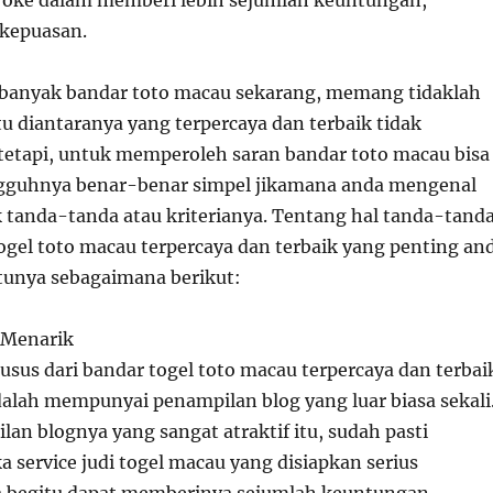
 oke dalam memberi lebih sejumlah keuntungan,
 kepuasan.
banyak bandar toto macau sekarang, memang tidaklah
atu diantaranya yang terpercaya dan terbaik tidak
etapi, untuk memperoleh saran bandar toto macau bisa
ngguhnya benar-benar simpel jikamana anda mengenal
 tanda-tanda atau kriterianya. Tentang hal tanda-tand
togel toto macau terpercaya dan terbaik yang penting an
tunya sebagaimana berikut:
 Menarik
sus dari bandar togel toto macau terpercaya dan terbai
alah mempunyai penampilan blog yang luar biasa sekali
an blognya yang sangat atraktif itu, sudah pasti
a service judi togel macau yang disiapkan serius