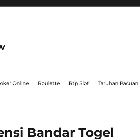
w
oker Online
Roulette
Rtp Slot
Taruhan Pacuan
nsi Bandar Togel