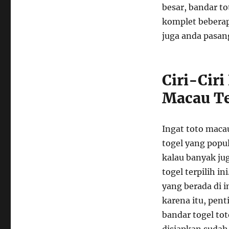
besar, bandar t
komplet beberapa
juga anda pasan
Ciri-Cir
Macau Te
Ingat toto maca
togel yang popu
kalau banyak ju
togel terpilih i
yang berada di i
karena itu, pen
bandar togel tot