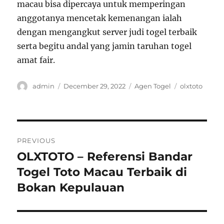
macau bisa dipercaya untuk memperingan
anggotanya mencetak kemenangan ialah
dengan mengangkut server judi togel terbaik
serta begitu andal yang jamin taruhan togel
amat fair.
Author
Posted
Categories
Tags
admin
December 29, 2022
Agen Togel
olxtoto
on
Post
PREVIOUS
navigation
OLXTOTO – Referensi Bandar
Previous
post:
Togel Toto Macau Terbaik di
Bokan Kepulauan