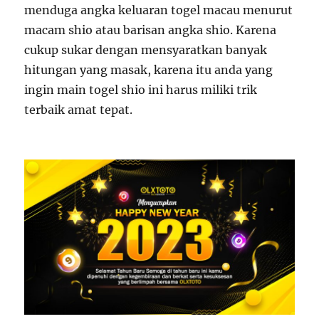
menduga angka keluaran togel macau menurut
macam shio atau barisan angka shio. Karena
cukup sukar dengan mensyaratkan banyak
hitungan yang masak, karena itu anda yang
ingin main togel shio ini harus miliki trik
terbaik amat tepat.