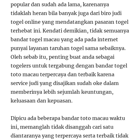
popular dan sudah ada lama, karenanya
tidaklah heran bila banyak juga dari biro judi
togel online yang mendatangkan pasaran togel
terhebat ini. Kendati demikian, tidak semuanya
bandar togel macau yang ada pada internet
punyai layanan taruhan togel sama sebaiknya.
Oleh sebab itu, penting buat anda sebagai
togelers untuk tergabung dengan bandar togel
toto macau terpercaya dan terbaik karena
service judi yang disajikan sudah oke dalam
memberinya lebih sejumlah keuntungan,
keluasaan dan kepuasan.
Dipicu ada beberapa bandar toto macau waktu
ini, memanglah tidak disanggah cari satu
diantaranya yang terpercaya serta terbaik tidak