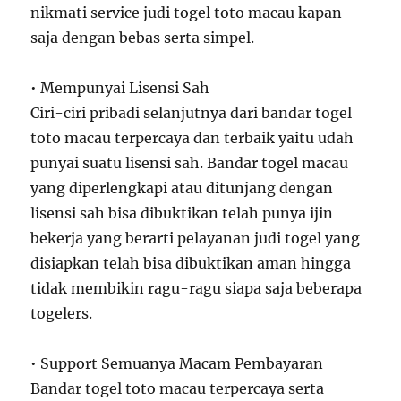
nikmati service judi togel toto macau kapan
saja dengan bebas serta simpel.
• Mempunyai Lisensi Sah
Ciri-ciri pribadi selanjutnya dari bandar togel
toto macau terpercaya dan terbaik yaitu udah
punyai suatu lisensi sah. Bandar togel macau
yang diperlengkapi atau ditunjang dengan
lisensi sah bisa dibuktikan telah punya ijin
bekerja yang berarti pelayanan judi togel yang
disiapkan telah bisa dibuktikan aman hingga
tidak membikin ragu-ragu siapa saja beberapa
togelers.
• Support Semuanya Macam Pembayaran
Bandar togel toto macau terpercaya serta