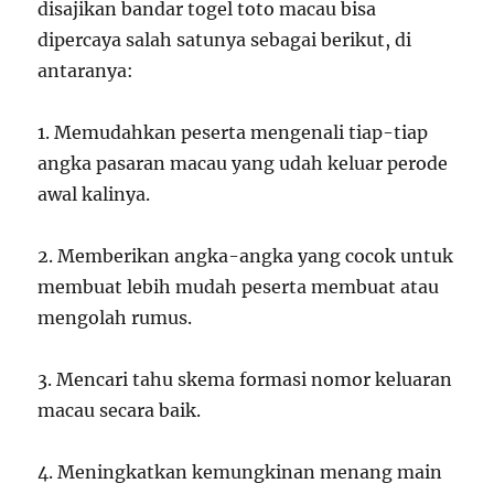
disajikan bandar togel toto macau bisa
dipercaya salah satunya sebagai berikut, di
antaranya:
1. Memudahkan peserta mengenali tiap-tiap
angka pasaran macau yang udah keluar perode
awal kalinya.
2. Memberikan angka-angka yang cocok untuk
membuat lebih mudah peserta membuat atau
mengolah rumus.
3. Mencari tahu skema formasi nomor keluaran
macau secara baik.
4. Meningkatkan kemungkinan menang main