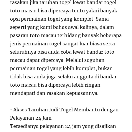
rasakan jika taruhan togel lewat bandar togel
toto macau bisa dipercaya tentu yakni banyak
opsi permainan togel yang komplet. Sama
seperti yang kami bahas awal kalinya, dalam
pasaran toto macau terhidang banyak beberapa
jenis permainan togel sangat luar biasa serta
seluruhnya bisa anda coba lewat bandar toto
macau dapat dipercaya. Melalui suguhan
permainan togel yang lebih komplet, bukan
tidak bisa anda juga selaku anggota di bandar
toto macau bisa dipercaya lebih ringan
mendapati dan rasakan kepuasannya.
• Akses Taruhan Judi Togel Membantu dengan
Pelayanan 24 Jam
Tersedianya pelayanan 24 jam yang disajikan