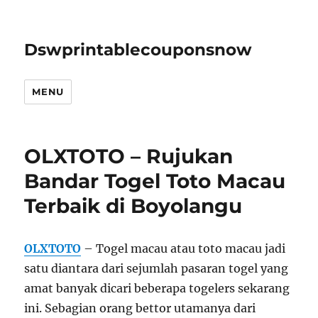
Dswprintablecouponsnow
MENU
OLXTOTO – Rujukan
Bandar Togel Toto Macau
Terbaik di Boyolangu
OLXTOTO
– Togel macau atau toto macau jadi
satu diantara dari sejumlah pasaran togel yang
amat banyak dicari beberapa togelers sekarang
ini. Sebagian orang bettor utamanya dari