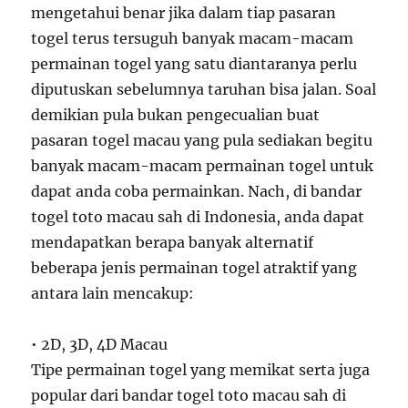
mengetahui benar jika dalam tiap pasaran
togel terus tersuguh banyak macam-macam
permainan togel yang satu diantaranya perlu
diputuskan sebelumnya taruhan bisa jalan. Soal
demikian pula bukan pengecualian buat
pasaran togel macau yang pula sediakan begitu
banyak macam-macam permainan togel untuk
dapat anda coba permainkan. Nach, di bandar
togel toto macau sah di Indonesia, anda dapat
mendapatkan berapa banyak alternatif
beberapa jenis permainan togel atraktif yang
antara lain mencakup:
• 2D, 3D, 4D Macau
Tipe permainan togel yang memikat serta juga
popular dari bandar togel toto macau sah di