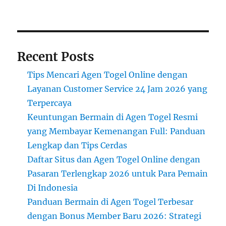
Recent Posts
Tips Mencari Agen Togel Online dengan
Layanan Customer Service 24 Jam 2026 yang
Terpercaya
Keuntungan Bermain di Agen Togel Resmi
yang Membayar Kemenangan Full: Panduan
Lengkap dan Tips Cerdas
Daftar Situs dan Agen Togel Online dengan
Pasaran Terlengkap 2026 untuk Para Pemain
Di Indonesia
Panduan Bermain di Agen Togel Terbesar
dengan Bonus Member Baru 2026: Strategi