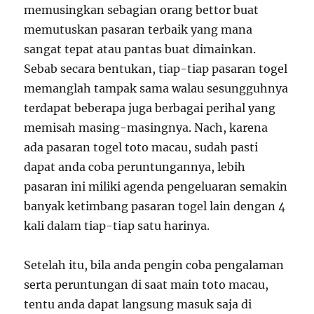
memusingkan sebagian orang bettor buat
memutuskan pasaran terbaik yang mana
sangat tepat atau pantas buat dimainkan.
Sebab secara bentukan, tiap-tiap pasaran togel
memanglah tampak sama walau sesungguhnya
terdapat beberapa juga berbagai perihal yang
memisah masing-masingnya. Nach, karena
ada pasaran togel toto macau, sudah pasti
dapat anda coba peruntungannya, lebih
pasaran ini miliki agenda pengeluaran semakin
banyak ketimbang pasaran togel lain dengan 4
kali dalam tiap-tiap satu harinya.
Setelah itu, bila anda pengin coba pengalaman
serta peruntungan di saat main toto macau,
tentu anda dapat langsung masuk saja di