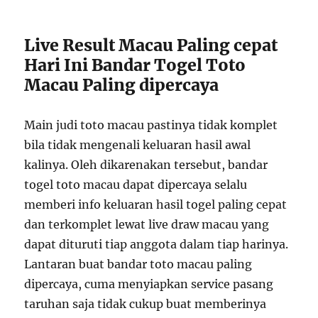
Live Result Macau Paling cepat
Hari Ini Bandar Togel Toto
Macau Paling dipercaya
Main judi toto macau pastinya tidak komplet
bila tidak mengenali keluaran hasil awal
kalinya. Oleh dikarenakan tersebut, bandar
togel toto macau dapat dipercaya selalu
memberi info keluaran hasil togel paling cepat
dan terkomplet lewat live draw macau yang
dapat dituruti tiap anggota dalam tiap harinya.
Lantaran buat bandar toto macau paling
dipercaya, cuma menyiapkan service pasang
taruhan saja tidak cukup buat memberinya