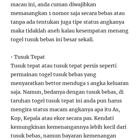
macau ini, anda cuman diwajibkan
memasangkan 1 nomor saja secara bebas atau
tanpa ada tentukan juga tipe status angkanya
maka tidaklah aneh kalau kesempatan menang
togel tusuk bebas ini besar sekali.
• Tusuk Tepat
Tusuk tepat atau tusuk tepat persis seperti
permainan togel tusuk bebas yang
menyaratkan bettor menduga 1 angka keluaran
saja. Namun, bedanya dengan tusuk bebas, di
taruhan togel tusuk tepat ini anda pun harus
mengira status macam angkanya apa itu As,
Kop, Kepala atau ekor secara pas. Kendati
kemungkinan kemenangannya lebih kecil dari
tusuk bebas, namun bayaran kemenangan