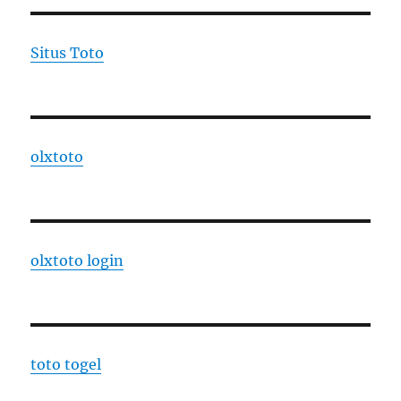
Situs Toto
olxtoto
olxtoto login
toto togel