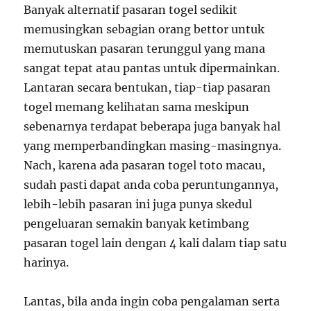
Banyak alternatif pasaran togel sedikit
memusingkan sebagian orang bettor untuk
memutuskan pasaran terunggul yang mana
sangat tepat atau pantas untuk dipermainkan.
Lantaran secara bentukan, tiap-tiap pasaran
togel memang kelihatan sama meskipun
sebenarnya terdapat beberapa juga banyak hal
yang memperbandingkan masing-masingnya.
Nach, karena ada pasaran togel toto macau,
sudah pasti dapat anda coba peruntungannya,
lebih-lebih pasaran ini juga punya skedul
pengeluaran semakin banyak ketimbang
pasaran togel lain dengan 4 kali dalam tiap satu
harinya.
Lantas, bila anda ingin coba pengalaman serta