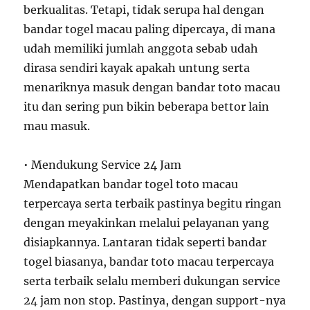
berkualitas. Tetapi, tidak serupa hal dengan
bandar togel macau paling dipercaya, di mana
udah memiliki jumlah anggota sebab udah
dirasa sendiri kayak apakah untung serta
menariknya masuk dengan bandar toto macau
itu dan sering pun bikin beberapa bettor lain
mau masuk.
• Mendukung Service 24 Jam
Mendapatkan bandar togel toto macau
terpercaya serta terbaik pastinya begitu ringan
dengan meyakinkan melalui pelayanan yang
disiapkannya. Lantaran tidak seperti bandar
togel biasanya, bandar toto macau terpercaya
serta terbaik selalu memberi dukungan service
24 jam non stop. Pastinya, dengan support-nya