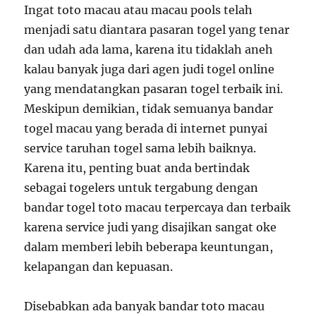
Ingat toto macau atau macau pools telah
menjadi satu diantara pasaran togel yang tenar
dan udah ada lama, karena itu tidaklah aneh
kalau banyak juga dari agen judi togel online
yang mendatangkan pasaran togel terbaik ini.
Meskipun demikian, tidak semuanya bandar
togel macau yang berada di internet punyai
service taruhan togel sama lebih baiknya.
Karena itu, penting buat anda bertindak
sebagai togelers untuk tergabung dengan
bandar togel toto macau terpercaya dan terbaik
karena service judi yang disajikan sangat oke
dalam memberi lebih beberapa keuntungan,
kelapangan dan kepuasan.
Disebabkan ada banyak bandar toto macau