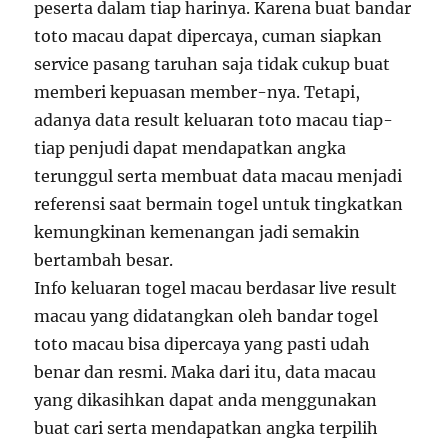
peserta dalam tiap harinya. Karena buat bandar
toto macau dapat dipercaya, cuman siapkan
service pasang taruhan saja tidak cukup buat
memberi kepuasan member-nya. Tetapi,
adanya data result keluaran toto macau tiap-
tiap penjudi dapat mendapatkan angka
terunggul serta membuat data macau menjadi
referensi saat bermain togel untuk tingkatkan
kemungkinan kemenangan jadi semakin
bertambah besar.
Info keluaran togel macau berdasar live result
macau yang didatangkan oleh bandar togel
toto macau bisa dipercaya yang pasti udah
benar dan resmi. Maka dari itu, data macau
yang dikasihkan dapat anda menggunakan
buat cari serta mendapatkan angka terpilih