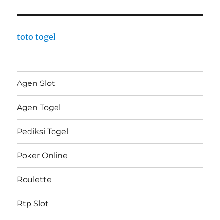
toto togel
Agen Slot
Agen Togel
Pediksi Togel
Poker Online
Roulette
Rtp Slot