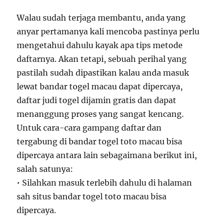
Walau sudah terjaga membantu, anda yang
anyar pertamanya kali mencoba pastinya perlu
mengetahui dahulu kayak apa tips metode
daftarnya. Akan tetapi, sebuah perihal yang
pastilah sudah dipastikan kalau anda masuk
lewat bandar togel macau dapat dipercaya,
daftar judi togel dijamin gratis dan dapat
menanggung proses yang sangat kencang.
Untuk cara-cara gampang daftar dan
tergabung di bandar togel toto macau bisa
dipercaya antara lain sebagaimana berikut ini,
salah satunya:
• Silahkan masuk terlebih dahulu di halaman
sah situs bandar togel toto macau bisa
dipercaya.