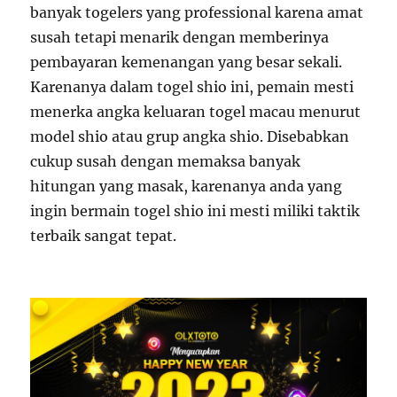
banyak togelers yang professional karena amat
susah tetapi menarik dengan memberinya
pembayaran kemenangan yang besar sekali.
Karenanya dalam togel shio ini, pemain mesti
menerka angka keluaran togel macau menurut
model shio atau grup angka shio. Disebabkan
cukup susah dengan memaksa banyak
hitungan yang masak, karenanya anda yang
ingin bermain togel shio ini mesti miliki taktik
terbaik sangat tepat.