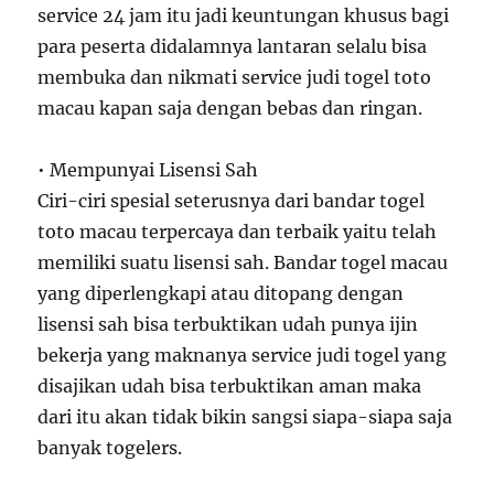
service 24 jam itu jadi keuntungan khusus bagi
para peserta didalamnya lantaran selalu bisa
membuka dan nikmati service judi togel toto
macau kapan saja dengan bebas dan ringan.
• Mempunyai Lisensi Sah
Ciri-ciri spesial seterusnya dari bandar togel
toto macau terpercaya dan terbaik yaitu telah
memiliki suatu lisensi sah. Bandar togel macau
yang diperlengkapi atau ditopang dengan
lisensi sah bisa terbuktikan udah punya ijin
bekerja yang maknanya service judi togel yang
disajikan udah bisa terbuktikan aman maka
dari itu akan tidak bikin sangsi siapa-siapa saja
banyak togelers.