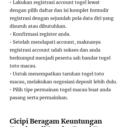
• Lakukan registrasi account togel lewat
dengan pilih daftar dan isi komplet formulir
registrasi dengan sejumlah pola data diri yang
disuruh atau dibutuhkan.
• Konfirmasi register anda.
• Setelah mendapati account, maknanya
registrasi account udah sukses dan anda
berkumpul menjadi peserta sah bandar togel
toto macau.
• Untuk menempatkan taruhan togel toto
macau, melakukan negosiasi deposit lebih dulu.
• Pilih tipe permainan togel macau buat anda
pasang serta permainkan.
Cicipi Beragam Keuntungan