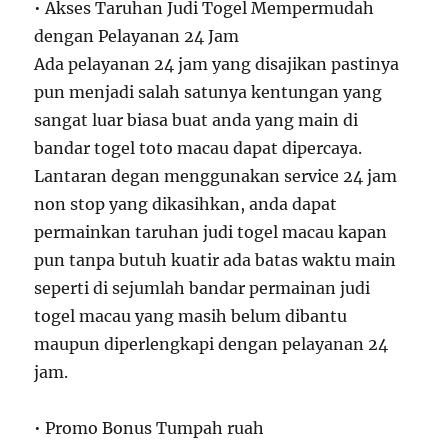
• Akses Taruhan Judi Togel Mempermudah
dengan Pelayanan 24 Jam
Ada pelayanan 24 jam yang disajikan pastinya
pun menjadi salah satunya kentungan yang
sangat luar biasa buat anda yang main di
bandar togel toto macau dapat dipercaya.
Lantaran degan menggunakan service 24 jam
non stop yang dikasihkan, anda dapat
permainkan taruhan judi togel macau kapan
pun tanpa butuh kuatir ada batas waktu main
seperti di sejumlah bandar permainan judi
togel macau yang masih belum dibantu
maupun diperlengkapi dengan pelayanan 24
jam.
• Promo Bonus Tumpah ruah