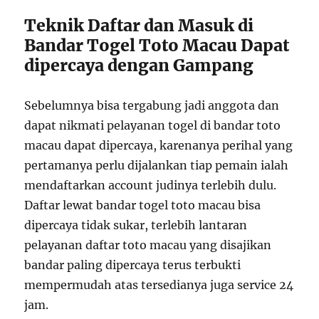
Teknik Daftar dan Masuk di
Bandar Togel Toto Macau Dapat
dipercaya dengan Gampang
Sebelumnya bisa tergabung jadi anggota dan
dapat nikmati pelayanan togel di bandar toto
macau dapat dipercaya, karenanya perihal yang
pertamanya perlu dijalankan tiap pemain ialah
mendaftarkan account judinya terlebih dulu.
Daftar lewat bandar togel toto macau bisa
dipercaya tidak sukar, terlebih lantaran
pelayanan daftar toto macau yang disajikan
bandar paling dipercaya terus terbukti
mempermudah atas tersedianya juga service 24
jam.