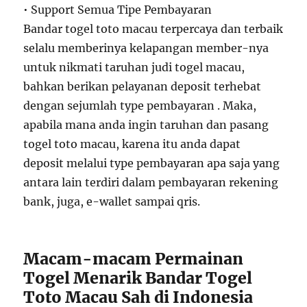
• Support Semua Tipe Pembayaran
Bandar togel toto macau terpercaya dan terbaik
selalu memberinya kelapangan member-nya
untuk nikmati taruhan judi togel macau,
bahkan berikan pelayanan deposit terhebat
dengan sejumlah type pembayaran . Maka,
apabila mana anda ingin taruhan dan pasang
togel toto macau, karena itu anda dapat
deposit melalui type pembayaran apa saja yang
antara lain terdiri dalam pembayaran rekening
bank, juga, e-wallet sampai qris.
Macam-macam Permainan
Togel Menarik Bandar Togel
Toto Macau Sah di Indonesia