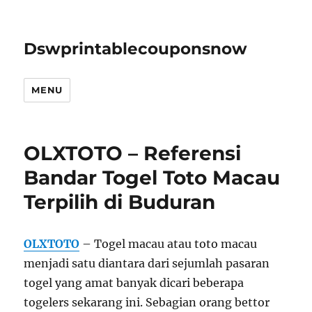
Dswprintablecouponsnow
MENU
OLXTOTO – Referensi
Bandar Togel Toto Macau
Terpilih di Buduran
OLXTOTO
– Togel macau atau toto macau
menjadi satu diantara dari sejumlah pasaran
togel yang amat banyak dicari beberapa
togelers sekarang ini. Sebagian orang bettor