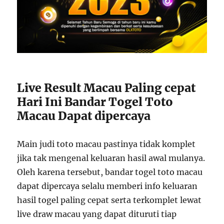
Live Result Macau Paling cepat
Hari Ini Bandar Togel Toto
Macau Dapat dipercaya
Main judi toto macau pastinya tidak komplet
jika tak mengenal keluaran hasil awal mulanya.
Oleh karena tersebut, bandar togel toto macau
dapat dipercaya selalu memberi info keluaran
hasil togel paling cepat serta terkomplet lewat
live draw macau yang dapat dituruti tiap