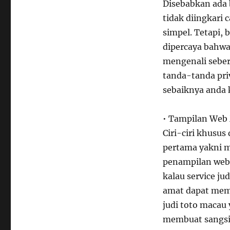
Disebabkan ada 
tidak diingkari 
simpel. Tetapi,
dipercaya bahw
mengenali seber
tanda-tanda priv
sebaiknya anda 
• Tampilan Web
Ciri-ciri khusus
pertama yakni mi
penampilan webn
kalau service ju
amat dapat memb
judi toto macau 
membuat sangsi 