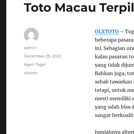
Toto Macau Terpi
OLXTOTO
– Toge
beberapa pasara
Author
admin
ini. Sebagian or
Posted
December 29, 2022
kalau pasaran to
on
Categories
Agen Togel
yang tidak diju
Tags
olxtoto
Bahkan juga, to
sebab tawarkan
tetapi, untuk m
mesti memiliki s
yang udah bisa d
sangat berkualit
Jumlahnya alter