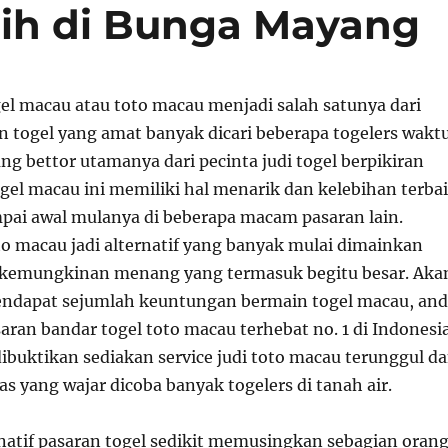
lih di Bunga Mayang
l macau atau toto macau menjadi salah satunya dari
n togel yang amat banyak dicari beberapa togelers wakt
ang bettor utamanya dari pecinta judi togel berpikiran
gel macau ini memiliki hal menarik dan kelebihan terba
mpai awal mulanya di beberapa macam pasaran lain.
to macau jadi alternatif yang banyak mulai dimainkan
 kemungkinan menang yang termasuk begitu besar. Aka
endapat sejumlah keuntungan bermain togel macau, an
aran bandar togel toto macau terhebat no. 1 di Indonesi
ibuktikan sediakan service judi toto macau terunggul d
as yang wajar dicoba banyak togelers di tanah air.
natif pasaran togel sedikit memusingkan sebagian oran