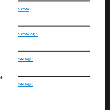
olxtoto
o
olxtoto login
toto togel
a
l
toto togel