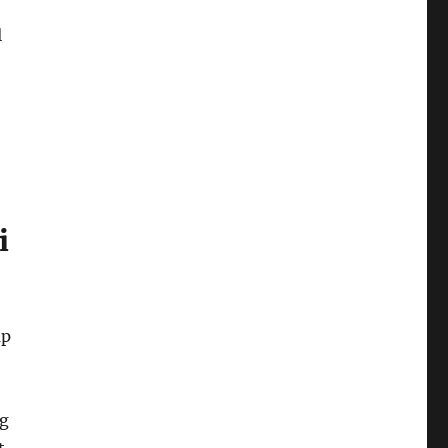
l
i
ap
ng