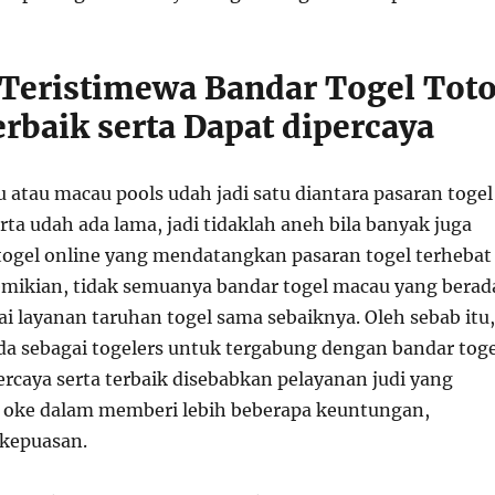
i Teristimewa Bandar Togel Tot
rbaik serta Dapat dipercaya
 atau macau pools udah jadi satu diantara pasaran togel
rta udah ada lama, jadi tidaklah aneh bila banyak juga
i togel online yang mendatangkan pasaran togel terhebat
emikian, tidak semuanya bandar togel macau yang berad
ai layanan taruhan togel sama sebaiknya. Oleh sebab itu,
da sebagai togelers untuk tergabung dengan bandar toge
ercaya serta terbaik disebabkan pelayanan judi yang
t oke dalam memberi lebih beberapa keuntungan,
 kepuasan.