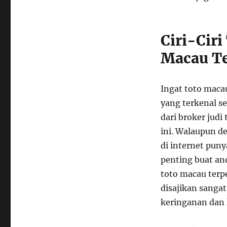
Ciri-Cir
Macau Te
Ingat toto macau
yang terkenal se
dari broker jud
ini. Walaupun d
di internet puny
penting buat an
toto macau terp
disajikan sanga
keringanan dan