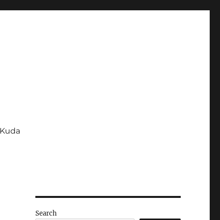
 Kuda
Search