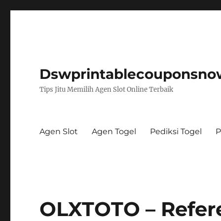
Dswprintablecouponsno
Tips Jitu Memilih Agen Slot Online Terbaik
Agen Slot
Agen Togel
Pediksi Togel
P
OLXTOTO – Refere