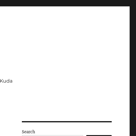
 Kuda
Search