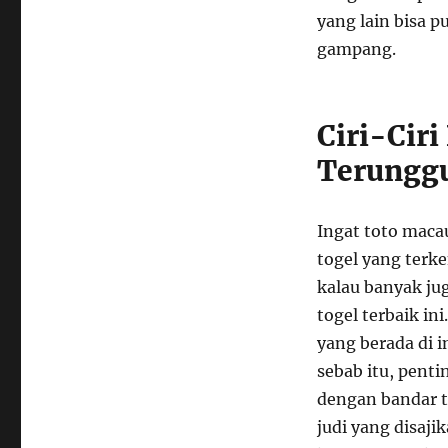
yang lain bisa 
gampang.
Ciri-Cir
Terunggu
Ingat toto maca
togel yang terk
kalau banyak ju
togel terbaik in
yang berada di i
sebab itu, pent
dengan bandar t
judi yang disaj