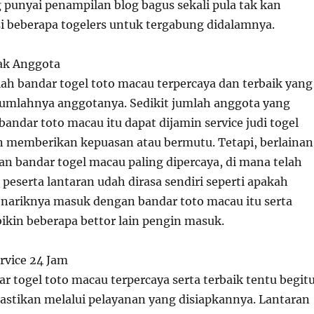
 punyai penampilan blog bagus sekali pula tak kan
 beberapa togelers untuk tergabung didalamnya.
ak Anggota
ah bandar togel toto macau terpercaya dan terbaik yang
i jumlahnya anggotanya. Sedikit jumlah anggota yang
andar toto macau itu dapat dijamin service judi togel
 memberikan kepuasan atau bermutu. Tetapi, berlainan
an bandar togel macau paling dipercaya, di mana telah
peserta lantaran udah dirasa sendiri seperti apakah
nariknya masuk dengan bandar toto macau itu serta
ikin beberapa bettor lain pengin masuk.
rvice 24 Jam
 togel toto macau terpercaya serta terbaik tentu begit
astikan melalui pelayanan yang disiapkannya. Lantaran