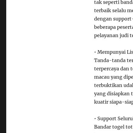
tak seperti ban
terbaik selalu 
dengan support-
beberapa pesert
pelayanan judi 
• Mempunyai Lis
Tanda-tanda ter
terpercaya dan t
macau yang dipe
terbuktikan udah
yang disiapkan 
kuatir siapa-sia
• Support Selu
Bandar togel to