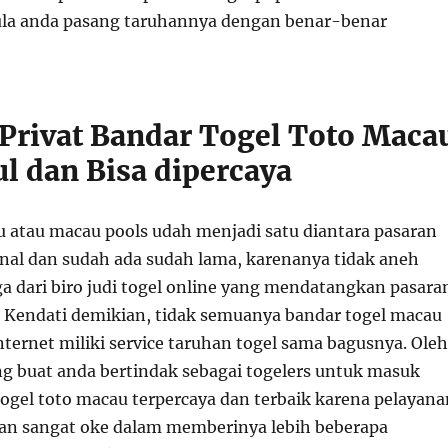
pula anda pasang taruhannya dengan benar-benar
i Privat Bandar Togel Toto Maca
l dan Bisa dipercaya
u atau macau pools udah menjadi satu diantara pasaran
enal dan sudah ada sudah lama, karenanya tidak aneh
ga dari biro judi togel online yang mendatangkan pasara
i. Kendati demikian, tidak semuanya bandar togel macau
nternet miliki service taruhan togel sama bagusnya. Oleh
ing buat anda bertindak sebagai togelers untuk masuk
ogel toto macau terpercaya dan terbaik karena pelayana
ikan sangat oke dalam memberinya lebih beberapa