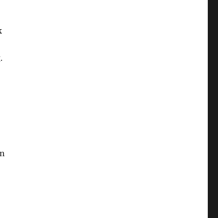
k
.
in