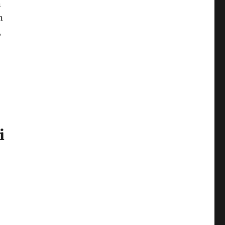
n
n
,
i