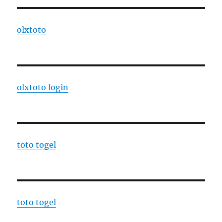
olxtoto
olxtoto login
toto togel
toto togel