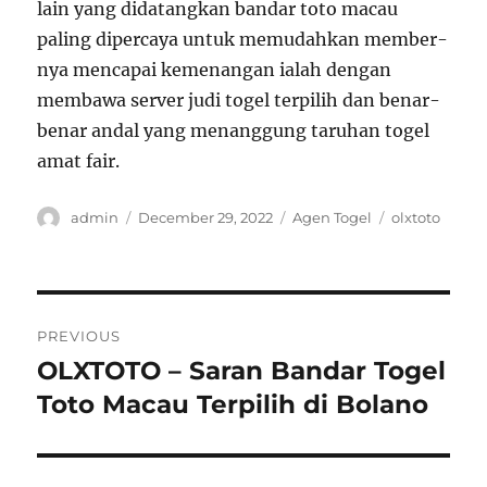
lain yang didatangkan bandar toto macau
paling dipercaya untuk memudahkan member-
nya mencapai kemenangan ialah dengan
membawa server judi togel terpilih dan benar-
benar andal yang menanggung taruhan togel
amat fair.
Author
Posted
Categories
Tags
admin
December 29, 2022
Agen Togel
olxtoto
on
Post
PREVIOUS
navigation
OLXTOTO – Saran Bandar Togel
Previous
post:
Toto Macau Terpilih di Bolano