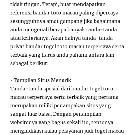
tidak ringan. Tetapi, buat mendapatkan
referensi bandar toto macau paling dipercaya
sesungguhnya amat gampang jika bagaimana
anda mengenali berapa banyak tanda-tanda
atau kriterianya. Akan halnya tanda-tanda
privat bandar togel toto macau terpercaya serta
terbaik yang harus anda pahami antara lain
sebagai berikut:
• Tampilan Situs Menarik
Tanda-tanda spesial dari bandar togel toto
macau terpercaya serta terbaik yang pertama
merupakan miliki penampakan situs yang
sangat luar biasa. Dengan penampilan
websitenya yang bagus sekali itu, tentunya
mengindikasi kalau pelayanan judi togel macau