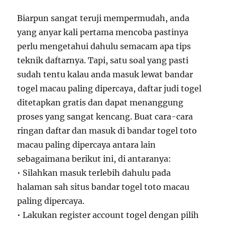
Biarpun sangat teruji mempermudah, anda
yang anyar kali pertama mencoba pastinya
perlu mengetahui dahulu semacam apa tips
teknik daftarnya. Tapi, satu soal yang pasti
sudah tentu kalau anda masuk lewat bandar
togel macau paling dipercaya, daftar judi togel
ditetapkan gratis dan dapat menanggung
proses yang sangat kencang. Buat cara-cara
ringan daftar dan masuk di bandar togel toto
macau paling dipercaya antara lain
sebagaimana berikut ini, di antaranya:
• Silahkan masuk terlebih dahulu pada
halaman sah situs bandar togel toto macau
paling dipercaya.
• Lakukan register account togel dengan pilih