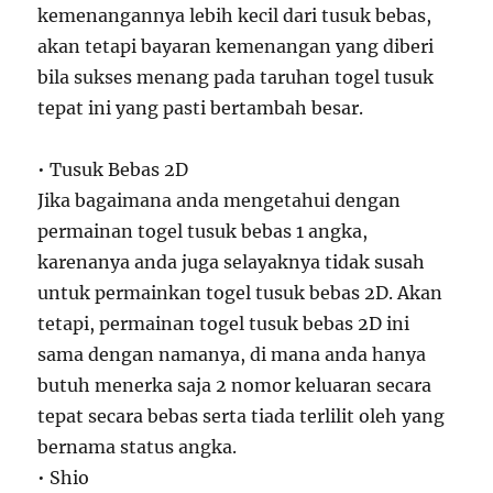
kemenangannya lebih kecil dari tusuk bebas,
akan tetapi bayaran kemenangan yang diberi
bila sukses menang pada taruhan togel tusuk
tepat ini yang pasti bertambah besar.
• Tusuk Bebas 2D
Jika bagaimana anda mengetahui dengan
permainan togel tusuk bebas 1 angka,
karenanya anda juga selayaknya tidak susah
untuk permainkan togel tusuk bebas 2D. Akan
tetapi, permainan togel tusuk bebas 2D ini
sama dengan namanya, di mana anda hanya
butuh menerka saja 2 nomor keluaran secara
tepat secara bebas serta tiada terlilit oleh yang
bernama status angka.
• Shio