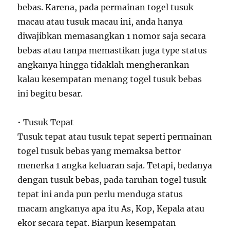
bebas. Karena, pada permainan togel tusuk
macau atau tusuk macau ini, anda hanya
diwajibkan memasangkan 1 nomor saja secara
bebas atau tanpa memastikan juga type status
angkanya hingga tidaklah mengherankan
kalau kesempatan menang togel tusuk bebas
ini begitu besar.
• Tusuk Tepat
Tusuk tepat atau tusuk tepat seperti permainan
togel tusuk bebas yang memaksa bettor
menerka 1 angka keluaran saja. Tetapi, bedanya
dengan tusuk bebas, pada taruhan togel tusuk
tepat ini anda pun perlu menduga status
macam angkanya apa itu As, Kop, Kepala atau
ekor secara tepat. Biarpun kesempatan