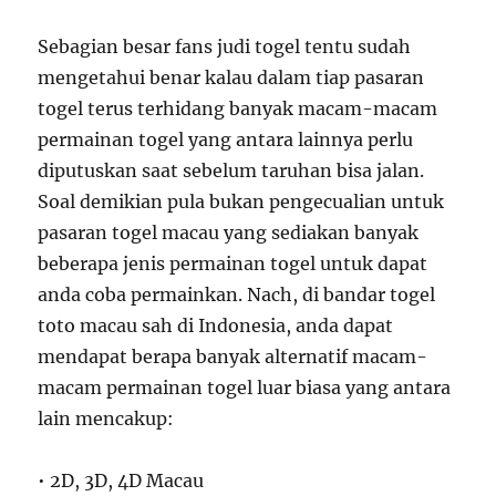
Sebagian besar fans judi togel tentu sudah
mengetahui benar kalau dalam tiap pasaran
togel terus terhidang banyak macam-macam
permainan togel yang antara lainnya perlu
diputuskan saat sebelum taruhan bisa jalan.
Soal demikian pula bukan pengecualian untuk
pasaran togel macau yang sediakan banyak
beberapa jenis permainan togel untuk dapat
anda coba permainkan. Nach, di bandar togel
toto macau sah di Indonesia, anda dapat
mendapat berapa banyak alternatif macam-
macam permainan togel luar biasa yang antara
lain mencakup:
• 2D, 3D, 4D Macau