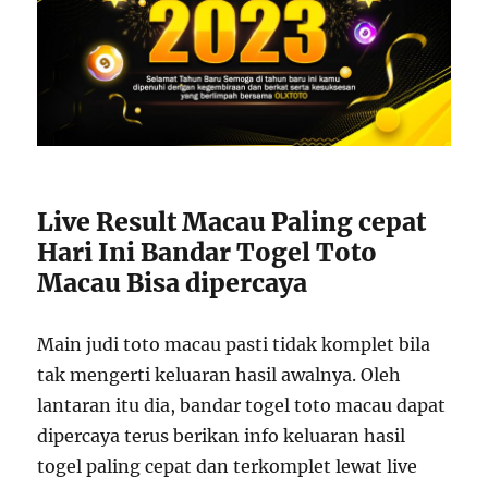
Live Result Macau Paling cepat
Hari Ini Bandar Togel Toto
Macau Bisa dipercaya
Main judi toto macau pasti tidak komplet bila
tak mengerti keluaran hasil awalnya. Oleh
lantaran itu dia, bandar togel toto macau dapat
dipercaya terus berikan info keluaran hasil
togel paling cepat dan terkomplet lewat live