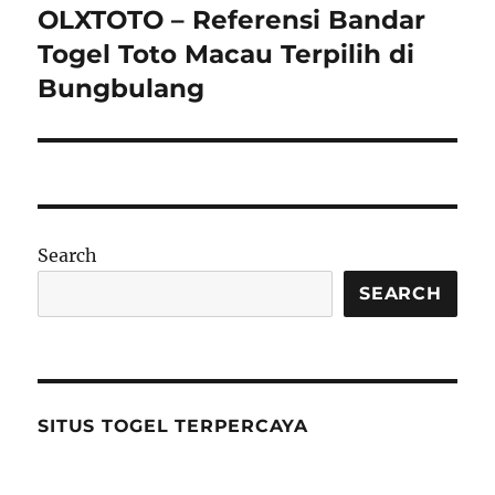
OLXTOTO – Referensi Bandar
Next
post:
Togel Toto Macau Terpilih di
Bungbulang
Search
SEARCH
SITUS TOGEL TERPERCAYA