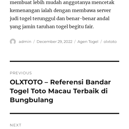
membuat lebih mudah anggotanya mencetak
kemenangan ialah dengan membawa server
judi togel terunggul dan benar-benar andal
yang jamin taruhan togel begitu fair.
Author
Posted
Categories
Tags
admin
December 29, 2022
Agen Togel
olxtoto
on
Post
PREVIOUS
navigation
OLXTOTO – Referensi Bandar
Previous
post:
Togel Toto Macau Terbaik di
Bungbulang
NEXT