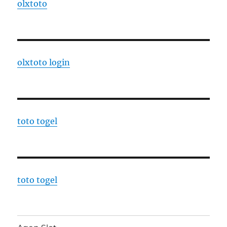
olxtoto
olxtoto login
toto togel
toto togel