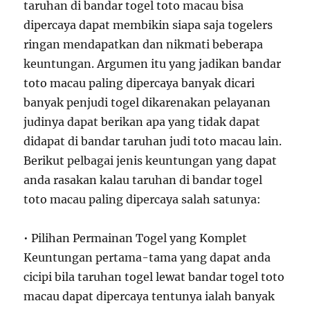
taruhan di bandar togel toto macau bisa
dipercaya dapat membikin siapa saja togelers
ringan mendapatkan dan nikmati beberapa
keuntungan. Argumen itu yang jadikan bandar
toto macau paling dipercaya banyak dicari
banyak penjudi togel dikarenakan pelayanan
judinya dapat berikan apa yang tidak dapat
didapat di bandar taruhan judi toto macau lain.
Berikut pelbagai jenis keuntungan yang dapat
anda rasakan kalau taruhan di bandar togel
toto macau paling dipercaya salah satunya:
• Pilihan Permainan Togel yang Komplet
Keuntungan pertama-tama yang dapat anda
cicipi bila taruhan togel lewat bandar togel toto
macau dapat dipercaya tentunya ialah banyak