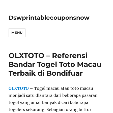
Dswprintablecouponsnow
MENU
OLXTOTO – Referensi
Bandar Togel Toto Macau
Terbaik di Bondifuar
OLXTOTO
– Togel macau atau toto macau
menjadi satu diantara dari beberapa pasaran
togel yang amat banyak dicari beberapa
togelers sekarang. Sebagian orang bettor