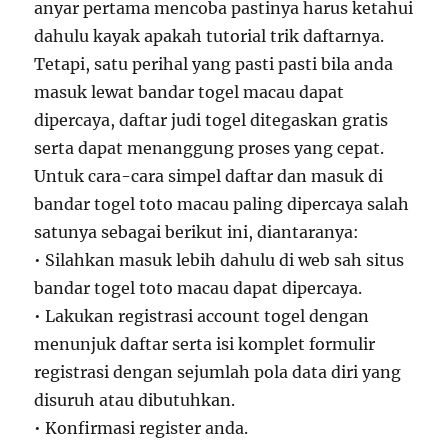
anyar pertama mencoba pastinya harus ketahui
dahulu kayak apakah tutorial trik daftarnya.
Tetapi, satu perihal yang pasti pasti bila anda
masuk lewat bandar togel macau dapat
dipercaya, daftar judi togel ditegaskan gratis
serta dapat menanggung proses yang cepat.
Untuk cara-cara simpel daftar dan masuk di
bandar togel toto macau paling dipercaya salah
satunya sebagai berikut ini, diantaranya:
• Silahkan masuk lebih dahulu di web sah situs
bandar togel toto macau dapat dipercaya.
• Lakukan registrasi account togel dengan
menunjuk daftar serta isi komplet formulir
registrasi dengan sejumlah pola data diri yang
disuruh atau dibutuhkan.
• Konfirmasi register anda.