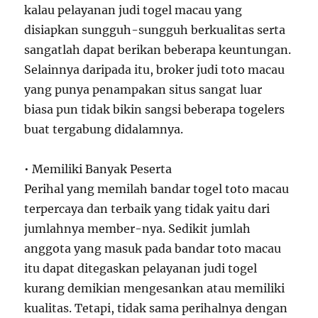
kalau pelayanan judi togel macau yang
disiapkan sungguh-sungguh berkualitas serta
sangatlah dapat berikan beberapa keuntungan.
Selainnya daripada itu, broker judi toto macau
yang punya penampakan situs sangat luar
biasa pun tidak bikin sangsi beberapa togelers
buat tergabung didalamnya.
• Memiliki Banyak Peserta
Perihal yang memilah bandar togel toto macau
terpercaya dan terbaik yang tidak yaitu dari
jumlahnya member-nya. Sedikit jumlah
anggota yang masuk pada bandar toto macau
itu dapat ditegaskan pelayanan judi togel
kurang demikian mengesankan atau memiliki
kualitas. Tetapi, tidak sama perihalnya dengan