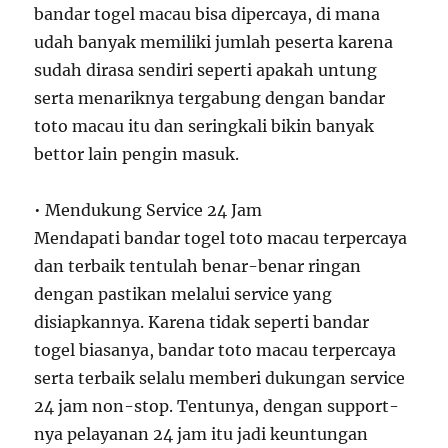
bandar togel macau bisa dipercaya, di mana
udah banyak memiliki jumlah peserta karena
sudah dirasa sendiri seperti apakah untung
serta menariknya tergabung dengan bandar
toto macau itu dan seringkali bikin banyak
bettor lain pengin masuk.
• Mendukung Service 24 Jam
Mendapati bandar togel toto macau terpercaya
dan terbaik tentulah benar-benar ringan
dengan pastikan melalui service yang
disiapkannya. Karena tidak seperti bandar
togel biasanya, bandar toto macau terpercaya
serta terbaik selalu memberi dukungan service
24 jam non-stop. Tentunya, dengan support-
nya pelayanan 24 jam itu jadi keuntungan