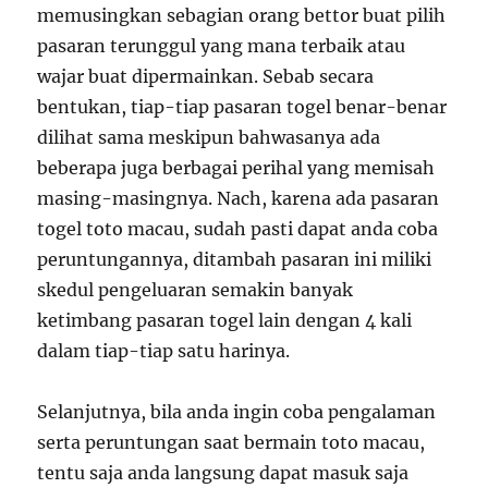
memusingkan sebagian orang bettor buat pilih
pasaran terunggul yang mana terbaik atau
wajar buat dipermainkan. Sebab secara
bentukan, tiap-tiap pasaran togel benar-benar
dilihat sama meskipun bahwasanya ada
beberapa juga berbagai perihal yang memisah
masing-masingnya. Nach, karena ada pasaran
togel toto macau, sudah pasti dapat anda coba
peruntungannya, ditambah pasaran ini miliki
skedul pengeluaran semakin banyak
ketimbang pasaran togel lain dengan 4 kali
dalam tiap-tiap satu harinya.
Selanjutnya, bila anda ingin coba pengalaman
serta peruntungan saat bermain toto macau,
tentu saja anda langsung dapat masuk saja