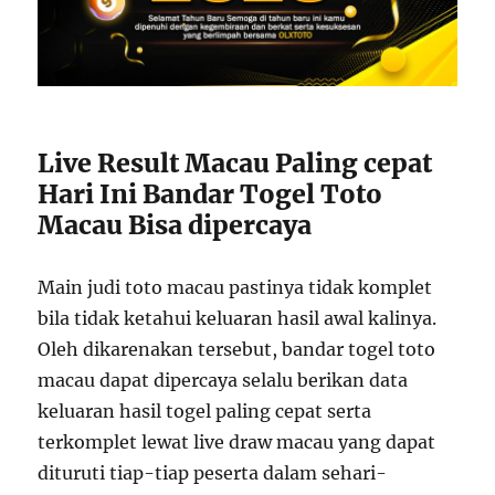
Live Result Macau Paling cepat
Hari Ini Bandar Togel Toto
Macau Bisa dipercaya
Main judi toto macau pastinya tidak komplet
bila tidak ketahui keluaran hasil awal kalinya.
Oleh dikarenakan tersebut, bandar togel toto
macau dapat dipercaya selalu berikan data
keluaran hasil togel paling cepat serta
terkomplet lewat live draw macau yang dapat
dituruti tiap-tiap peserta dalam sehari-