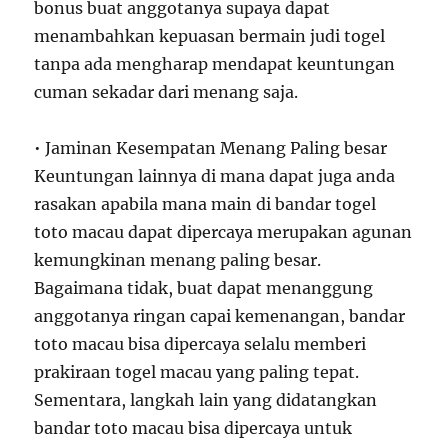
bonus buat anggotanya supaya dapat
menambahkan kepuasan bermain judi togel
tanpa ada mengharap mendapat keuntungan
cuman sekadar dari menang saja.
• Jaminan Kesempatan Menang Paling besar
Keuntungan lainnya di mana dapat juga anda
rasakan apabila mana main di bandar togel
toto macau dapat dipercaya merupakan agunan
kemungkinan menang paling besar.
Bagaimana tidak, buat dapat menanggung
anggotanya ringan capai kemenangan, bandar
toto macau bisa dipercaya selalu memberi
prakiraan togel macau yang paling tepat.
Sementara, langkah lain yang didatangkan
bandar toto macau bisa dipercaya untuk