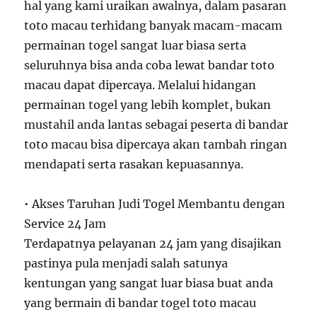
hal yang kami uraikan awalnya, dalam pasaran
toto macau terhidang banyak macam-macam
permainan togel sangat luar biasa serta
seluruhnya bisa anda coba lewat bandar toto
macau dapat dipercaya. Melalui hidangan
permainan togel yang lebih komplet, bukan
mustahil anda lantas sebagai peserta di bandar
toto macau bisa dipercaya akan tambah ringan
mendapati serta rasakan kepuasannya.
• Akses Taruhan Judi Togel Membantu dengan
Service 24 Jam
Terdapatnya pelayanan 24 jam yang disajikan
pastinya pula menjadi salah satunya
kentungan yang sangat luar biasa buat anda
yang bermain di bandar togel toto macau