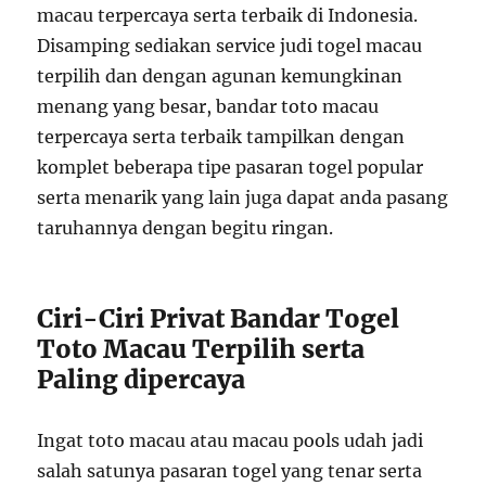
macau terpercaya serta terbaik di Indonesia.
Disamping sediakan service judi togel macau
terpilih dan dengan agunan kemungkinan
menang yang besar, bandar toto macau
terpercaya serta terbaik tampilkan dengan
komplet beberapa tipe pasaran togel popular
serta menarik yang lain juga dapat anda pasang
taruhannya dengan begitu ringan.
Ciri-Ciri Privat Bandar Togel
Toto Macau Terpilih serta
Paling dipercaya
Ingat toto macau atau macau pools udah jadi
salah satunya pasaran togel yang tenar serta