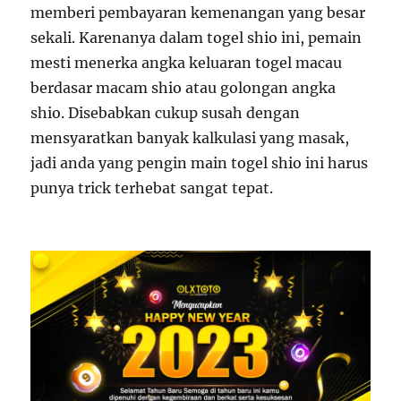
memberi pembayaran kemenangan yang besar
sekali. Karenanya dalam togel shio ini, pemain
mesti menerka angka keluaran togel macau
berdasar macam shio atau golongan angka
shio. Disebabkan cukup susah dengan
mensyaratkan banyak kalkulasi yang masak,
jadi anda yang pengin main togel shio ini harus
punya trick terhebat sangat tepat.