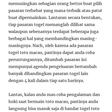
memusingkan sebagian orang bettor buat pilih
pasaran terhebat yang mana terbaik atau patut
buat dipermainkan. Lantaran secara bentukan,
tiap pasaran togel memanglah dilihat sama
walaupun sebenarnya terdapat beberapa juga
berbagai hal yang membandingkan masing-
masingnya. Nach, oleh karena ada pasaran
togel toto macau, pastinya dapat anda coba
peruntungannya, ditambah pasaran ini
mempunyai agenda pengeluaran bertambah
banyak dibandingkan pasaran togel lain
dengan 4 kali dalam tiap satu harinya.
Lantas, kalau anda mau coba pengalaman dan
hoki saat bermain toto macau, pastinya anda
langsung bisa masuk saja di bandar togel toto