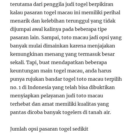
terutama dari penggila judi togel berpikiran
kalau pasaran togel macau ini memiliki perihal
menarik dan kelebihan terunggul yang tidak
dijumpai awal kalinya pada beberapa tipe
pasaran lain. Sampai, toto macau jadi opsi yang
banyak mulai dimainkan karena menjajakan
kemungkinan menang yang termasuk besar
sekali. Tapi, buat mendapatkan beberapa
keuntungan main togel macau, anda harus
punya rujukan bandar togel toto macau terpilih
no. 1 di Indonesia yang telah bisa dibuktikan
menyiapkan pelayanan judi toto macau
terhebat dan amat memiliki kualitas yang
pantas dicoba banyak togelers di tanah air.
Jumlah opsi pasaran togel sedikit