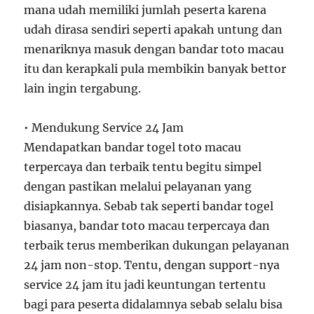
mana udah memiliki jumlah peserta karena
udah dirasa sendiri seperti apakah untung dan
menariknya masuk dengan bandar toto macau
itu dan kerapkali pula membikin banyak bettor
lain ingin tergabung.
• Mendukung Service 24 Jam
Mendapatkan bandar togel toto macau
terpercaya dan terbaik tentu begitu simpel
dengan pastikan melalui pelayanan yang
disiapkannya. Sebab tak seperti bandar togel
biasanya, bandar toto macau terpercaya dan
terbaik terus memberikan dukungan pelayanan
24 jam non-stop. Tentu, dengan support-nya
service 24 jam itu jadi keuntungan tertentu
bagi para peserta didalamnya sebab selalu bisa