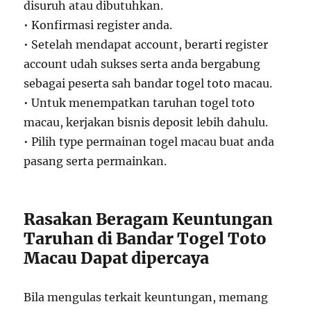
disuruh atau dibutuhkan.
• Konfirmasi register anda.
• Setelah mendapat account, berarti register
account udah sukses serta anda bergabung
sebagai peserta sah bandar togel toto macau.
• Untuk menempatkan taruhan togel toto
macau, kerjakan bisnis deposit lebih dahulu.
• Pilih type permainan togel macau buat anda
pasang serta permainkan.
Rasakan Beragam Keuntungan
Taruhan di Bandar Togel Toto
Macau Dapat dipercaya
Bila mengulas terkait keuntungan, memang