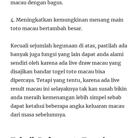
macau dengan bagus.
4. Meningkatkan kemungkinan menang main
toto macau bertambah besar.
Kecuali sejumlah kegunaan di atas, pastilah ada
banyak juga fungsi yang lain dapat anda alami
sendiri oleh karena ada live draw macau yang
disajikan bandar togel toto macau bisa
dipercaya. Tetapi yang tentu, karena ada live
result macau ini selayaknya tak kan susah bikin
anda meraih kemenangan lebih simpel sebab
dapat ketahui beberapa angka keluaran macau
dari masa sebelumnya.