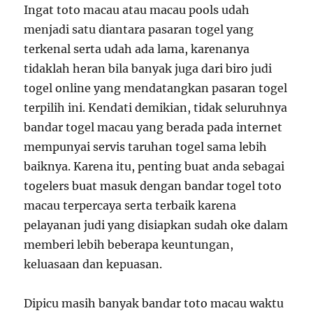
Ingat toto macau atau macau pools udah
menjadi satu diantara pasaran togel yang
terkenal serta udah ada lama, karenanya
tidaklah heran bila banyak juga dari biro judi
togel online yang mendatangkan pasaran togel
terpilih ini. Kendati demikian, tidak seluruhnya
bandar togel macau yang berada pada internet
mempunyai servis taruhan togel sama lebih
baiknya. Karena itu, penting buat anda sebagai
togelers buat masuk dengan bandar togel toto
macau terpercaya serta terbaik karena
pelayanan judi yang disiapkan sudah oke dalam
memberi lebih beberapa keuntungan,
keluasaan dan kepuasan.
Dipicu masih banyak bandar toto macau waktu