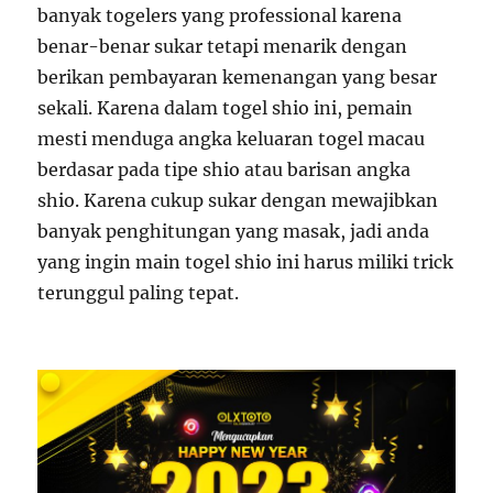
banyak togelers yang professional karena
benar-benar sukar tetapi menarik dengan
berikan pembayaran kemenangan yang besar
sekali. Karena dalam togel shio ini, pemain
mesti menduga angka keluaran togel macau
berdasar pada tipe shio atau barisan angka
shio. Karena cukup sukar dengan mewajibkan
banyak penghitungan yang masak, jadi anda
yang ingin main togel shio ini harus miliki trick
terunggul paling tepat.