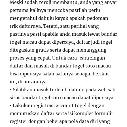
Meski sudah teruji membantu, anda yang anyar
pertama kalinya mencoba pastilah perlu
mengetahui dahulu kayak apakah pedoman
trik daftarnya. Tetapi, satu perihal yang
pastinya pasti apabila anda masuk lewat bandar
togel macau dapat dipercaya, daftar judi togel
ditegaskan gratis serta dapat menanggung
proses yang cepat. Untuk cara-cara ringan
daftar dan masuk di bandar togel toto macau
bisa dipercaya salah satunya sebagai berikut
ini, di antaranya:
• Silahkan masuk terlebih dahulu pada web sah
situs bandar togel toto macau dapat dipercaya.
• Lakukan registrasi account togel dengan
memutuskan daftar serta isi komplet formulir
register dengan beberapa pola data diri yang