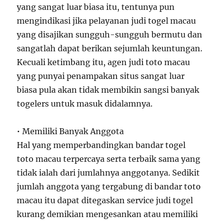
yang sangat luar biasa itu, tentunya pun
mengindikasi jika pelayanan judi togel macau
yang disajikan sungguh-sungguh bermutu dan
sangatlah dapat berikan sejumlah keuntungan.
Kecuali ketimbang itu, agen judi toto macau
yang punyai penampakan situs sangat luar
biasa pula akan tidak membikin sangsi banyak
togelers untuk masuk didalamnya.
• Memiliki Banyak Anggota
Hal yang memperbandingkan bandar togel
toto macau terpercaya serta terbaik sama yang
tidak ialah dari jumlahnya anggotanya. Sedikit
jumlah anggota yang tergabung di bandar toto
macau itu dapat ditegaskan service judi togel
kurang demikian mengesankan atau memiliki