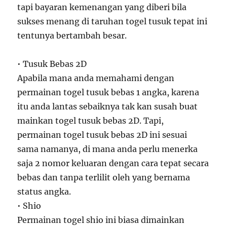
tapi bayaran kemenangan yang diberi bila
sukses menang di taruhan togel tusuk tepat ini
tentunya bertambah besar.
• Tusuk Bebas 2D
Apabila mana anda memahami dengan
permainan togel tusuk bebas 1 angka, karena
itu anda lantas sebaiknya tak kan susah buat
mainkan togel tusuk bebas 2D. Tapi,
permainan togel tusuk bebas 2D ini sesuai
sama namanya, di mana anda perlu menerka
saja 2 nomor keluaran dengan cara tepat secara
bebas dan tanpa terlilit oleh yang bernama
status angka.
• Shio
Permainan togel shio ini biasa dimainkan