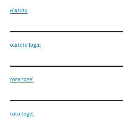
olxtoto
olxtoto login
toto togel
toto togel