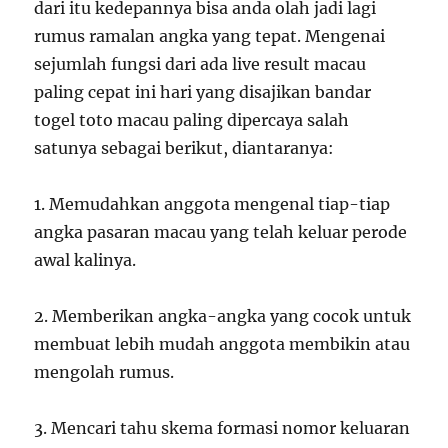
dari itu kedepannya bisa anda olah jadi lagi
rumus ramalan angka yang tepat. Mengenai
sejumlah fungsi dari ada live result macau
paling cepat ini hari yang disajikan bandar
togel toto macau paling dipercaya salah
satunya sebagai berikut, diantaranya:
1. Memudahkan anggota mengenal tiap-tiap
angka pasaran macau yang telah keluar perode
awal kalinya.
2. Memberikan angka-angka yang cocok untuk
membuat lebih mudah anggota membikin atau
mengolah rumus.
3. Mencari tahu skema formasi nomor keluaran