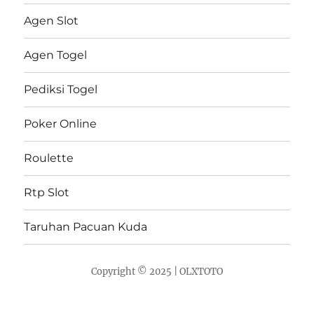
Agen Slot
Agen Togel
Pediksi Togel
Poker Online
Roulette
Rtp Slot
Taruhan Pacuan Kuda
Copyright © 2025 |
OLXTOTO