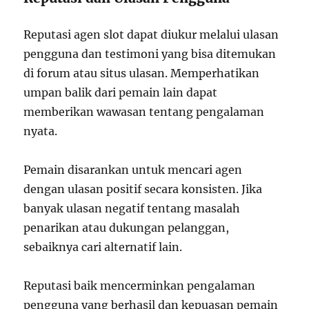
Reputasi agen slot dapat diukur melalui ulasan
pengguna dan testimoni yang bisa ditemukan
di forum atau situs ulasan. Memperhatikan
umpan balik dari pemain lain dapat
memberikan wawasan tentang pengalaman
nyata.
Pemain disarankan untuk mencari agen
dengan ulasan positif secara konsisten. Jika
banyak ulasan negatif tentang masalah
penarikan atau dukungan pelanggan,
sebaiknya cari alternatif lain.
Reputasi baik mencerminkan pengalaman
pengguna yang berhasil dan kepuasan pemain