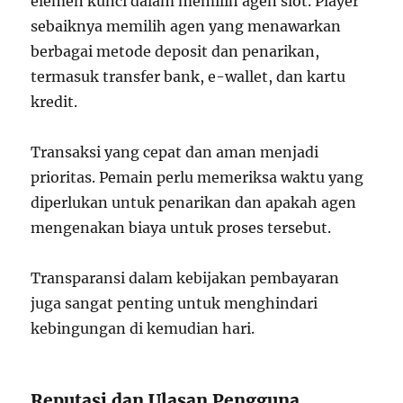
elemen kunci dalam memilih agen slot. Player
sebaiknya memilih agen yang menawarkan
berbagai metode deposit dan penarikan,
termasuk transfer bank, e-wallet, dan kartu
kredit.
Transaksi yang cepat dan aman menjadi
prioritas. Pemain perlu memeriksa waktu yang
diperlukan untuk penarikan dan apakah agen
mengenakan biaya untuk proses tersebut.
Transparansi dalam kebijakan pembayaran
juga sangat penting untuk menghindari
kebingungan di kemudian hari.
Reputasi dan Ulasan Pengguna