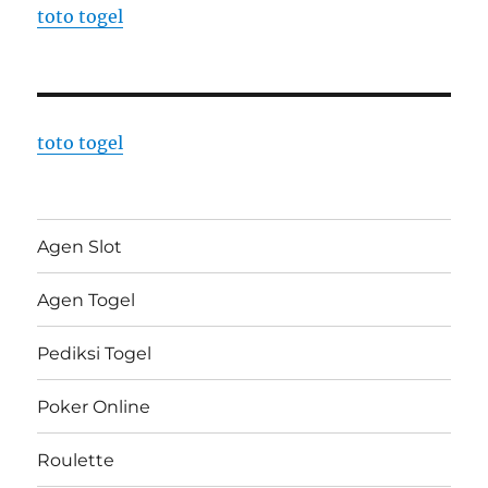
toto togel
toto togel
Agen Slot
Agen Togel
Pediksi Togel
Poker Online
Roulette