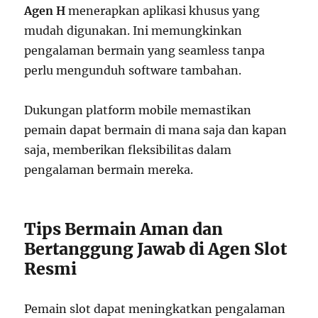
Agen H
menerapkan aplikasi khusus yang
mudah digunakan. Ini memungkinkan
pengalaman bermain yang seamless tanpa
perlu mengunduh software tambahan.
Dukungan platform mobile memastikan
pemain dapat bermain di mana saja dan kapan
saja, memberikan fleksibilitas dalam
pengalaman bermain mereka.
Tips Bermain Aman dan
Bertanggung Jawab di Agen Slot
Resmi
Pemain slot dapat meningkatkan pengalaman