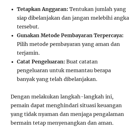
Tetapkan Anggaran:
Tentukan jumlah yang
siap dibelanjakan dan jangan melebihi angka
tersebut.
Gunakan Metode Pembayaran Terpercaya:
Pilih metode pembayaran yang aman dan
terjamin.
Catat Pengeluaran:
Buat catatan
pengeluaran untuk memantau berapa
banyak yang telah dibelanjakan.
Dengan melakukan langkah-langkah ini,
pemain dapat menghindari situasi keuangan
yang tidak nyaman dan menjaga pengalaman
bermain tetap menyenangkan dan aman.