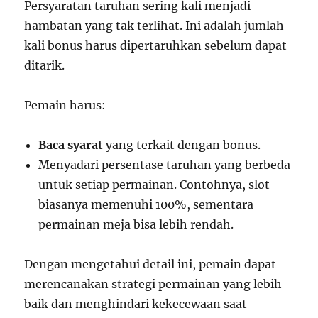
Persyaratan taruhan sering kali menjadi
hambatan yang tak terlihat. Ini adalah jumlah
kali bonus harus dipertaruhkan sebelum dapat
ditarik.
Pemain harus:
Baca syarat
yang terkait dengan bonus.
Menyadari persentase taruhan yang berbeda
untuk setiap permainan. Contohnya, slot
biasanya memenuhi 100%, sementara
permainan meja bisa lebih rendah.
Dengan mengetahui detail ini, pemain dapat
merencanakan strategi permainan yang lebih
baik dan menghindari kekecewaan saat