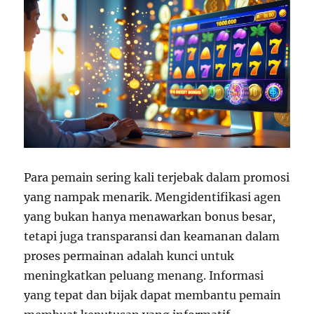
Para pemain sering kali terjebak dalam promosi
yang nampak menarik. Mengidentifikasi agen
yang bukan hanya menawarkan bonus besar,
tetapi juga transparansi dan keamanan dalam
proses permainan adalah kunci untuk
meningkatkan peluang menang. Informasi
yang tepat dan bijak dapat membantu pemain