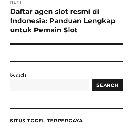
NEXT
Daftar agen slot resmi di
Next
post:
Indonesia: Panduan Lengkap
untuk Pemain Slot
Search
SEARCH
SITUS TOGEL TERPERCAYA