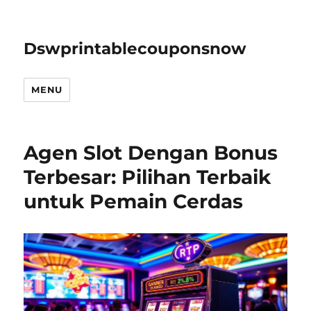
Dswprintablecouponsnow
MENU
Agen Slot Dengan Bonus
Terbesar: Pilihan Terbaik
untuk Pemain Cerdas