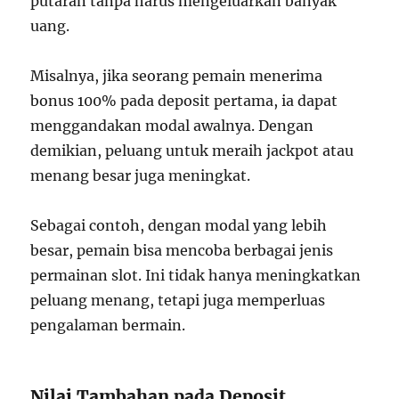
putaran tanpa harus mengeluarkan banyak
uang.
Misalnya, jika seorang pemain menerima
bonus 100% pada deposit pertama, ia dapat
menggandakan modal awalnya. Dengan
demikian, peluang untuk meraih jackpot atau
menang besar juga meningkat.
Sebagai contoh, dengan modal yang lebih
besar, pemain bisa mencoba berbagai jenis
permainan slot. Ini tidak hanya meningkatkan
peluang menang, tetapi juga memperluas
pengalaman bermain.
Nilai Tambahan pada Deposit