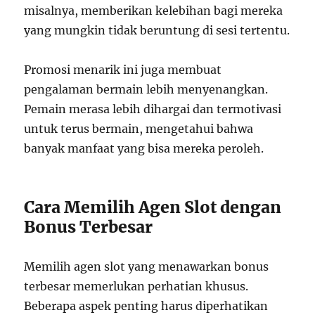
misalnya, memberikan kelebihan bagi mereka
yang mungkin tidak beruntung di sesi tertentu.
Promosi menarik ini juga membuat
pengalaman bermain lebih menyenangkan.
Pemain merasa lebih dihargai dan termotivasi
untuk terus bermain, mengetahui bahwa
banyak manfaat yang bisa mereka peroleh.
Cara Memilih Agen Slot dengan
Bonus Terbesar
Memilih agen slot yang menawarkan bonus
terbesar memerlukan perhatian khusus.
Beberapa aspek penting harus diperhatikan