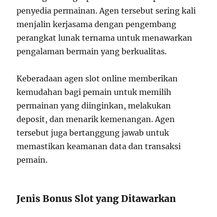
penyedia permainan. Agen tersebut sering kali
menjalin kerjasama dengan pengembang
perangkat lunak ternama untuk menawarkan
pengalaman bermain yang berkualitas.
Keberadaan agen slot online memberikan
kemudahan bagi pemain untuk memilih
permainan yang diinginkan, melakukan
deposit, dan menarik kemenangan. Agen
tersebut juga bertanggung jawab untuk
memastikan keamanan data dan transaksi
pemain.
Jenis Bonus Slot yang Ditawarkan