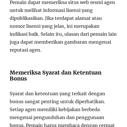
Pemain dapat memeriksa situs web resmi agen
untuk melihat informasi lisensi yang
dipublikasikan. Jika terdapat alamat atau
nomor lisensi yang jelas, ini merupakan
indikasi baik. Selain itu, ulasan dari pemain lain
juga dapat memberikan gambaran mengenai
reputasi agen.
Memeriksa Syarat dan Ketentuan
Bonus
Syarat dan ketentuan yang terkait dengan
bonus sangat penting untuk diperhatikan.
Setiap agen memiliki kebijakan berbeda
mengenai pengunduhan dan penggunaan
bonus. Pemain harus membaca dengan cermat