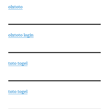
olxtoto
olxtoto login
toto togel
toto togel