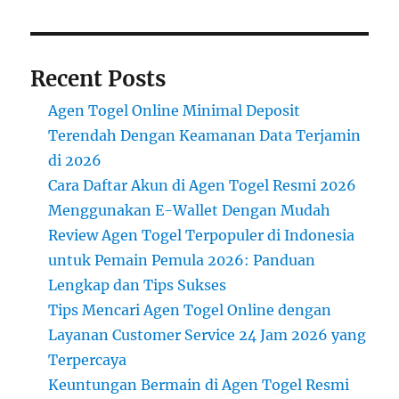
Recent Posts
Agen Togel Online Minimal Deposit
Terendah Dengan Keamanan Data Terjamin
di 2026
Cara Daftar Akun di Agen Togel Resmi 2026
Menggunakan E-Wallet Dengan Mudah
Review Agen Togel Terpopuler di Indonesia
untuk Pemain Pemula 2026: Panduan
Lengkap dan Tips Sukses
Tips Mencari Agen Togel Online dengan
Layanan Customer Service 24 Jam 2026 yang
Terpercaya
Keuntungan Bermain di Agen Togel Resmi