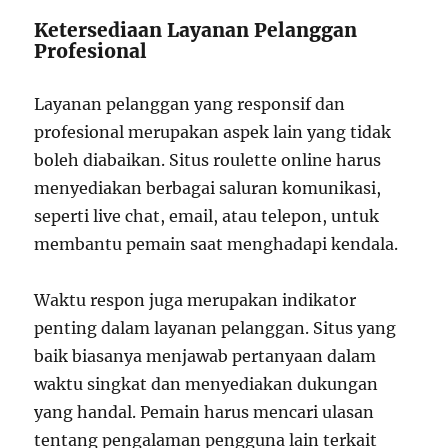
Ketersediaan Layanan Pelanggan
Profesional
Layanan pelanggan yang responsif dan
profesional merupakan aspek lain yang tidak
boleh diabaikan. Situs roulette online harus
menyediakan berbagai saluran komunikasi,
seperti live chat, email, atau telepon, untuk
membantu pemain saat menghadapi kendala.
Waktu respon juga merupakan indikator
penting dalam layanan pelanggan. Situs yang
baik biasanya menjawab pertanyaan dalam
waktu singkat dan menyediakan dukungan
yang handal. Pemain harus mencari ulasan
tentang pengalaman pengguna lain terkait