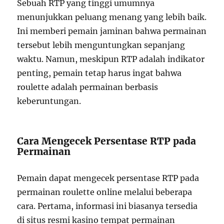
Sebuah RTP yang tinggi umumnya
menunjukkan peluang menang yang lebih baik.
Ini memberi pemain jaminan bahwa permainan
tersebut lebih menguntungkan sepanjang
waktu. Namun, meskipun RTP adalah indikator
penting, pemain tetap harus ingat bahwa
roulette adalah permainan berbasis
keberuntungan.
Cara Mengecek Persentase RTP pada
Permainan
Pemain dapat mengecek persentase RTP pada
permainan roulette online melalui beberapa
cara. Pertama, informasi ini biasanya tersedia
di situs resmi kasino tempat permainan