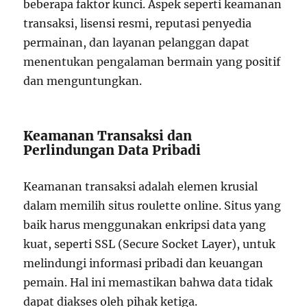
beberapa faktor kunci. Aspek seperti keamanan
transaksi, lisensi resmi, reputasi penyedia
permainan, dan layanan pelanggan dapat
menentukan pengalaman bermain yang positif
dan menguntungkan.
Keamanan Transaksi dan
Perlindungan Data Pribadi
Keamanan transaksi adalah elemen krusial
dalam memilih situs roulette online. Situs yang
baik harus menggunakan enkripsi data yang
kuat, seperti SSL (Secure Socket Layer), untuk
melindungi informasi pribadi dan keuangan
pemain. Hal ini memastikan bahwa data tidak
dapat diakses oleh pihak ketiga.