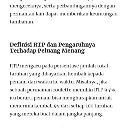
mengeceknya, serta perbandingannya dengan
permainan lain dapat memberikan keuntungan
tambahan.
Definisi RTP dan Pengaruhnya
Terhadap Peluang Menang
RTP mengacu pada persentase jumlah total
taruhan yang dibayarkan kembali kepada
pemain dari waktu ke waktu. Misalnya, jika
sebuah permainan roulette memiliki RTP 95%,
itu berarti pemain bisa mengharapkan untuk
menerima kembali 95 dari setiap 100 taruhan
yang mereka buat dalam jangka panjang.