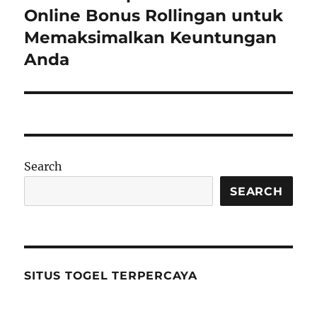
post:
Online Bonus Rollingan untuk
Memaksimalkan Keuntungan
Anda
Search
SEARCH
SITUS TOGEL TERPERCAYA