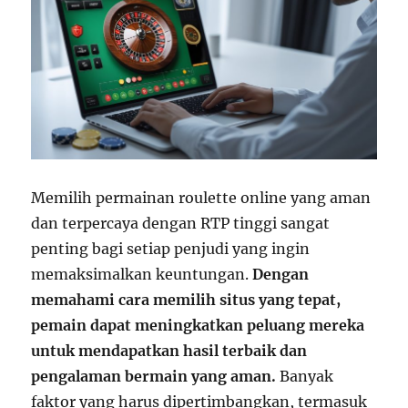
Memilih permainan roulette online yang aman
dan terpercaya dengan RTP tinggi sangat
penting bagi setiap penjudi yang ingin
memaksimalkan keuntungan.
Dengan
memahami cara memilih situs yang tepat,
pemain dapat meningkatkan peluang mereka
untuk mendapatkan hasil terbaik dan
pengalaman bermain yang aman.
Banyak
faktor yang harus dipertimbangkan, termasuk