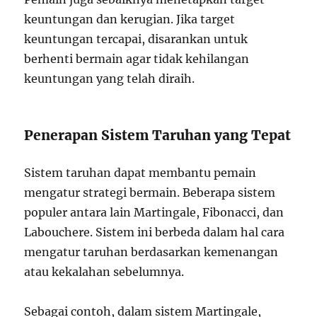
keuntungan dan kerugian. Jika target
keuntungan tercapai, disarankan untuk
berhenti bermain agar tidak kehilangan
keuntungan yang telah diraih.
Penerapan Sistem Taruhan yang Tepat
Sistem taruhan dapat membantu pemain
mengatur strategi bermain. Beberapa sistem
populer antara lain Martingale, Fibonacci, dan
Labouchere. Sistem ini berbeda dalam hal cara
mengatur taruhan berdasarkan kemenangan
atau kekalahan sebelumnya.
Sebagai contoh, dalam sistem Martingale,