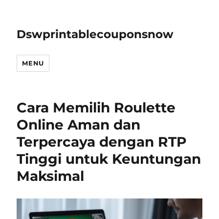
Dswprintablecouponsnow
MENU
Cara Memilih Roulette
Online Aman dan
Terpercaya dengan RTP
Tinggi untuk Keuntungan
Maksimal