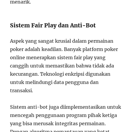
menarik.
Sistem Fair Play dan Anti-Bot
Aspek yang sangat krusial dalam permainan
poker adalah keadilan. Banyak platform poker
online menerapkan sistem fair play yang
canggih untuk memastikan bahwa tidak ada
kecurangan. Teknologi enkripsi digunakan
untuk melindungi data pengguna dan
transaksi.
Sistem anti-bot juga diimplementasikan untuk
mencegah penggunaan program pihak ketiga
yang bisa merusak integritas permainan.
Dengan algoritma pemantauan yang ketat,