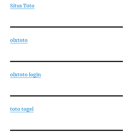
Situs Toto
olxtoto
olxtoto login
toto togel