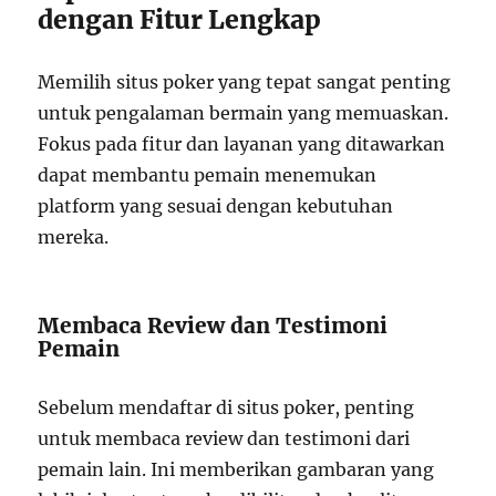
dengan Fitur Lengkap
Memilih situs poker yang tepat sangat penting
untuk pengalaman bermain yang memuaskan.
Fokus pada fitur dan layanan yang ditawarkan
dapat membantu pemain menemukan
platform yang sesuai dengan kebutuhan
mereka.
Membaca Review dan Testimoni
Pemain
Sebelum mendaftar di situs poker, penting
untuk membaca review dan testimoni dari
pemain lain. Ini memberikan gambaran yang