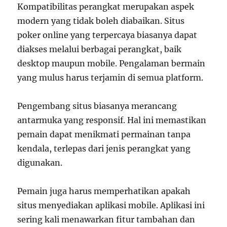
Kompatibilitas perangkat merupakan aspek
modern yang tidak boleh diabaikan. Situs
poker online yang terpercaya biasanya dapat
diakses melalui berbagai perangkat, baik
desktop maupun mobile. Pengalaman bermain
yang mulus harus terjamin di semua platform.
Pengembang situs biasanya merancang
antarmuka yang responsif. Hal ini memastikan
pemain dapat menikmati permainan tanpa
kendala, terlepas dari jenis perangkat yang
digunakan.
Pemain juga harus memperhatikan apakah
situs menyediakan aplikasi mobile. Aplikasi ini
sering kali menawarkan fitur tambahan dan