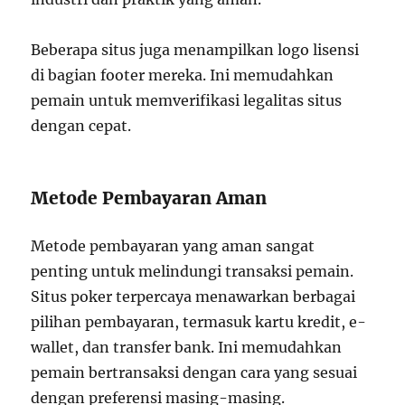
Beberapa situs juga menampilkan logo lisensi
di bagian footer mereka. Ini memudahkan
pemain untuk memverifikasi legalitas situs
dengan cepat.
Metode Pembayaran Aman
Metode pembayaran yang aman sangat
penting untuk melindungi transaksi pemain.
Situs poker terpercaya menawarkan berbagai
pilihan pembayaran, termasuk kartu kredit, e-
wallet, dan transfer bank. Ini memudahkan
pemain bertransaksi dengan cara yang sesuai
dengan preferensi masing-masing.