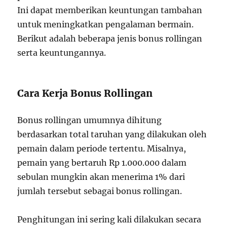
Ini dapat memberikan keuntungan tambahan
untuk meningkatkan pengalaman bermain.
Berikut adalah beberapa jenis bonus rollingan
serta keuntungannya.
Cara Kerja Bonus Rollingan
Bonus rollingan umumnya dihitung
berdasarkan total taruhan yang dilakukan oleh
pemain dalam periode tertentu. Misalnya,
pemain yang bertaruh Rp 1.000.000 dalam
sebulan mungkin akan menerima 1% dari
jumlah tersebut sebagai bonus rollingan.
Penghitungan ini sering kali dilakukan secara