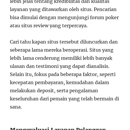
lebih jelas tentang kredibilitas dan kualitas
layanan yang ditawarkan oleh situs. Pencarian
bisa dimulai dengan mengunjungi forum poker
atau situs review yang terpercaya.
Cari tahu kapan situs tersebut diluncurkan dan
seberapa lama mereka beroperasi. Situs yang
lebih lama cenderung memiliki lebih banyak
ulasan dan testimoni yang dapat dianalisis.
Selain itu, fokus pada beberapa faktor, seperti
kecepatan pembayaran, kemudahan dalam
melakukan deposit, serta pengalaman
keseluruhan dari pemain yang telah bermain di
sana.
Mengevaluasi Layanan Pelanggan