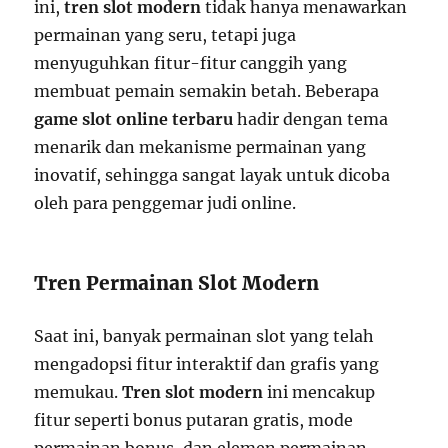
ini,
tren slot modern
tidak hanya menawarkan
permainan yang seru, tetapi juga
menyuguhkan fitur-fitur canggih yang
membuat pemain semakin betah. Beberapa
game slot online terbaru
hadir dengan tema
menarik dan mekanisme permainan yang
inovatif, sehingga sangat layak untuk dicoba
oleh para penggemar judi online.
Tren Permainan Slot Modern
Saat ini, banyak permainan slot yang telah
mengadopsi fitur interaktif dan grafis yang
memukau.
Tren slot modern
ini mencakup
fitur seperti bonus putaran gratis, mode
permainan bonus, dan elemen permainan