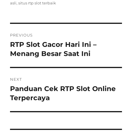
asli
,
situs rtp slot terbaik
Post
PREVIOUS
navigation
RTP Slot Gacor Hari Ini –
Previous
post:
Menang Besar Saat Ini
NEXT
Panduan Cek RTP Slot Online
Next
post:
Terpercaya