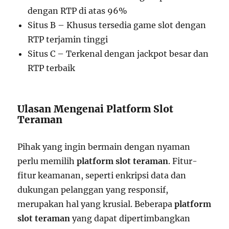
dengan RTP di atas 96%
Situs B – Khusus tersedia game slot dengan
RTP terjamin tinggi
Situs C – Terkenal dengan jackpot besar dan
RTP terbaik
Ulasan Mengenai Platform Slot
Teraman
Pihak yang ingin bermain dengan nyaman
perlu memilih
platform slot teraman
. Fitur-
fitur keamanan, seperti enkripsi data dan
dukungan pelanggan yang responsif,
merupakan hal yang krusial. Beberapa
platform
slot teraman
yang dapat dipertimbangkan