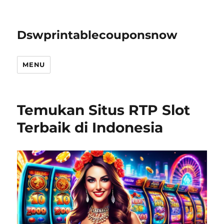
Dswprintablecouponsnow
MENU
Temukan Situs RTP Slot
Terbaik di Indonesia