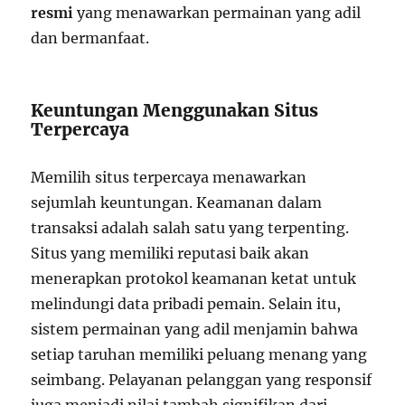
resmi
yang menawarkan permainan yang adil
dan bermanfaat.
Keuntungan Menggunakan Situs
Terpercaya
Memilih situs terpercaya menawarkan
sejumlah keuntungan. Keamanan dalam
transaksi adalah salah satu yang terpenting.
Situs yang memiliki reputasi baik akan
menerapkan protokol keamanan ketat untuk
melindungi data pribadi pemain. Selain itu,
sistem permainan yang adil menjamin bahwa
setiap taruhan memiliki peluang menang yang
seimbang. Pelayanan pelanggan yang responsif
juga menjadi nilai tambah signifikan dari