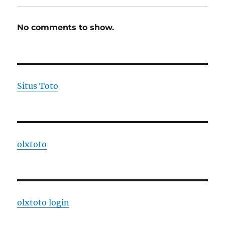
No comments to show.
Situs Toto
olxtoto
olxtoto login