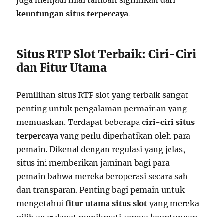
keuntungan situs terpercaya
.
Situs RTP Slot Terbaik: Ciri-Ciri
dan Fitur Utama
Pemilihan situs RTP slot yang terbaik sangat
penting untuk pengalaman permainan yang
memuaskan. Terdapat beberapa
ciri-ciri situs
terpercaya
yang perlu diperhatikan oleh para
pemain. Dikenal dengan regulasi yang jelas,
situs ini memberikan jaminan bagi para
pemain bahwa mereka beroperasi secara sah
dan transparan. Penting bagi pemain untuk
mengetahui
fitur utama situs slot
yang mereka
pilih agar dapat menikmati semua keuntungan