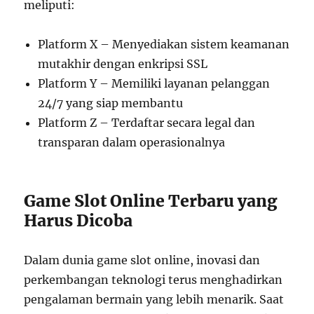
meliputi:
Platform X – Menyediakan sistem keamanan
mutakhir dengan enkripsi SSL
Platform Y – Memiliki layanan pelanggan
24/7 yang siap membantu
Platform Z – Terdaftar secara legal dan
transparan dalam operasionalnya
Game Slot Online Terbaru yang
Harus Dicoba
Dalam dunia game slot online, inovasi dan
perkembangan teknologi terus menghadirkan
pengalaman bermain yang lebih menarik. Saat