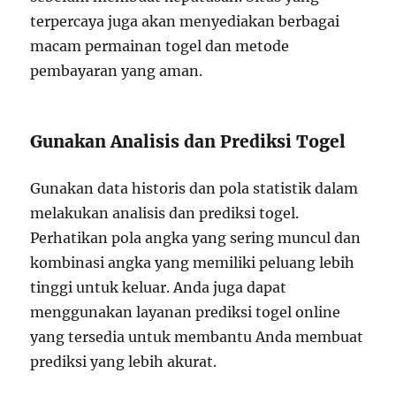
terpercaya juga akan menyediakan berbagai
macam permainan togel dan metode
pembayaran yang aman.
Gunakan Analisis dan Prediksi Togel
Gunakan data historis dan pola statistik dalam
melakukan analisis dan prediksi togel.
Perhatikan pola angka yang sering muncul dan
kombinasi angka yang memiliki peluang lebih
tinggi untuk keluar. Anda juga dapat
menggunakan layanan prediksi togel online
yang tersedia untuk membantu Anda membuat
prediksi yang lebih akurat.