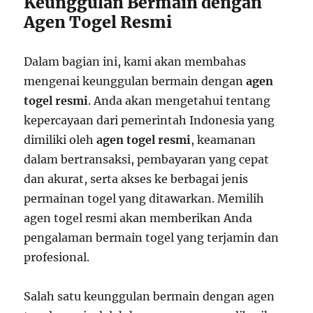
Keunggulan Bermain dengan
Agen Togel Resmi
Dalam bagian ini, kami akan membahas
mengenai keunggulan bermain dengan
agen
togel resmi
. Anda akan mengetahui tentang
kepercayaan dari pemerintah Indonesia yang
dimiliki oleh
agen togel resmi
, keamanan
dalam bertransaksi, pembayaran yang cepat
dan akurat, serta akses ke berbagai jenis
permainan togel yang ditawarkan. Memilih
agen togel resmi akan memberikan Anda
pengalaman bermain togel yang terjamin dan
profesional.
Salah satu keunggulan bermain dengan agen