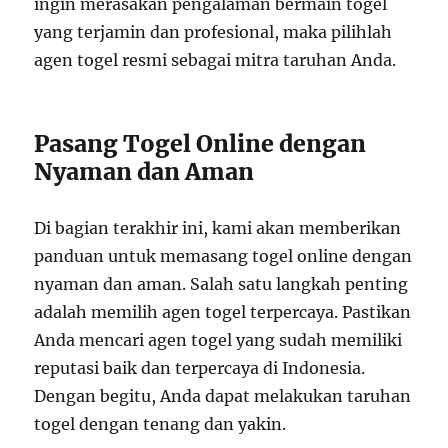
ingin merasakan pengalaman bermain togel
yang terjamin dan profesional, maka pilihlah
agen togel resmi sebagai mitra taruhan Anda.
Pasang Togel Online dengan
Nyaman dan Aman
Di bagian terakhir ini, kami akan memberikan
panduan untuk memasang togel online dengan
nyaman dan aman. Salah satu langkah penting
adalah memilih agen togel terpercaya. Pastikan
Anda mencari agen togel yang sudah memiliki
reputasi baik dan terpercaya di Indonesia.
Dengan begitu, Anda dapat melakukan taruhan
togel dengan tenang dan yakin.