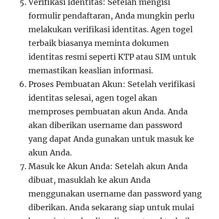
Verifikasi Identitas: Setelah mengisi
formulir pendaftaran, Anda mungkin perlu
melakukan verifikasi identitas. Agen togel
terbaik biasanya meminta dokumen
identitas resmi seperti KTP atau SIM untuk
memastikan keaslian informasi.
Proses Pembuatan Akun: Setelah verifikasi
identitas selesai, agen togel akan
memproses pembuatan akun Anda. Anda
akan diberikan username dan password
yang dapat Anda gunakan untuk masuk ke
akun Anda.
Masuk ke Akun Anda: Setelah akun Anda
dibuat, masuklah ke akun Anda
menggunakan username dan password yang
diberikan. Anda sekarang siap untuk mulai