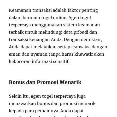
Keamanan transaksi adalah faktor penting
dalam bermain togel online. Agen togel
terpercaya menggunakan sistem keamanan
terbaik untuk melindungi data pribadi dan
transaksi keuangan Anda. Dengan demikian,
Anda dapat melakukan setiap transaksi dengan
aman dan nyaman tanpa harus khawatir akan
kebocoran informasi sensitif.
Bonus dan Promosi Menarik
Selain itu, agen togel terpercaya juga
menawarkan bonus dan promosi menarik
kepada para pemainnya. Anda dapat