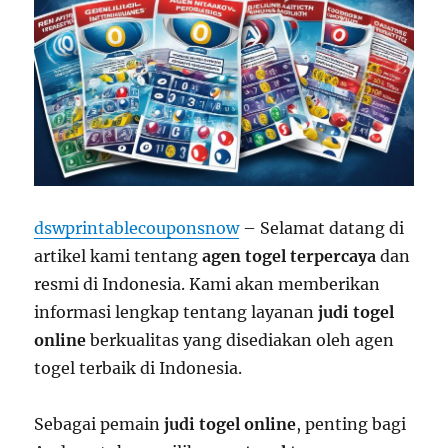
dswprintablecouponsnow
– Selamat datang di
artikel kami tentang
agen togel terpercaya
dan
resmi di Indonesia. Kami akan memberikan
informasi lengkap tentang layanan
judi togel
online
berkualitas yang disediakan oleh agen
togel terbaik di Indonesia.
Sebagai pemain
judi togel online
, penting bagi