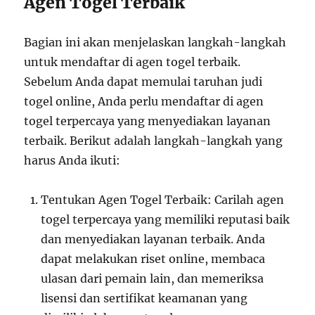
Agen Togel Terbaik
Bagian ini akan menjelaskan langkah-langkah
untuk mendaftar di agen togel terbaik.
Sebelum Anda dapat memulai taruhan judi
togel online, Anda perlu mendaftar di agen
togel terpercaya yang menyediakan layanan
terbaik. Berikut adalah langkah-langkah yang
harus Anda ikuti:
Tentukan Agen Togel Terbaik: Carilah agen
togel terpercaya yang memiliki reputasi baik
dan menyediakan layanan terbaik. Anda
dapat melakukan riset online, membaca
ulasan dari pemain lain, dan memeriksa
lisensi dan sertifikat keamanan yang