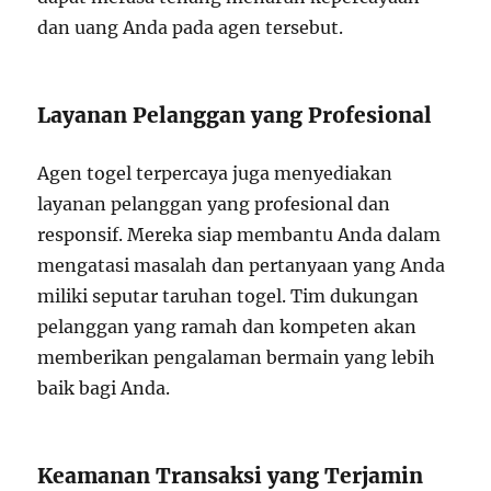
dan uang Anda pada agen tersebut.
Layanan Pelanggan yang Profesional
Agen togel terpercaya juga menyediakan
layanan pelanggan yang profesional dan
responsif. Mereka siap membantu Anda dalam
mengatasi masalah dan pertanyaan yang Anda
miliki seputar taruhan togel. Tim dukungan
pelanggan yang ramah dan kompeten akan
memberikan pengalaman bermain yang lebih
baik bagi Anda.
Keamanan Transaksi yang Terjamin