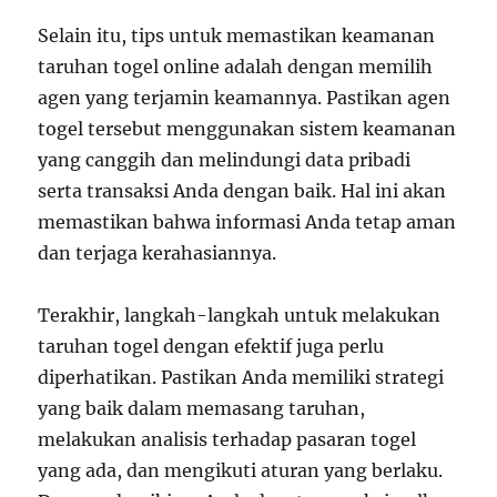
Selain itu, tips untuk memastikan keamanan
taruhan togel online adalah dengan memilih
agen yang terjamin keamannya. Pastikan agen
togel tersebut menggunakan sistem keamanan
yang canggih dan melindungi data pribadi
serta transaksi Anda dengan baik. Hal ini akan
memastikan bahwa informasi Anda tetap aman
dan terjaga kerahasiannya.
Terakhir, langkah-langkah untuk melakukan
taruhan togel dengan efektif juga perlu
diperhatikan. Pastikan Anda memiliki strategi
yang baik dalam memasang taruhan,
melakukan analisis terhadap pasaran togel
yang ada, dan mengikuti aturan yang berlaku.