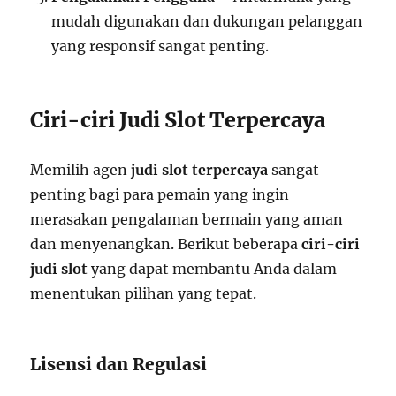
mudah digunakan dan dukungan pelanggan
yang responsif sangat penting.
Ciri-ciri Judi Slot Terpercaya
Memilih agen
judi slot terpercaya
sangat
penting bagi para pemain yang ingin
merasakan pengalaman bermain yang aman
dan menyenangkan. Berikut beberapa
ciri-ciri
judi slot
yang dapat membantu Anda dalam
menentukan pilihan yang tepat.
Lisensi dan Regulasi