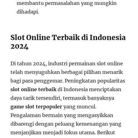
membantu permasalahan yang mungkin
dihadapi.
Slot Online Terbaik di Indonesia
2024
Di tahun 2024, industri permainan slot online
telah menyuguhkan berbagai pilihan menarik
bagi para penggemar. Peningkatan popularitas
slot online terbaik
di Indonesia menciptakan
daya tarik tersendiri, termasuk banyaknya
game slot terpopuler
yang muncul.
Pengalaman bermain yang mengasyikkan
dibarengi dengan peluang kemenangan yang
menjanjikan menjadi fokus utama. Berikut