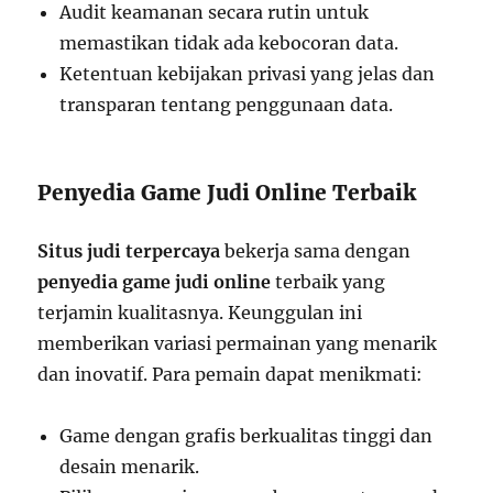
Audit keamanan secara rutin untuk
memastikan tidak ada kebocoran data.
Ketentuan kebijakan privasi yang jelas dan
transparan tentang penggunaan data.
Penyedia Game Judi Online Terbaik
Situs judi terpercaya
bekerja sama dengan
penyedia game judi online
terbaik yang
terjamin kualitasnya. Keunggulan ini
memberikan variasi permainan yang menarik
dan inovatif. Para pemain dapat menikmati:
Game dengan grafis berkualitas tinggi dan
desain menarik.