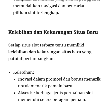
memudahkan navigasi dan pencarian
pilihan slot terlengkap.
Kelebihan dan Kekurangan Situs Baru
Setiap situs slot terbaru tentu memiliki
kelebihan dan kekurangan situs baru
yang
patut dipertimbangkan:
Kelebihan:
Inovasi dalam promosi dan bonus menarik
untuk menarik pemain baru.
Akses ke berbagai jenis permainan slot,
memenuhi selera beragam pemain.