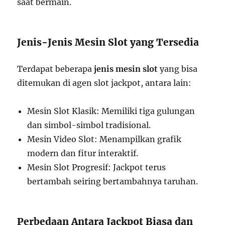
saat bermain.
Jenis-Jenis Mesin Slot yang Tersedia
Terdapat beberapa
jenis mesin slot
yang bisa
ditemukan di agen slot jackpot, antara lain:
Mesin Slot Klasik: Memiliki tiga gulungan
dan simbol-simbol tradisional.
Mesin Video Slot: Menampilkan grafik
modern dan fitur interaktif.
Mesin Slot Progresif: Jackpot terus
bertambah seiring bertambahnya taruhan.
Perbedaan Antara Jackpot Biasa dan