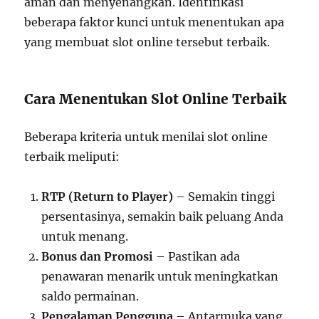
aman dan menyenangkan. Identifikasi
beberapa faktor kunci untuk menentukan apa
yang membuat slot online tersebut terbaik.
Cara Menentukan Slot Online Terbaik
Beberapa kriteria untuk menilai slot online
terbaik meliputi:
RTP (Return to Player)
– Semakin tinggi
persentasinya, semakin baik peluang Anda
untuk menang.
Bonus dan Promosi
– Pastikan ada
penawaran menarik untuk meningkatkan
saldo permainan.
Pengalaman Pengguna
– Antarmuka yang