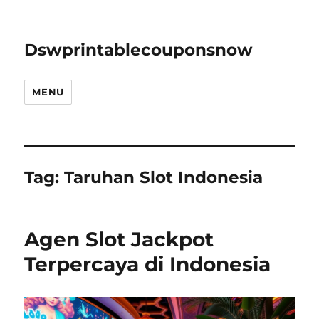
Dswprintablecouponsnow
MENU
Tag:
Taruhan Slot Indonesia
Agen Slot Jackpot
Terpercaya di Indonesia