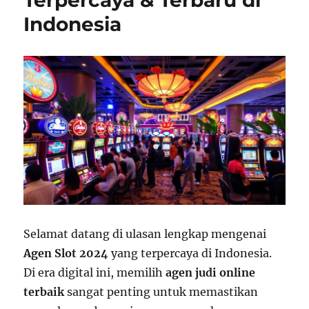
Indonesia
Selamat datang di ulasan lengkap mengenai
Agen Slot 2024
yang terpercaya di Indonesia.
Di era digital ini, memilih
agen judi online
terbaik
sangat penting untuk memastikan