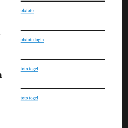
olxtoto
-
olxtoto login
toto togel
n
toto togel