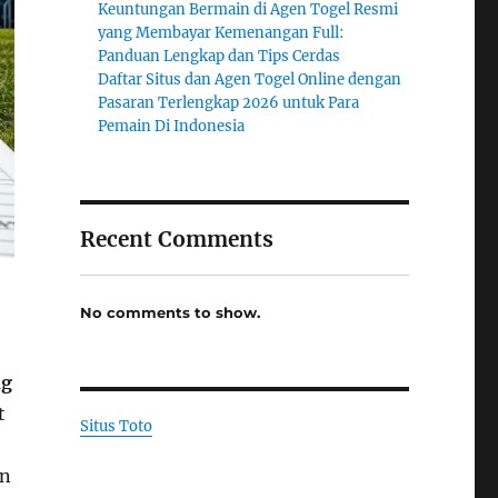
Keuntungan Bermain di Agen Togel Resmi
yang Membayar Kemenangan Full:
Panduan Lengkap dan Tips Cerdas
Daftar Situs dan Agen Togel Online dengan
Pasaran Terlengkap 2026 untuk Para
Pemain Di Indonesia
Recent Comments
No comments to show.
ng
t
Situs Toto
en