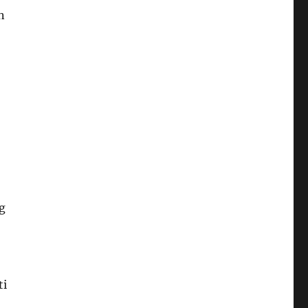
n
g
ti