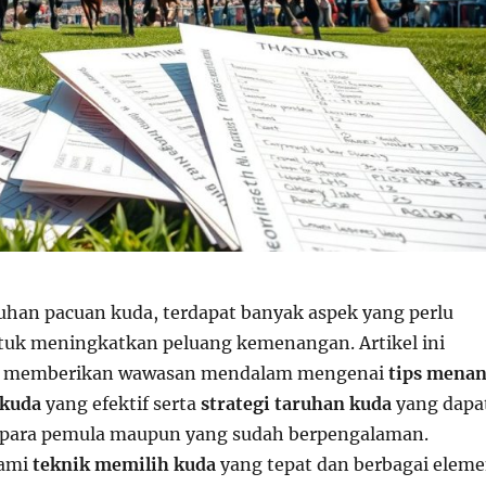
uhan pacuan kuda, terdapat banyak aspek yang perlu
tuk meningkatkan peluang kemenangan. Artikel ini
uk memberikan wawasan mendalam mengenai
tips mena
 kuda
yang efektif serta
strategi taruhan kuda
yang dapa
h para pemula maupun yang sudah berpengalaman.
ami
teknik memilih kuda
yang tepat dan berbagai elem