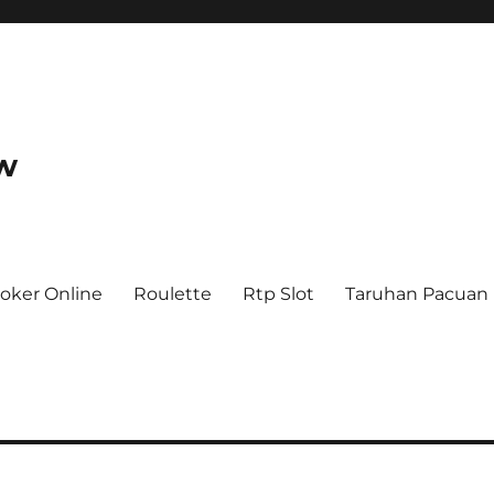
w
oker Online
Roulette
Rtp Slot
Taruhan Pacuan