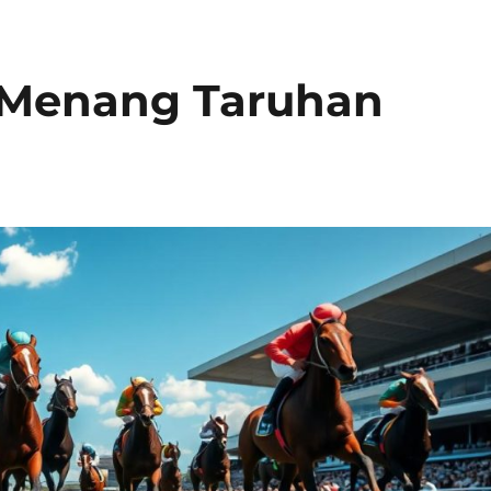
ps Menang Taruhan