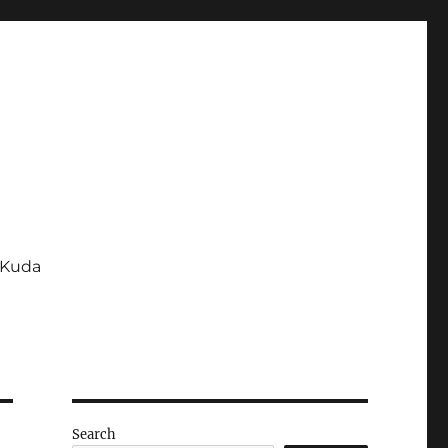
 Kuda
Search