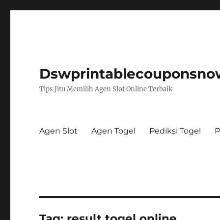
Dswprintablecouponsno
Tips Jitu Memilih Agen Slot Online Terbaik
Agen Slot
Agen Togel
Pediksi Togel
P
Tag:
result togel online