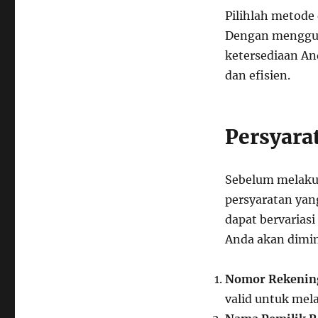
Pilihlah metode
Dengan menggun
ketersediaan And
dan efisien.
Persyara
Sebelum melakuk
persyaratan yan
dapat bervarias
Anda akan dimin
Nomor Rekenin
valid untuk mela