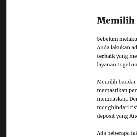
Memilih 
Sebelum melakuk
Anda lakukan ad
terbaik
yang mem
layanan togel o
Memilih bandar 
memastikan pen
memuaskan. Deng
menghindari ris
deposit yang An
Ada beberapa fa