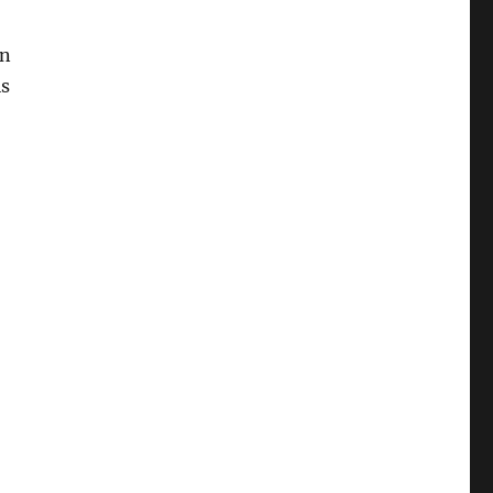
an
is