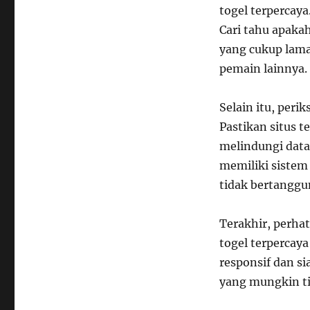
togel terpercaya
Cari tahu apaka
yang cukup lama 
pemain lainnya.
Selain itu, peri
Pastikan situs 
melindungi data 
memiliki siste
tidak bertangg
Terakhir, perha
togel terpercay
responsif dan s
yang mungkin t