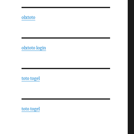
olxtoto
olxtoto login
toto togel
toto togel