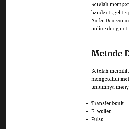
Setelah mempert
bandar togel te
Anda. Dengan me
online dengan t
Metode D
Setelah memilih
mengetahui
met
umumnya menyed
Transfer bank
E-wallet
Pulsa