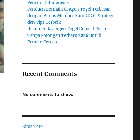
Pemain Di Indonesia
Panduan Bermain di Agen Togel Terbesar
dengan Bonus Member Baru 2026: Strategi
dan Tips Terbaik
Rekomendasi Agen Togel Deposit Pulsa
Tanpa Potongan Terbaru 2026 untuk
Pemain Cerdas
Recent Comments
No comments to show.
Situs Toto