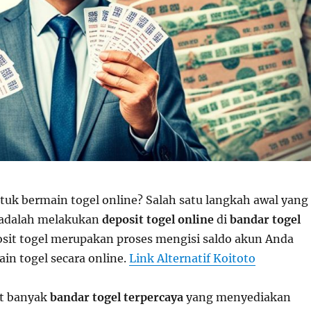
ntuk bermain togel online? Salah satu langkah awal yang
 adalah melakukan
deposit togel online
di
bandar togel
osit togel merupakan proses mengisi saldo akun Anda
in togel secara online.
Link Alternatif Koitoto
at banyak
bandar togel terpercaya
yang menyediakan