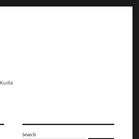
 Kuda
Search