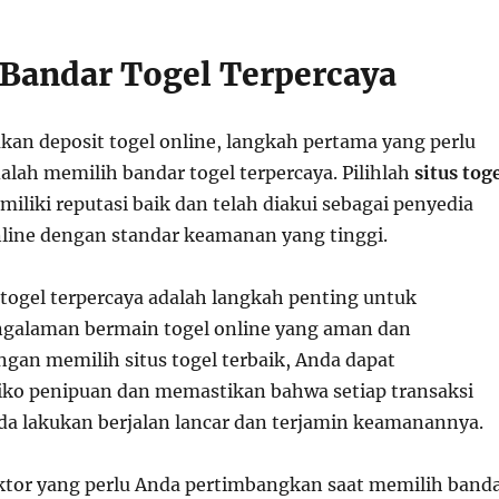
Bandar Togel Terpercaya
an deposit togel online, langkah pertama yang perlu
alah memilih bandar togel terpercaya. Pilihlah
situs tog
iliki reputasi baik dan telah diakui sebagai penyedia
nline dengan standar keamanan yang tinggi.
togel terpercaya adalah langkah penting untuk
galaman bermain togel online yang aman dan
an memilih situs togel terbaik, Anda dapat
iko penipuan dan memastikan bahwa setiap transaksi
da lakukan berjalan lancar dan terjamin keamanannya.
ktor yang perlu Anda pertimbangkan saat memilih band