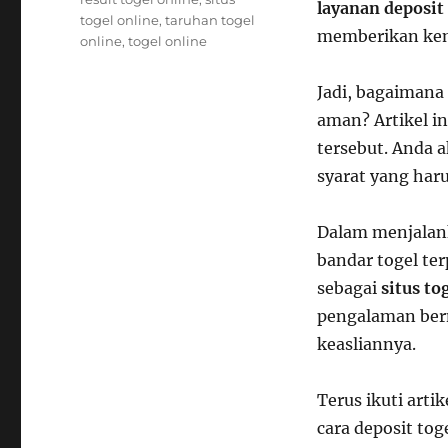
layanan deposit 
togel online
,
taruhan togel
memberikan kem
online
,
togel online
Jadi, bagaimana
aman? Artikel i
tersebut. Anda
syarat yang haru
Dalam menjalan
bandar togel ter
sebagai
situs to
pengalaman berm
keasliannya.
Terus ikuti art
cara deposit to