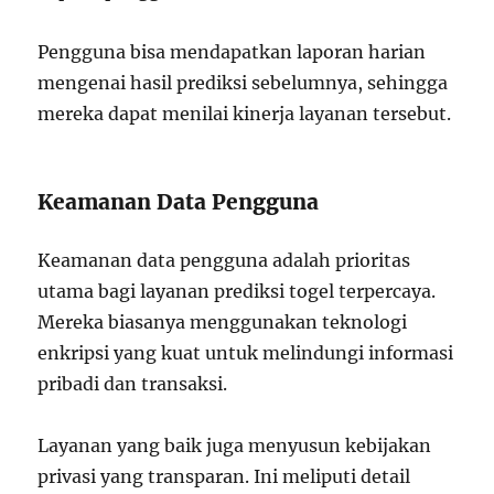
Pengguna bisa mendapatkan laporan harian
mengenai hasil prediksi sebelumnya, sehingga
mereka dapat menilai kinerja layanan tersebut.
Keamanan Data Pengguna
Keamanan data pengguna adalah prioritas
utama bagi layanan prediksi togel terpercaya.
Mereka biasanya menggunakan teknologi
enkripsi yang kuat untuk melindungi informasi
pribadi dan transaksi.
Layanan yang baik juga menyusun kebijakan
privasi yang transparan. Ini meliputi detail