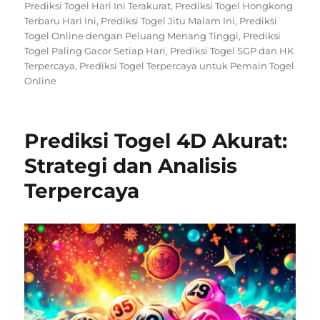
Prediksi Togel Hari Ini Terakurat
,
Prediksi Togel Hongkong
Terbaru Hari Ini
,
Prediksi Togel Jitu Malam Ini
,
Prediksi
Togel Online dengan Peluang Menang Tinggi
,
Prediksi
Togel Paling Gacor Setiap Hari
,
Prediksi Togel SGP dan HK
Terpercaya
,
Prediksi Togel Terpercaya untuk Pemain Togel
Online
Prediksi Togel 4D Akurat:
Strategi dan Analisis
Terpercaya