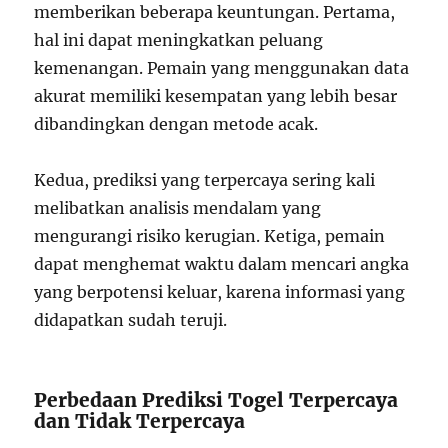
memberikan beberapa keuntungan. Pertama,
hal ini dapat meningkatkan peluang
kemenangan. Pemain yang menggunakan data
akurat memiliki kesempatan yang lebih besar
dibandingkan dengan metode acak.
Kedua, prediksi yang terpercaya sering kali
melibatkan analisis mendalam yang
mengurangi risiko kerugian. Ketiga, pemain
dapat menghemat waktu dalam mencari angka
yang berpotensi keluar, karena informasi yang
didapatkan sudah teruji.
Perbedaan Prediksi Togel Terpercaya
dan Tidak Terpercaya