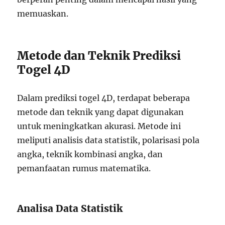
memuaskan.
Metode dan Teknik Prediksi
Togel 4D
Dalam prediksi togel 4D, terdapat beberapa
metode dan teknik yang dapat digunakan
untuk meningkatkan akurasi. Metode ini
meliputi analisis data statistik, polarisasi pola
angka, teknik kombinasi angka, dan
pemanfaatan rumus matematika.
Analisa Data Statistik