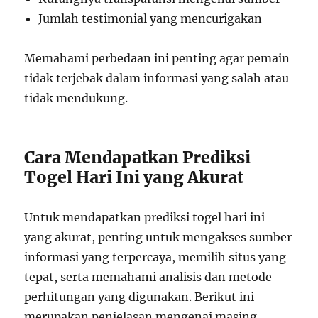
Jumlah testimonial yang mencurigakan
Memahami perbedaan ini penting agar pemain
tidak terjebak dalam informasi yang salah atau
tidak mendukung.
Cara Mendapatkan Prediksi
Togel Hari Ini yang Akurat
Untuk mendapatkan prediksi togel hari ini
yang akurat, penting untuk mengakses sumber
informasi yang terpercaya, memilih situs yang
tepat, serta memahami analisis dan metode
perhitungan yang digunakan. Berikut ini
merupakan penjelasan mengenai masing-