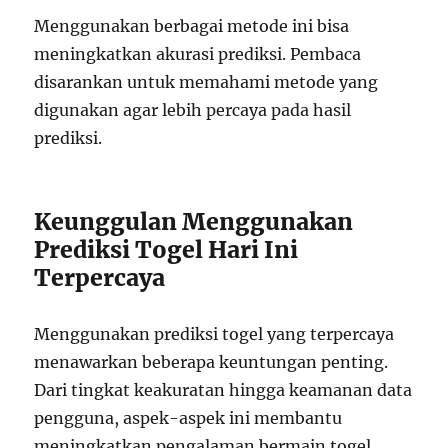
Menggunakan berbagai metode ini bisa
meningkatkan akurasi prediksi. Pembaca
disarankan untuk memahami metode yang
digunakan agar lebih percaya pada hasil
prediksi.
Keunggulan Menggunakan
Prediksi Togel Hari Ini
Terpercaya
Menggunakan prediksi togel yang terpercaya
menawarkan beberapa keuntungan penting.
Dari tingkat keakuratan hingga keamanan data
pengguna, aspek-aspek ini membantu
meningkatkan pengalaman bermain togel.