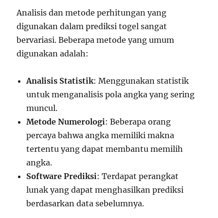
Analisis dan metode perhitungan yang
digunakan dalam prediksi togel sangat
bervariasi. Beberapa metode yang umum
digunakan adalah:
Analisis Statistik
: Menggunakan statistik
untuk menganalisis pola angka yang sering
muncul.
Metode Numerologi
: Beberapa orang
percaya bahwa angka memiliki makna
tertentu yang dapat membantu memilih
angka.
Software Prediksi
: Terdapat perangkat
lunak yang dapat menghasilkan prediksi
berdasarkan data sebelumnya.