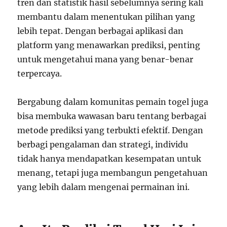
tren dan statistik hasil sebelumnya sering kali
membantu dalam menentukan pilihan yang
lebih tepat. Dengan berbagai aplikasi dan
platform yang menawarkan prediksi, penting
untuk mengetahui mana yang benar-benar
terpercaya.
Bergabung dalam komunitas pemain togel juga
bisa membuka wawasan baru tentang berbagai
metode prediksi yang terbukti efektif. Dengan
berbagi pengalaman dan strategi, individu
tidak hanya mendapatkan kesempatan untuk
menang, tetapi juga membangun pengetahuan
yang lebih dalam mengenai permainan ini.