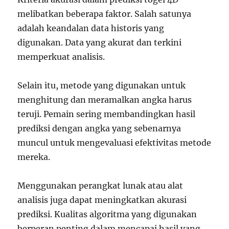
melibatkan beberapa faktor. Salah satunya
adalah keandalan data historis yang
digunakan. Data yang akurat dan terkini
memperkuat analisis.
Selain itu, metode yang digunakan untuk
menghitung dan meramalkan angka harus
teruji. Pemain sering membandingkan hasil
prediksi dengan angka yang sebenarnya
muncul untuk mengevaluasi efektivitas metode
mereka.
Menggunakan perangkat lunak atau alat
analisis juga dapat meningkatkan akurasi
prediksi. Kualitas algoritma yang digunakan
berperan penting dalam mencapai hasil yang