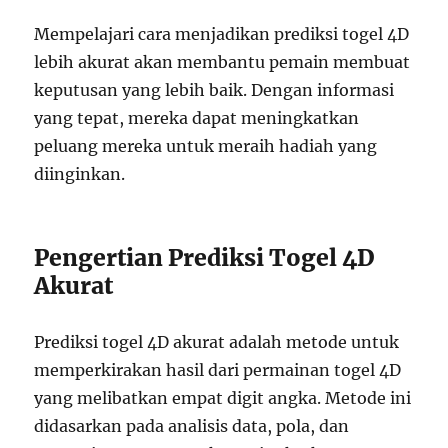
Mempelajari cara menjadikan prediksi togel 4D
lebih akurat akan membantu pemain membuat
keputusan yang lebih baik. Dengan informasi
yang tepat, mereka dapat meningkatkan
peluang mereka untuk meraih hadiah yang
diinginkan.
Pengertian Prediksi Togel 4D
Akurat
Prediksi togel 4D akurat adalah metode untuk
memperkirakan hasil dari permainan togel 4D
yang melibatkan empat digit angka. Metode ini
didasarkan pada analisis data, pola, dan