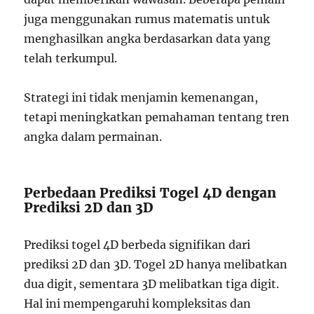
juga menggunakan rumus matematis untuk
menghasilkan angka berdasarkan data yang
telah terkumpul.
Strategi ini tidak menjamin kemenangan,
tetapi meningkatkan pemahaman tentang tren
angka dalam permainan.
Perbedaan Prediksi Togel 4D dengan
Prediksi 2D dan 3D
Prediksi togel 4D berbeda signifikan dari
prediksi 2D dan 3D. Togel 2D hanya melibatkan
dua digit, sementara 3D melibatkan tiga digit.
Hal ini mempengaruhi kompleksitas dan