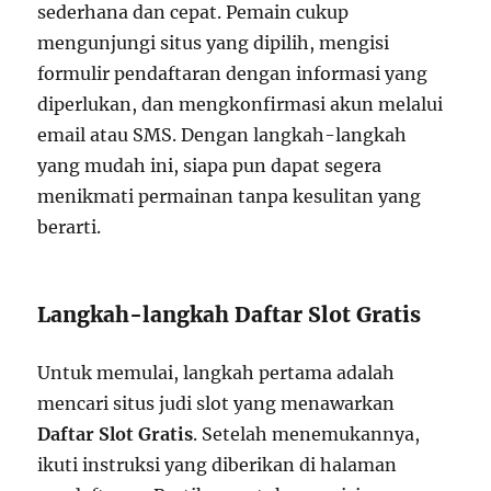
sederhana dan cepat. Pemain cukup
mengunjungi situs yang dipilih, mengisi
formulir pendaftaran dengan informasi yang
diperlukan, dan mengkonfirmasi akun melalui
email atau SMS. Dengan langkah-langkah
yang mudah ini, siapa pun dapat segera
menikmati permainan tanpa kesulitan yang
berarti.
Langkah-langkah Daftar Slot Gratis
Untuk memulai, langkah pertama adalah
mencari situs judi slot yang menawarkan
Daftar Slot Gratis
. Setelah menemukannya,
ikuti instruksi yang diberikan di halaman