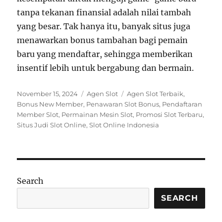
tanpa tekanan finansial adalah nilai tambah
yang besar. Tak hanya itu, banyak situs juga
menawarkan bonus tambahan bagi pemain
baru yang mendaftar, sehingga memberikan
insentif lebih untuk bergabung dan bermain.
Posted
Categories
Tags
November 15, 2024
Agen Slot
Agen Slot Terbaik
,
on
Bonus New Member
,
Penawaran Slot Bonus
,
Pendaftaran
Member Slot
,
Permainan Mesin Slot
,
Promosi Slot Terbaru
,
Situs Judi Slot Online
,
Slot Online Indonesia
Search
SEARCH