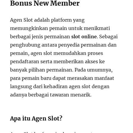
Bonus New Member
Agen Slot adalah platform yang
memungkinkan pemain untuk menikmati
berbagai jenis permainan
slot online
. Sebagai
penghubung antara penyedia permainan dan
pemain, agen slot memudahkan proses
pendaftaran serta memberikan akses ke
banyak pilihan permainan. Pada umumnya,
para pemain baru dapat merasakan manfaat
langsung dari kehadiran agen slot dengan
adanya berbagai tawaran menarik.
Apa itu Agen Slot?