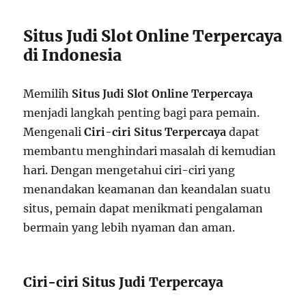
Situs Judi Slot Online Terpercaya
di Indonesia
Memilih
Situs Judi Slot Online Terpercaya
menjadi langkah penting bagi para pemain.
Mengenali
Ciri-ciri Situs Terpercaya
dapat
membantu menghindari masalah di kemudian
hari. Dengan mengetahui ciri-ciri yang
menandakan keamanan dan keandalan suatu
situs, pemain dapat menikmati pengalaman
bermain yang lebih nyaman dan aman.
Ciri-ciri Situs Judi Terpercaya