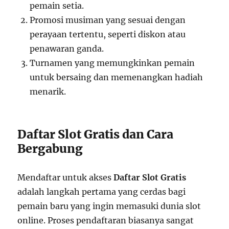
pemain setia.
Promosi musiman yang sesuai dengan
perayaan tertentu, seperti diskon atau
penawaran ganda.
Turnamen yang memungkinkan pemain
untuk bersaing dan memenangkan hadiah
menarik.
Daftar Slot Gratis dan Cara
Bergabung
Mendaftar untuk akses
Daftar Slot Gratis
adalah langkah pertama yang cerdas bagi
pemain baru yang ingin memasuki dunia slot
online. Proses pendaftaran biasanya sangat