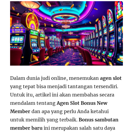
Dalam dunia judi online, menemukan
agen slot
yang tepat bisa menjadi tantangan tersendiri.
Untuk itu, artikel ini akan membahas secara
mendalam tentang
Agen Slot Bonus New
Member
dan apa yang perlu Anda ketahui
untuk memilih yang terbaik.
Bonus sambutan
member baru
ini merupakan salah satu daya