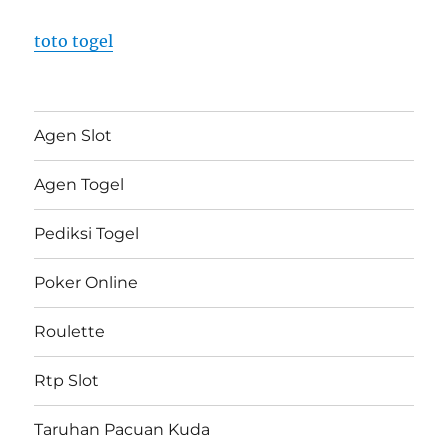
toto togel
Agen Slot
Agen Togel
Pediksi Togel
Poker Online
Roulette
Rtp Slot
Taruhan Pacuan Kuda