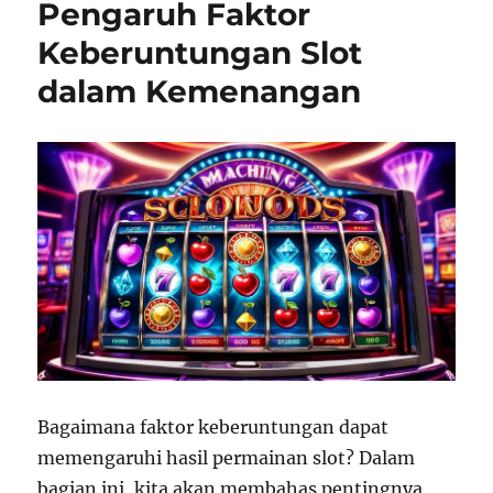
Pengaruh Faktor
Keberuntungan Slot
dalam Kemenangan
Bagaimana faktor keberuntungan dapat
memengaruhi hasil permainan slot? Dalam
bagian ini, kita akan membahas pentingnya