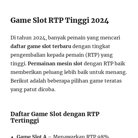
Game Slot RTP Tinggi 2024
Di tahun 2024, banyak pemain yang mencari
daftar game slot terbaru
dengan tingkat
pengembalian kepada pemain (RTP) yang
tinggi.
Permainan mesin slot
dengan RTP baik
memberikan peluang lebih baik untuk menang.
Berikut adalah beberapa pilihan game teratas
yang patut dicoba.
Daftar Game Slot dengan RTP
Tertinggi
Game Slot A
– Menawarkan RTP 98%,