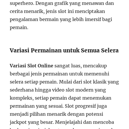
superhero. Dengan grafik yang menawan dan
cerita menarik, jenis slot ini menciptakan
pengalaman bermain yang lebih imersif bagi
pemain.
Variasi Permainan untuk Semua Selera
Variasi Slot Online
sangat luas, mencakup
berbagai jenis permainan untuk memenuhi
selera setiap pemain. Mulai dari slot klasik yang
sederhana hingga video slot modern yang
kompleks, setiap pemain dapat menemukan
permainan yang sesuai. Slot progresif juga
menjadi pilihan menarik dengan potensi
jackpot yang besar. Menjelajahi dan mencoba