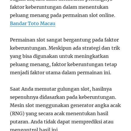
faktor keberuntungan dalam menentukan
peluang menang pada permainan slot online.
Bandar Toto Macau
Permainan slot sangat bergantung pada faktor
keberuntungan. Meskipun ada strategi dan trik
yang bisa digunakan untuk meningkatkan
peluang menang, faktor keberuntungan tetap
menjadi faktor utama dalam permainan ini.
Saat Anda memutar gulungan slot, hasilnya
sepenuhnya didasarkan pada keberuntungan.
Mesin slot menggunakan generator angka acak
(RNG) yang secara acak menentukan hasil
putaran. Anda tidak dapat memprediksi atau
mengontrol hasil ini.