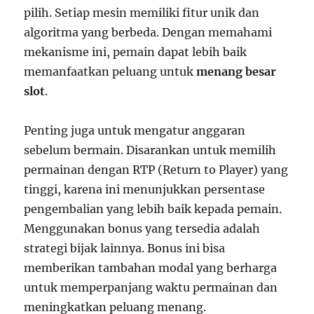
pilih. Setiap mesin memiliki fitur unik dan
algoritma yang berbeda. Dengan memahami
mekanisme ini, pemain dapat lebih baik
memanfaatkan peluang untuk
menang besar
slot
.
Penting juga untuk mengatur anggaran
sebelum bermain. Disarankan untuk memilih
permainan dengan RTP (Return to Player) yang
tinggi, karena ini menunjukkan persentase
pengembalian yang lebih baik kepada pemain.
Menggunakan bonus yang tersedia adalah
strategi bijak lainnya. Bonus ini bisa
memberikan tambahan modal yang berharga
untuk memperpanjang waktu permainan dan
meningkatkan peluang menang.