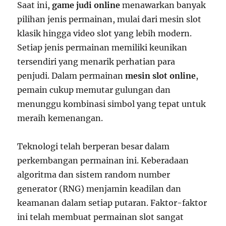
Saat ini,
game judi online
menawarkan banyak
pilihan jenis permainan, mulai dari mesin slot
klasik hingga video slot yang lebih modern.
Setiap jenis permainan memiliki keunikan
tersendiri yang menarik perhatian para
penjudi. Dalam permainan
mesin slot online
,
pemain cukup memutar gulungan dan
menunggu kombinasi simbol yang tepat untuk
meraih kemenangan.
Teknologi telah berperan besar dalam
perkembangan permainan ini. Keberadaan
algoritma dan sistem random number
generator (RNG) menjamin keadilan dan
keamanan dalam setiap putaran. Faktor-faktor
ini telah membuat permainan slot sangat