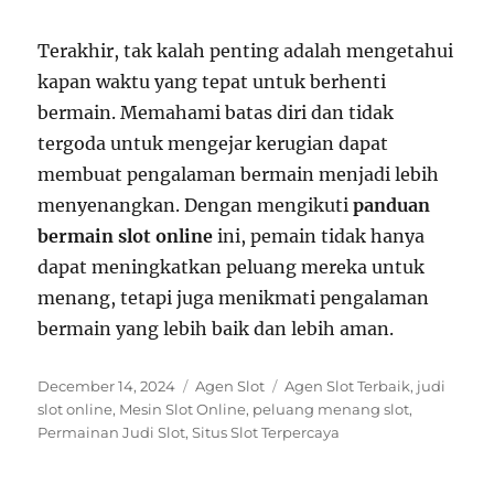
Terakhir, tak kalah penting adalah mengetahui
kapan waktu yang tepat untuk berhenti
bermain. Memahami batas diri dan tidak
tergoda untuk mengejar kerugian dapat
membuat pengalaman bermain menjadi lebih
menyenangkan. Dengan mengikuti
panduan
bermain slot online
ini, pemain tidak hanya
dapat meningkatkan peluang mereka untuk
menang, tetapi juga menikmati pengalaman
bermain yang lebih baik dan lebih aman.
Posted
Categories
Tags
December 14, 2024
Agen Slot
Agen Slot Terbaik
,
judi
on
slot online
,
Mesin Slot Online
,
peluang menang slot
,
Permainan Judi Slot
,
Situs Slot Terpercaya