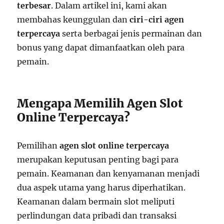
terbesar
. Dalam artikel ini, kami akan
membahas keunggulan dan
ciri-ciri agen
terpercaya
serta berbagai jenis permainan dan
bonus yang dapat dimanfaatkan oleh para
pemain.
Mengapa Memilih Agen Slot
Online Terpercaya?
Pemilihan
agen slot online terpercaya
merupakan keputusan penting bagi para
pemain. Keamanan dan kenyamanan menjadi
dua aspek utama yang harus diperhatikan.
Keamanan dalam bermain slot meliputi
perlindungan data pribadi dan transaksi