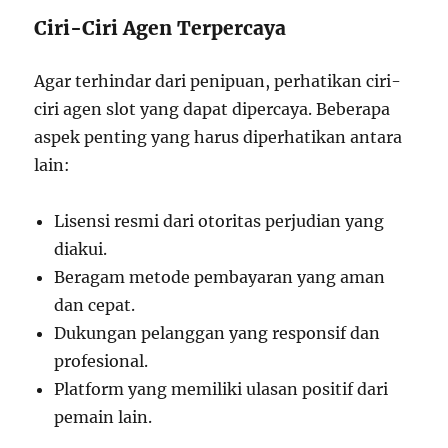
Ciri-Ciri Agen Terpercaya
Agar terhindar dari penipuan, perhatikan ciri-
ciri agen slot yang dapat dipercaya. Beberapa
aspek penting yang harus diperhatikan antara
lain:
Lisensi resmi dari otoritas perjudian yang
diakui.
Beragam metode pembayaran yang aman
dan cepat.
Dukungan pelanggan yang responsif dan
profesional.
Platform yang memiliki ulasan positif dari
pemain lain.