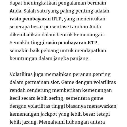
dapat meningkatkan pengalaman bermain
Anda. Salah satu yang paling penting adalah
rasio pembayaran RTP
, yang menentukan
seberapa besar persentase taruhan Anda
dikembalikan dalam bentuk kemenangan.
Semakin tinggi
rasio pembayaran RTP
,
semakin baik peluang untuk mendapatkan
keuntungan dalam jangka panjang.
Volatilitas juga memainkan peranan penting
dalam permainan slot. Game dengan volatilitas
rendah cenderung memberikan kemenangan
kecil secara lebih sering, sementara game
dengan volatilitas tinggi biasanya menawarkan
kemenangan jackpot yang lebih besar tetapi
lebih jarang. Memahami hubungan antara