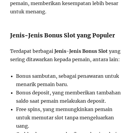
pemain, memberikan kesempatan lebih besar
untuk menang.
Jenis-Jenis Bonus Slot yang Populer
Terdapat berbagai
Jenis-Jenis Bonus Slot
yang
sering ditawarkan kepada pemain, antara lain:
Bonus sambutan, sebagai penawaran untuk
menarik pemain baru.
Bonus deposit, yang memberikan tambahan
saldo saat pemain melakukan deposit.
Free spins, yang memungkinkan pemain
untuk memutar slot tanpa mengeluarkan
uang.