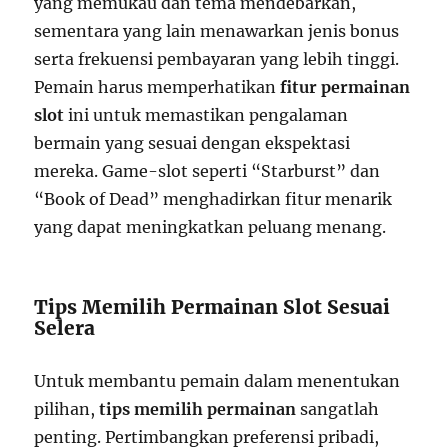
yang memukau dan tema mendebarkan,
sementara yang lain menawarkan jenis bonus
serta frekuensi pembayaran yang lebih tinggi.
Pemain harus memperhatikan
fitur permainan
slot
ini untuk memastikan pengalaman
bermain yang sesuai dengan ekspektasi
mereka. Game-slot seperti “Starburst” dan
“Book of Dead” menghadirkan fitur menarik
yang dapat meningkatkan peluang menang.
Tips Memilih Permainan Slot Sesuai
Selera
Untuk membantu pemain dalam menentukan
pilihan,
tips memilih permainan
sangatlah
penting. Pertimbangkan preferensi pribadi,