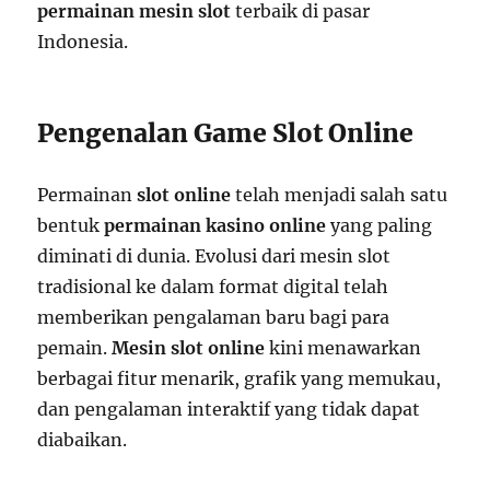
permainan mesin slot
terbaik di pasar
Indonesia.
Pengenalan Game Slot Online
Permainan
slot online
telah menjadi salah satu
bentuk
permainan kasino online
yang paling
diminati di dunia. Evolusi dari mesin slot
tradisional ke dalam format digital telah
memberikan pengalaman baru bagi para
pemain.
Mesin slot online
kini menawarkan
berbagai fitur menarik, grafik yang memukau,
dan pengalaman interaktif yang tidak dapat
diabaikan.