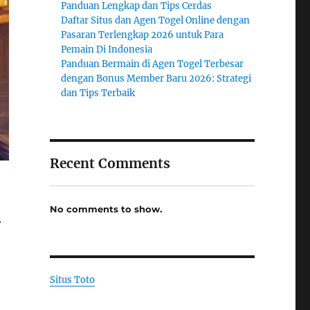
Panduan Lengkap dan Tips Cerdas
Daftar Situs dan Agen Togel Online dengan
Pasaran Terlengkap 2026 untuk Para
Pemain Di Indonesia
Panduan Bermain di Agen Togel Terbesar
dengan Bonus Member Baru 2026: Strategi
dan Tips Terbaik
Recent Comments
No comments to show.
.
Situs Toto