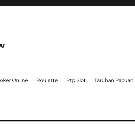
w
oker Online
Roulette
Rtp Slot
Taruhan Pacuan