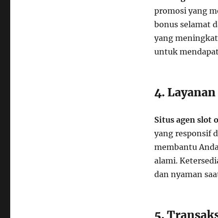
promosi yang m
bonus selamat da
yang meningkatk
untuk mendapat
4. Layanan
Situs agen slot 
yang responsif 
membantu Anda 
alami. Ketersed
dan nyaman saa
5. Transak