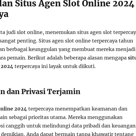
an Situs Agen Slot Online 2024
ya
ta judi slot online, menemukan situs agen slot terperca
sangat penting. Situs agen slot online terpercaya tahun
n berbagai keunggulan yang membuat mereka menjadi
ara pemain. Berikut adalah beberapa alasan mengapa
sit
e 2024
terpercaya ini layak untuk diikuti.
n dan Privasi Terjamin
online 2024
terpercaya menempatkan keamanan dan
main sebagai prioritas utama. Mereka menggunakan
psi canggih untuk melindungi data pribadi dan keuangan
demikian, Anda dapat bermain tanpa khawatir tentang