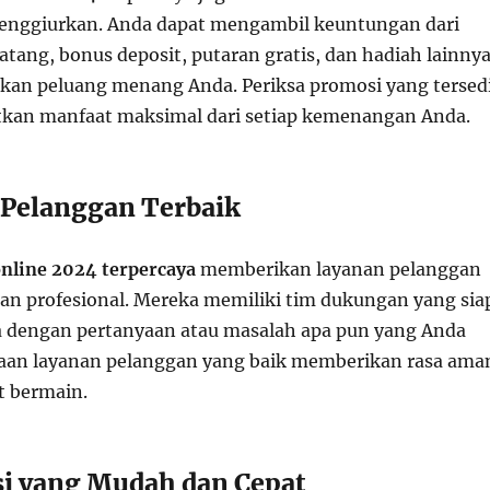
enggiurkan. Anda dapat mengambil keuntungan dari
tang, bonus deposit, putaran gratis, dan hadiah lainny
an peluang menang Anda. Periksa promosi yang tersed
kan manfaat maksimal dari setiap kemenangan Anda.
 Pelanggan Terbaik
online 2024 terpercaya
memberikan layanan pelanggan
dan profesional. Mereka memiliki tim dukungan yang sia
dengan pertanyaan atau masalah apa pun yang Anda
iaan layanan pelanggan yang baik memberikan rasa ama
t bermain.
si yang Mudah dan Cepat