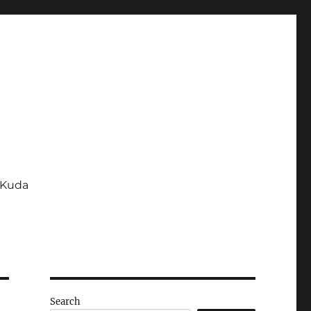
 Kuda
Search