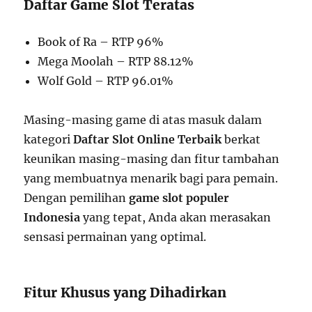
Daftar Game Slot Teratas
Book of Ra – RTP 96%
Mega Moolah – RTP 88.12%
Wolf Gold – RTP 96.01%
Masing-masing game di atas masuk dalam
kategori
Daftar Slot Online Terbaik
berkat
keunikan masing-masing dan fitur tambahan
yang membuatnya menarik bagi para pemain.
Dengan pemilihan
game slot populer
Indonesia
yang tepat, Anda akan merasakan
sensasi permainan yang optimal.
Fitur Khusus yang Dihadirkan