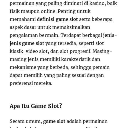
permainan yang paling diminati di kasino, baik
fisik maupun online. Penting untuk
memahami
definisi game slot
serta beberapa
aspek dasar untuk memaksimalkan
pengalaman bermain. Terdapat berbagai
jenis-
jenis game slot
yang tersedia, seperti slot
klasik, video slot, dan slot progresif. Masing-
masing jenis memiliki karakteristik dan
mekanisme yang berbeda, sehingga pemain
dapat memilih yang paling sesuai dengan
preferensi mereka.
Apa Itu Game Slot?
Secara umum,
game slot
adalah permainan