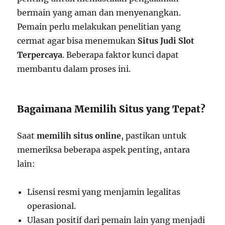
bermain yang aman dan menyenangkan.
Pemain perlu melakukan penelitian yang
cermat agar bisa menemukan
Situs Judi Slot
Terpercaya
. Beberapa faktor kunci dapat
membantu dalam proses ini.
Bagaimana Memilih Situs yang Tepat?
Saat
memilih situs online
, pastikan untuk
memeriksa beberapa aspek penting, antara
lain:
Lisensi resmi yang menjamin legalitas
operasional.
Ulasan positif dari pemain lain yang menjadi