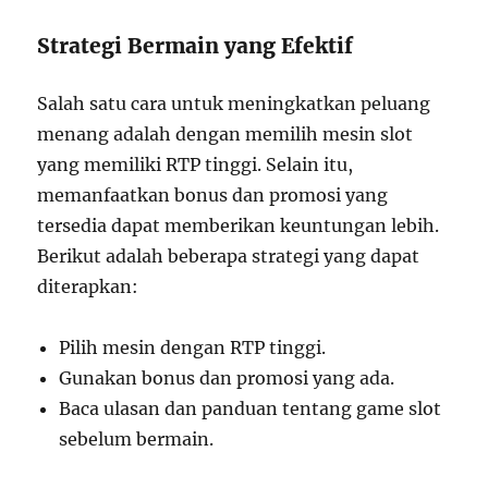
Strategi Bermain yang Efektif
Salah satu cara untuk meningkatkan peluang
menang adalah dengan memilih mesin slot
yang memiliki RTP tinggi. Selain itu,
memanfaatkan bonus dan promosi yang
tersedia dapat memberikan keuntungan lebih.
Berikut adalah beberapa strategi yang dapat
diterapkan:
Pilih mesin dengan RTP tinggi.
Gunakan bonus dan promosi yang ada.
Baca ulasan dan panduan tentang game slot
sebelum bermain.