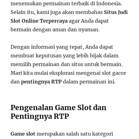
menemukan permainan terbaik di Indonesia.
Selain itu, kami juga akan membahas
Situs Judi
Slot Online Terpercaya
agar Anda dapat
bermain dengan aman dan nyaman.
Dengan informasi yang tepat, Anda dapat
membuat keputusan yang lebih bijak dalam
memilih permainan dan situs untuk bermain.
Mari kita mulai eksplorasi mengenai slot gacor
dan
pentingnya RTP
dalam permainan ini.
Pengenalan Game Slot dan
Pentingnya RTP
Game slot
merupakan salah satu kategori