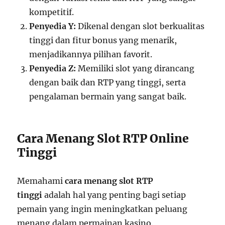
kompetitif.
Penyedia Y:
Dikenal dengan slot berkualitas
tinggi dan fitur bonus yang menarik,
menjadikannya pilihan favorit.
Penyedia Z:
Memiliki slot yang dirancang
dengan baik dan RTP yang tinggi, serta
pengalaman bermain yang sangat baik.
Cara Menang Slot RTP Online
Tinggi
Memahami
cara menang slot RTP
tinggi
adalah hal yang penting bagi setiap
pemain yang ingin meningkatkan peluang
menang dalam permainan kasino.