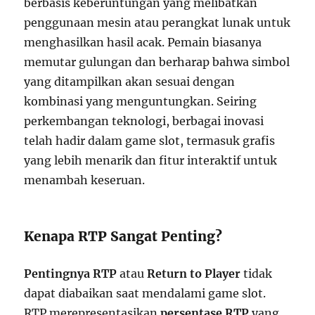
berbasis keberuntungan yang melibatkan
penggunaan mesin atau perangkat lunak untuk
menghasilkan hasil acak. Pemain biasanya
memutar gulungan dan berharap bahwa simbol
yang ditampilkan akan sesuai dengan
kombinasi yang menguntungkan. Seiring
perkembangan teknologi, berbagai inovasi
telah hadir dalam game slot, termasuk grafis
yang lebih menarik dan fitur interaktif untuk
menambah keseruan.
Kenapa RTP Sangat Penting?
Pentingnya RTP
atau
Return to Player
tidak
dapat diabaikan saat mendalami game slot.
RTP merepresentasikan
persentase RTP
yang