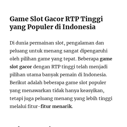
Game Slot Gacor RTP Tinggi
yang Populer di Indonesia
Di dunia permainan slot, pengalaman dan
peluang untuk menang sangat dipengaruhi
oleh pilihan game yang tepat. Beberapa
game
slot gacor
dengan RTP tinggi telah menjadi
pilihan utama banyak pemain di Indonesia.
Berikut adalah beberapa game slot populer
yang menawarkan tidak hanya keasyikan,
tetapi juga peluang menang yang lebih tinggi
melalui fitur-
fitur menarik
.