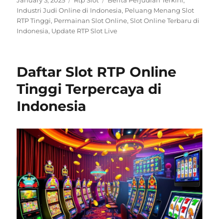
on
Industri Judi Online di Indonesia
,
Peluang Menang Slot
RTP Tinggi
,
Permainan Slot Online
,
Slot Online Terbaru di
Indonesia
,
Update RTP Slot Live
Daftar Slot RTP Online
Tinggi Terpercaya di
Indonesia