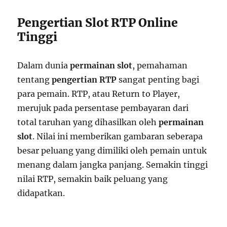
Pengertian Slot RTP Online
Tinggi
Dalam dunia
permainan slot
, pemahaman
tentang
pengertian RTP
sangat penting bagi
para pemain. RTP, atau Return to Player,
merujuk pada persentase pembayaran dari
total taruhan yang dihasilkan oleh
permainan
slot
. Nilai ini memberikan gambaran seberapa
besar peluang yang dimiliki oleh pemain untuk
menang dalam jangka panjang. Semakin tinggi
nilai RTP, semakin baik peluang yang
didapatkan.