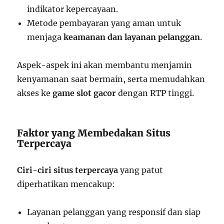
indikator kepercayaan.
Metode pembayaran yang aman untuk
menjaga
keamanan dan layanan pelanggan
.
Aspek-aspek ini akan membantu menjamin
kenyamanan saat bermain, serta memudahkan
akses ke
game slot gacor
dengan RTP tinggi.
Faktor yang Membedakan Situs
Terpercaya
Ciri-ciri situs terpercaya
yang patut
diperhatikan mencakup:
Layanan pelanggan yang responsif dan siap