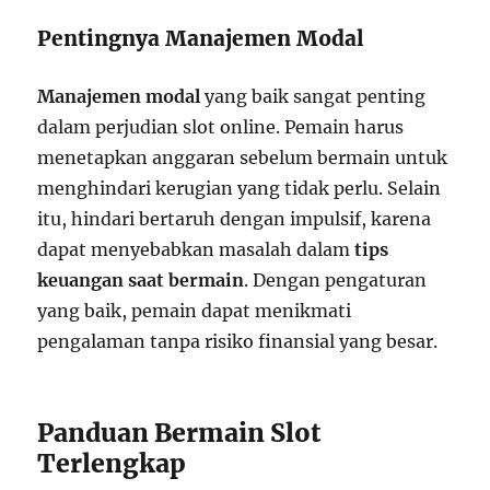
Pentingnya Manajemen Modal
Manajemen modal
yang baik sangat penting
dalam perjudian slot online. Pemain harus
menetapkan anggaran sebelum bermain untuk
menghindari kerugian yang tidak perlu. Selain
itu, hindari bertaruh dengan impulsif, karena
dapat menyebabkan masalah dalam
tips
keuangan saat bermain
. Dengan pengaturan
yang baik, pemain dapat menikmati
pengalaman tanpa risiko finansial yang besar.
Panduan Bermain Slot
Terlengkap