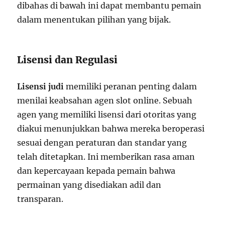
dibahas di bawah ini dapat membantu pemain
dalam menentukan pilihan yang bijak.
Lisensi dan Regulasi
Lisensi judi
memiliki peranan penting dalam
menilai keabsahan agen slot online. Sebuah
agen yang memiliki lisensi dari otoritas yang
diakui menunjukkan bahwa mereka beroperasi
sesuai dengan peraturan dan standar yang
telah ditetapkan. Ini memberikan rasa aman
dan kepercayaan kepada pemain bahwa
permainan yang disediakan adil dan
transparan.