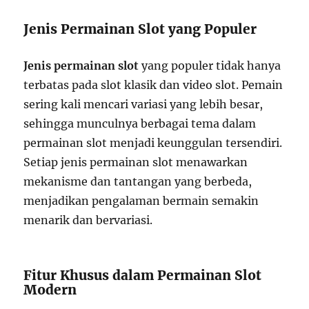
Jenis Permainan Slot yang Populer
Jenis permainan slot
yang populer tidak hanya
terbatas pada slot klasik dan video slot. Pemain
sering kali mencari variasi yang lebih besar,
sehingga munculnya berbagai tema dalam
permainan slot menjadi keunggulan tersendiri.
Setiap jenis permainan slot menawarkan
mekanisme dan tantangan yang berbeda,
menjadikan pengalaman bermain semakin
menarik dan bervariasi.
Fitur Khusus dalam Permainan Slot
Modern