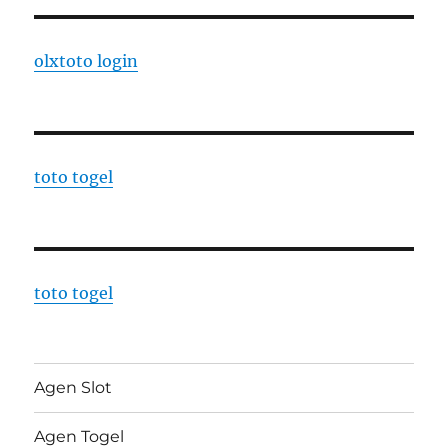
olxtoto login
toto togel
toto togel
Agen Slot
Agen Togel