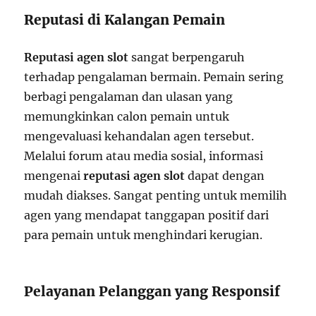
Reputasi di Kalangan Pemain
Reputasi agen slot
sangat berpengaruh
terhadap pengalaman bermain. Pemain sering
berbagi pengalaman dan ulasan yang
memungkinkan calon pemain untuk
mengevaluasi kehandalan agen tersebut.
Melalui forum atau media sosial, informasi
mengenai
reputasi agen slot
dapat dengan
mudah diakses. Sangat penting untuk memilih
agen yang mendapat tanggapan positif dari
para pemain untuk menghindari kerugian.
Pelayanan Pelanggan yang Responsif