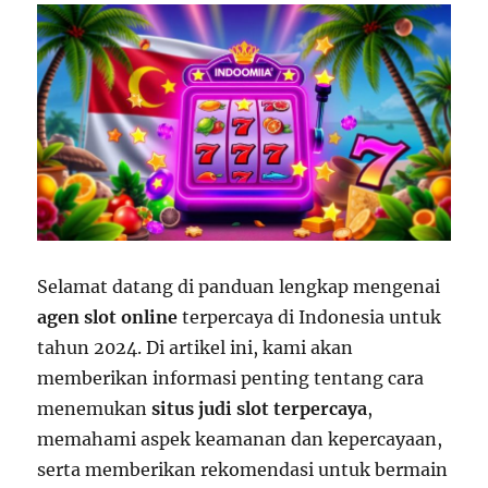
Selamat datang di panduan lengkap mengenai
agen slot online
terpercaya di Indonesia untuk
tahun 2024. Di artikel ini, kami akan
memberikan informasi penting tentang cara
menemukan
situs judi slot terpercaya
,
memahami aspek keamanan dan kepercayaan,
serta memberikan rekomendasi untuk bermain