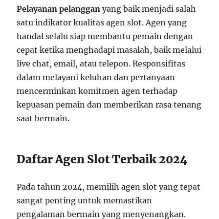
Pelayanan pelanggan
yang baik menjadi salah
satu indikator kualitas agen slot. Agen yang
handal selalu siap membantu pemain dengan
cepat ketika menghadapi masalah, baik melalui
live chat, email, atau telepon. Responsifitas
dalam melayani keluhan dan pertanyaan
mencerminkan komitmen agen terhadap
kepuasan pemain dan memberikan rasa tenang
saat bermain.
Daftar Agen Slot Terbaik 2024
Pada tahun 2024, memilih agen slot yang tepat
sangat penting untuk memastikan
pengalaman bermain yang menyenangkan.