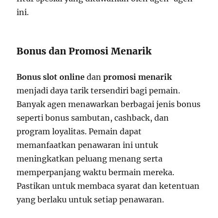
ini.
Bonus dan Promosi Menarik
Bonus slot online
dan
promosi menarik
menjadi daya tarik tersendiri bagi pemain.
Banyak agen menawarkan berbagai jenis bonus
seperti bonus sambutan, cashback, dan
program loyalitas. Pemain dapat
memanfaatkan penawaran ini untuk
meningkatkan peluang menang serta
memperpanjang waktu bermain mereka.
Pastikan untuk membaca syarat dan ketentuan
yang berlaku untuk setiap penawaran.