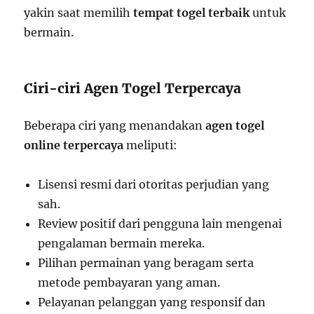
yakin saat memilih
tempat togel terbaik
untuk
bermain.
Ciri-ciri Agen Togel Terpercaya
Beberapa ciri yang menandakan
agen togel
online terpercaya
meliputi:
Lisensi resmi dari otoritas perjudian yang
sah.
Review positif dari pengguna lain mengenai
pengalaman bermain mereka.
Pilihan permainan yang beragam serta
metode pembayaran yang aman.
Pelayanan pelanggan yang responsif dan