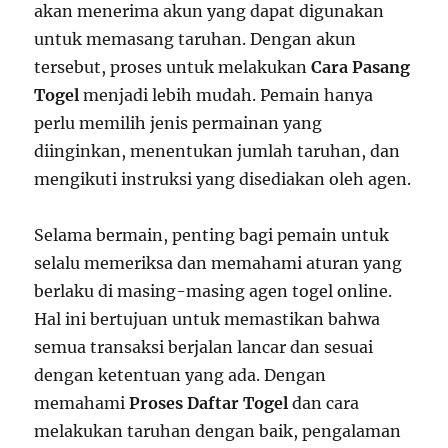
akan menerima akun yang dapat digunakan
untuk memasang taruhan. Dengan akun
tersebut, proses untuk melakukan
Cara Pasang
Togel
menjadi lebih mudah. Pemain hanya
perlu memilih jenis permainan yang
diinginkan, menentukan jumlah taruhan, dan
mengikuti instruksi yang disediakan oleh agen.
Selama bermain, penting bagi pemain untuk
selalu memeriksa dan memahami aturan yang
berlaku di masing-masing agen togel online.
Hal ini bertujuan untuk memastikan bahwa
semua transaksi berjalan lancar dan sesuai
dengan ketentuan yang ada. Dengan
memahami
Proses Daftar Togel
dan cara
melakukan taruhan dengan baik, pengalaman