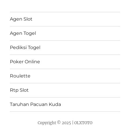
Agen Slot
Agen Togel
Pediksi Togel
Poker Online
Roulette
Rtp Slot
Taruhan Pacuan Kuda
Copyright © 2025 |
OLXTOTO