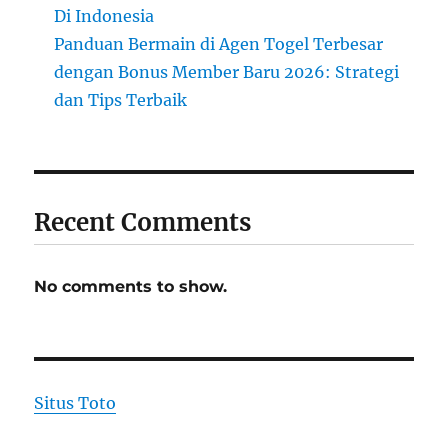
Di Indonesia
Panduan Bermain di Agen Togel Terbesar
dengan Bonus Member Baru 2026: Strategi
dan Tips Terbaik
Recent Comments
No comments to show.
Situs Toto