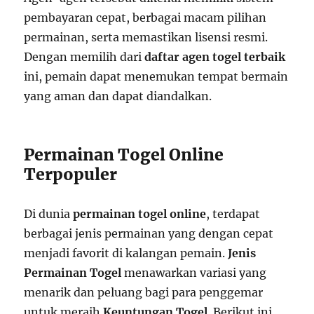
pembayaran cepat, berbagai macam pilihan
permainan, serta memastikan lisensi resmi.
Dengan memilih dari
daftar agen togel terbaik
ini, pemain dapat menemukan tempat bermain
yang aman dan dapat diandalkan.
Permainan Togel Online
Terpopuler
Di dunia
permainan togel online
, terdapat
berbagai jenis permainan yang dengan cepat
menjadi favorit di kalangan pemain.
Jenis
Permainan Togel
menawarkan variasi yang
menarik dan peluang bagi para penggemar
untuk meraih
Keuntungan Togel
. Berikut ini