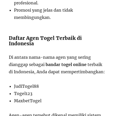
profesional.
Promosi yang jelas dan tidak
membingungkan.
Daftar Agen Togel Terbaik di
Indonesia
Di antara nama-nama agen yang sering
dianggap sebagai
bandar togel online
terbaik
di Indonesia, Anda dapat mempertimbangkan:
JudiTogel88
Togel123
MaxbetTogel
Agen-agen tersebut dikenal memiliki sistem