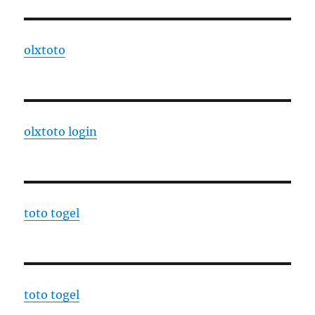
olxtoto
olxtoto login
toto togel
toto togel