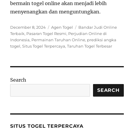
bermain togel online akan menjadi lebih
menyenangkan dan menguntungkan.
Posted
Categories
Tags
December 8, 2024
Agen Togel
Bandar Judi Online
on
Terbaik
,
Pasaran Togel Resmi
,
Perjudian Online di
Indonesia
,
Permainan Taruhan Online
,
prediksi angka
togel
,
Situs Togel Terpercaya
,
Taruhan Togel Terbesar
Search
SEARCH
SITUS TOGEL TERPERCAYA