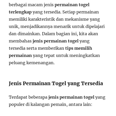
berbagai macam jenis
permainan togel
terlengkap
yang tersedia. Setiap permainan
memiliki karakteristik dan mekanisme yang
unik, menjadikannya menarik untuk dipelajari
dan dimainkan. Dalam bagian ini, kita akan
membahas
jenis permainan togel
yang
tersedia serta memberikan
tips memilih
permainan
yang tepat untuk meningkatkan
peluang kemenangan.
Jenis Permainan Togel yang Tersedia
Terdapat beberapa
jenis permainan togel
yang
populer di kalangan pemain, antara lain: