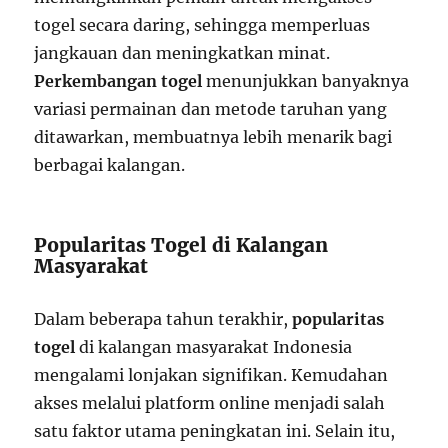
togel secara daring, sehingga memperluas
jangkauan dan meningkatkan minat.
Perkembangan togel
menunjukkan banyaknya
variasi permainan dan metode taruhan yang
ditawarkan, membuatnya lebih menarik bagi
berbagai kalangan.
Popularitas Togel di Kalangan
Masyarakat
Dalam beberapa tahun terakhir,
popularitas
togel
di kalangan masyarakat Indonesia
mengalami lonjakan signifikan. Kemudahan
akses melalui platform online menjadi salah
satu faktor utama peningkatan ini. Selain itu,