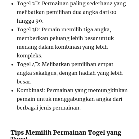
Togel 2D: Permainan paling sederhana yang
melibatkan pemilihan dua angka dari 00
hingga 99.
Togel 3D: Pemain memilih tiga angka,
memberikan peluang lebih besar untuk
menang dalam kombinasi yang lebih
kompleks.
Togel 4D: Melibatkan pemilihan empat
angka sekaligus, dengan hadiah yang lebih
besar.
Kombinasi: Permainan yang memungkinkan
pemain untuk menggabungkan angka dari
berbagai jenis permainan.
Tips Memilih Permainan Togel yang
Tepat