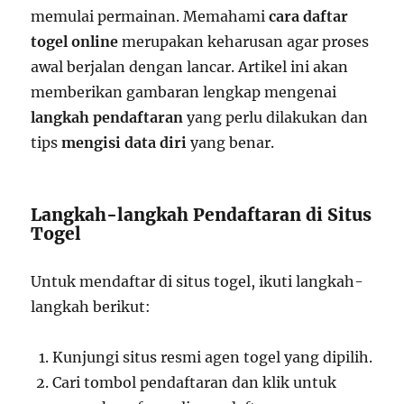
memulai permainan. Memahami
cara daftar
togel online
merupakan keharusan agar proses
awal berjalan dengan lancar. Artikel ini akan
memberikan gambaran lengkap mengenai
langkah pendaftaran
yang perlu dilakukan dan
tips
mengisi data diri
yang benar.
Langkah-langkah Pendaftaran di Situs
Togel
Untuk mendaftar di situs togel, ikuti langkah-
langkah berikut:
Kunjungi situs resmi agen togel yang dipilih.
Cari tombol pendaftaran dan klik untuk