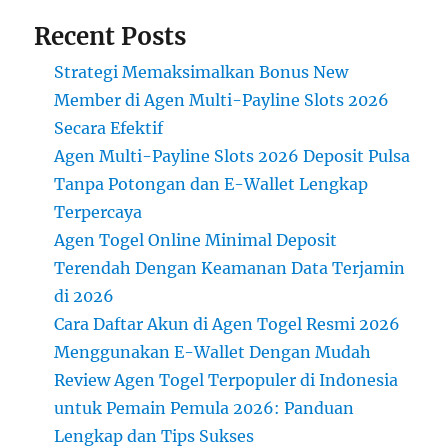
Recent Posts
Strategi Memaksimalkan Bonus New
Member di Agen Multi-Payline Slots 2026
Secara Efektif
Agen Multi-Payline Slots 2026 Deposit Pulsa
Tanpa Potongan dan E-Wallet Lengkap
Terpercaya
Agen Togel Online Minimal Deposit
Terendah Dengan Keamanan Data Terjamin
di 2026
Cara Daftar Akun di Agen Togel Resmi 2026
Menggunakan E-Wallet Dengan Mudah
Review Agen Togel Terpopuler di Indonesia
untuk Pemain Pemula 2026: Panduan
Lengkap dan Tips Sukses