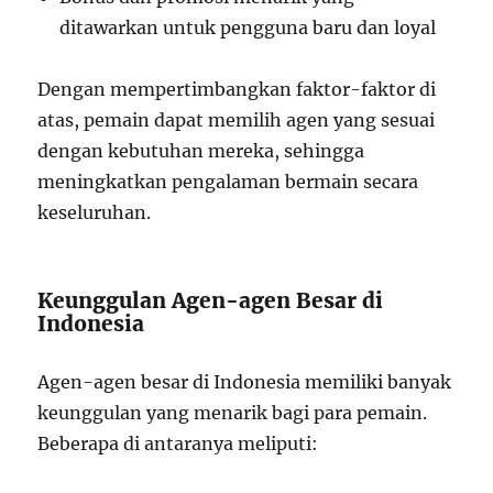
ditawarkan untuk pengguna baru dan loyal
Dengan mempertimbangkan faktor-faktor di
atas, pemain dapat memilih agen yang sesuai
dengan kebutuhan mereka, sehingga
meningkatkan pengalaman bermain secara
keseluruhan.
Keunggulan Agen-agen Besar di
Indonesia
Agen-agen besar di Indonesia memiliki banyak
keunggulan yang menarik bagi para pemain.
Beberapa di antaranya meliputi: