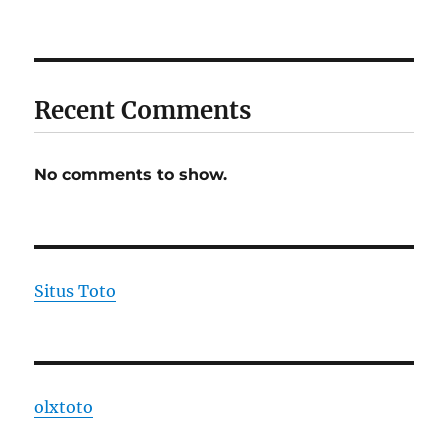
Recent Comments
No comments to show.
Situs Toto
olxtoto