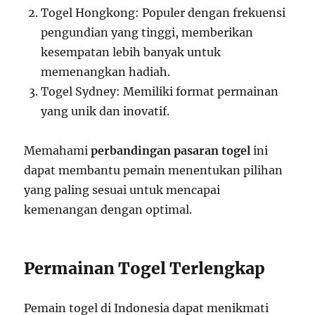
Togel Hongkong: Populer dengan frekuensi
pengundian yang tinggi, memberikan
kesempatan lebih banyak untuk
memenangkan hadiah.
Togel Sydney: Memiliki format permainan
yang unik dan inovatif.
Memahami
perbandingan pasaran togel
ini
dapat membantu pemain menentukan pilihan
yang paling sesuai untuk mencapai
kemenangan dengan optimal.
Permainan Togel Terlengkap
Pemain togel di Indonesia dapat menikmati