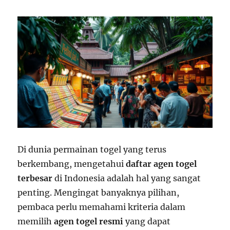
Di dunia permainan togel yang terus
berkembang, mengetahui
daftar agen togel
terbesar
di Indonesia adalah hal yang sangat
penting. Mengingat banyaknya pilihan,
pembaca perlu memahami kriteria dalam
memilih
agen togel resmi
yang dapat