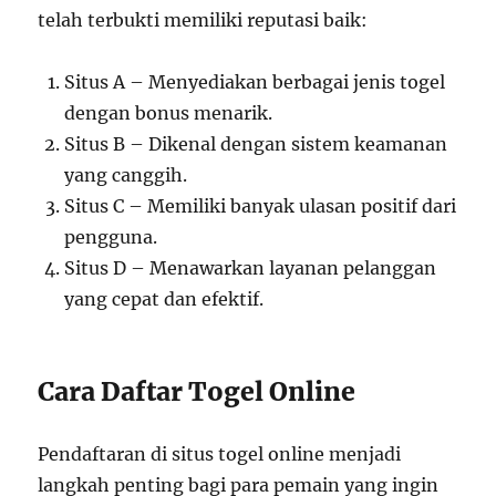
telah terbukti memiliki reputasi baik:
Situs A – Menyediakan berbagai jenis togel
dengan bonus menarik.
Situs B – Dikenal dengan sistem keamanan
yang canggih.
Situs C – Memiliki banyak ulasan positif dari
pengguna.
Situs D – Menawarkan layanan pelanggan
yang cepat dan efektif.
Cara Daftar Togel Online
Pendaftaran di situs togel online menjadi
langkah penting bagi para pemain yang ingin