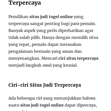
Terpercaya
Pemilihan
situs judi togel online
yang
terpercaya sangat penting bagi para pemain.
Banyak aspek yang perlu diperhatikan agar
tidak salah pilih. Hanya dengan memilih situs
yang tepat, pemain dapat merasakan
pengalaman bermain yang aman dan
menyenangkan. Mencari
ciri situs terpercaya
menjadi langkah awal yang krusial.
Ciri-ciri Situs Judi Terpercaya
Ada beberapa ciri yang menunjukkan bahwa
suatu
situs judi togel online
dapat dipercaya,