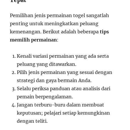
Pemilihan jenis permainan togel sangatlah
penting untuk meningkatkan peluang
kemenangan. Berikut adalah beberapa
tips
memilih permainan
:
Kenali variasi permainan yang ada serta
peluang yang ditawarkan.
Pilih jenis permainan yang sesuai dengan
strategi dan gaya bermain Anda.
Selalu periksa panduan atau analisis dari
pemain berpengalaman.
Jangan terburu-buru dalam membuat
keputusan; pelajari setiap kemungkinan
dengan teliti.