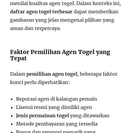
menilai kualitas agen togel. Dalam konteks ini,
daftar agen togel terbesar
dapat memberikan
gambaran yang jelas mengenai pilihan yang
aman dan terpercaya.
Faktor Pemilihan Agen Togel yang
Tepat
Dalam
pemilihan agen togel
, beberapa faktor
kunci perlu diperhatikan:
Reputasi agen di kalangan pemain
Lisensi resmi yang dimiliki agen
Jenis permainan togel
yang ditawarkan
Metode pembayaran yang tersedia
Bonus dan promosi menarik yang