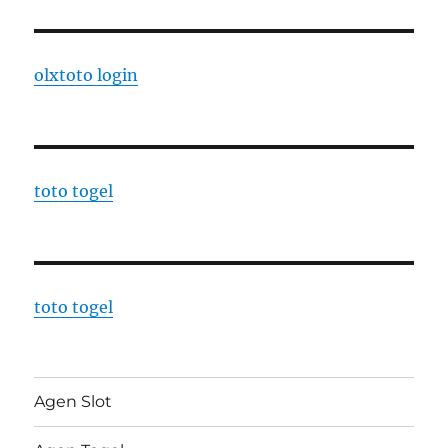
olxtoto login
toto togel
toto togel
Agen Slot