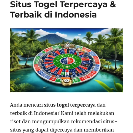
Situs Togel Terpercaya &
Terbaik di Indonesia
Anda mencari
situs togel terpercaya
dan
terbaik di Indonesia? Kami telah melakukan
riset dan mengumpulkan rekomendasi situs-
situs yang dapat dipercaya dan memberikan