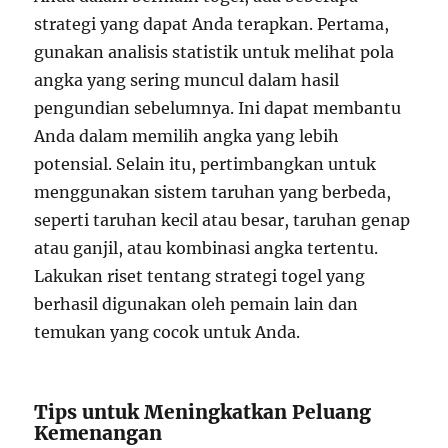
strategi yang dapat Anda terapkan. Pertama,
gunakan analisis statistik untuk melihat pola
angka yang sering muncul dalam hasil
pengundian sebelumnya. Ini dapat membantu
Anda dalam memilih angka yang lebih
potensial. Selain itu, pertimbangkan untuk
menggunakan sistem taruhan yang berbeda,
seperti taruhan kecil atau besar, taruhan genap
atau ganjil, atau kombinasi angka tertentu.
Lakukan riset tentang strategi togel yang
berhasil digunakan oleh pemain lain dan
temukan yang cocok untuk Anda.
Tips untuk Meningkatkan Peluang
Kemenangan