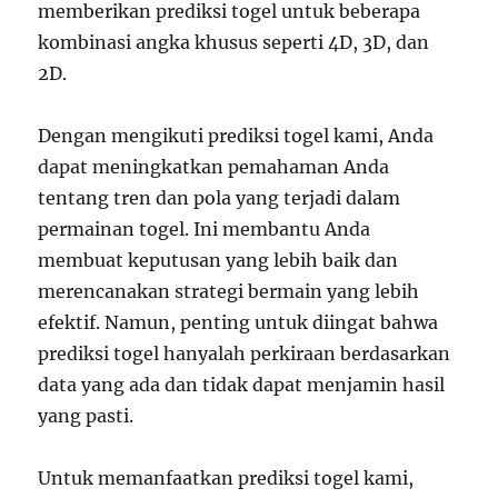
memberikan prediksi togel untuk beberapa
kombinasi angka khusus seperti 4D, 3D, dan
2D.
Dengan mengikuti prediksi togel kami, Anda
dapat meningkatkan pemahaman Anda
tentang tren dan pola yang terjadi dalam
permainan togel. Ini membantu Anda
membuat keputusan yang lebih baik dan
merencanakan strategi bermain yang lebih
efektif. Namun, penting untuk diingat bahwa
prediksi togel hanyalah perkiraan berdasarkan
data yang ada dan tidak dapat menjamin hasil
yang pasti.
Untuk memanfaatkan prediksi togel kami,