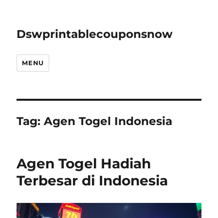
Dswprintablecouponsnow
MENU
Tag:
Agen Togel Indonesia
Agen Togel Hadiah
Terbesar di Indonesia