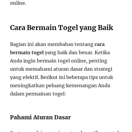
online.
Cara Bermain Togel yang Baik
Bagian ini akan membahas tentang
cara
bermain togel
yang baik dan benar. Ketika
Anda ingin bermain togel online, penting
untuk memahami aturan dasar dan strategi
yang efektif. Berikut ini beberapa tips untuk
meningkatkan peluang kemenangan Anda
dalam permainan togel:
Pahami Aturan Dasar