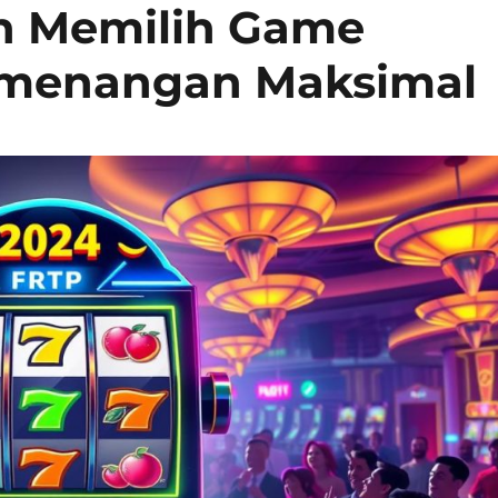
n Memilih Game
emenangan Maksimal