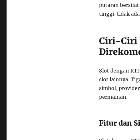
putaran bersifat
tinggi, tidak a
Ciri-Cir
Direkom
Slot dengan RTP
slot lainnya. Ti
simbol, provide
permainan.
Fitur dan 