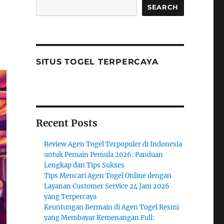
SEARCH
SITUS TOGEL TERPERCAYA
Recent Posts
Review Agen Togel Terpopuler di Indonesia
untuk Pemain Pemula 2026: Panduan
Lengkap dan Tips Sukses
Tips Mencari Agen Togel Online dengan
Layanan Customer Service 24 Jam 2026
yang Terpercaya
Keuntungan Bermain di Agen Togel Resmi
yang Membayar Kemenangan Full: