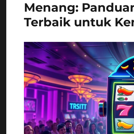
Menang: Pandua
Terbaik untuk K