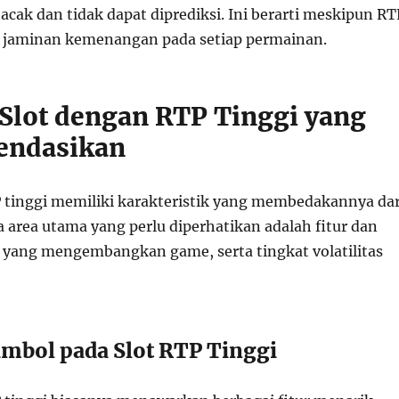
 acak dan tidak dapat diprediksi. Ini berarti meskipun RT
da jaminan kemenangan pada setiap permainan.
i Slot dengan RTP Tinggi yang
endasikan
 tinggi memiliki karakteristik yang membedakannya dar
ga area utama yang perlu diperhatikan adalah fitur dan
r yang mengembangkan game, serta tingkat volatilitas
Simbol pada Slot RTP Tinggi