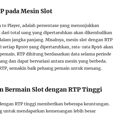
TP pada Mesin Slot
n to Player, adalah persentase yang menunjukkan
 dari total uang yang dipertaruhkan akan dikembalikan
alam jangka panjang. Misalnya, mesin slot dengan RTP
ri setiap Rp100 yang dipertaruhkan, rata-rata Rp96 akan
pemain. RTP dihitung berdasarkan data selama periode
ang dan dapat bervariasi antara mesin yang berbeda.
RTP, semakin baik peluang pemain untuk menang.
 Bermain Slot dengan RTP Tinggi
 dengan RTP tinggi memberikan beberapa keuntungan.
ng untuk mendapatkan kemenangan lebih besar