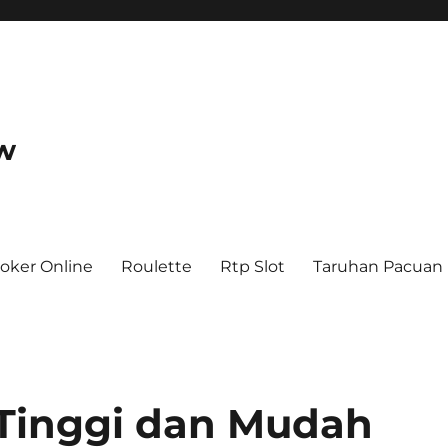
w
oker Online
Roulette
Rtp Slot
Taruhan Pacuan
 Tinggi dan Mudah