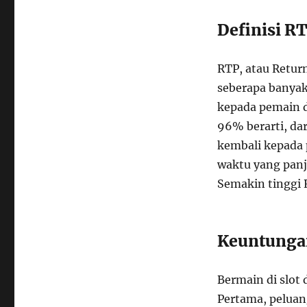
Definisi R
RTP, atau Retur
seberapa banyak
kepada pemain d
96% berarti, da
kembali kepada 
waktu yang panj
Semakin tinggi 
Keuntungan
Bermain di slot
Pertama, pelua