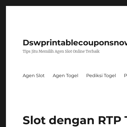
Dswprintablecouponsno
Tips Jitu Memilih Agen Slot Online Terbaik
Agen Slot
Agen Togel
Pediksi Togel
P
Slot dengan RTP