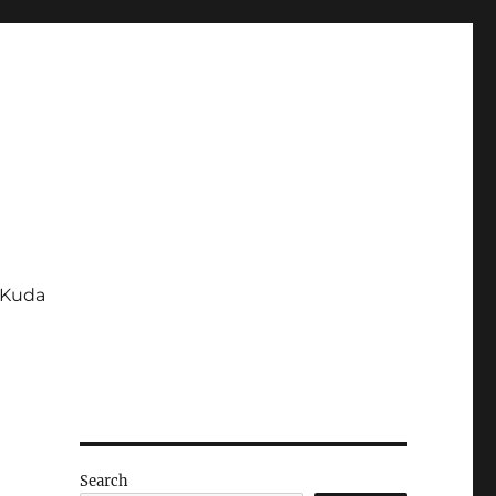
 Kuda
Search