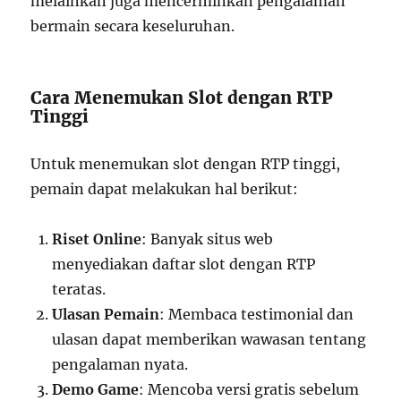
melainkan juga mencerminkan pengalaman
bermain secara keseluruhan.
Cara Menemukan Slot dengan RTP
Tinggi
Untuk menemukan slot dengan RTP tinggi,
pemain dapat melakukan hal berikut:
Riset Online
: Banyak situs web
menyediakan daftar slot dengan RTP
teratas.
Ulasan Pemain
: Membaca testimonial dan
ulasan dapat memberikan wawasan tentang
pengalaman nyata.
Demo Game
: Mencoba versi gratis sebelum