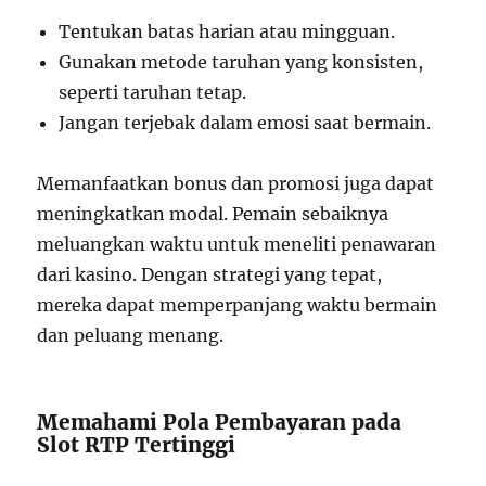
Tentukan batas harian atau mingguan.
Gunakan metode taruhan yang konsisten,
seperti taruhan tetap.
Jangan terjebak dalam emosi saat bermain.
Memanfaatkan bonus dan promosi juga dapat
meningkatkan modal. Pemain sebaiknya
meluangkan waktu untuk meneliti penawaran
dari kasino. Dengan strategi yang tepat,
mereka dapat memperpanjang waktu bermain
dan peluang menang.
Memahami Pola Pembayaran pada
Slot RTP Tertinggi