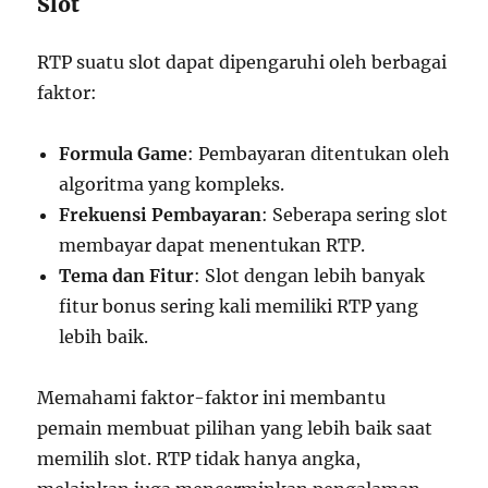
Slot
RTP suatu slot dapat dipengaruhi oleh berbagai
faktor:
Formula Game
: Pembayaran ditentukan oleh
algoritma yang kompleks.
Frekuensi Pembayaran
: Seberapa sering slot
membayar dapat menentukan RTP.
Tema dan Fitur
: Slot dengan lebih banyak
fitur bonus sering kali memiliki RTP yang
lebih baik.
Memahami faktor-faktor ini membantu
pemain membuat pilihan yang lebih baik saat
memilih slot. RTP tidak hanya angka,