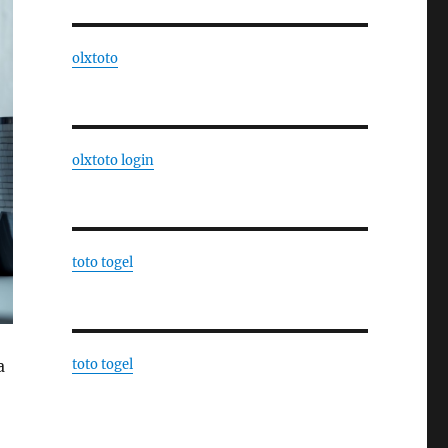
olxtoto
olxtoto login
toto togel
toto togel
a