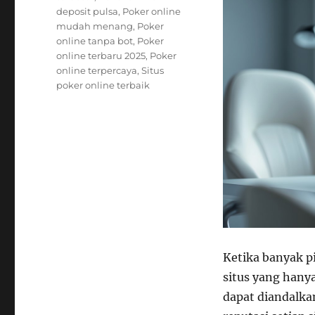
deposit pulsa
,
Poker online
mudah menang
,
Poker
online tanpa bot
,
Poker
online terbaru 2025
,
Poker
online terpercaya
,
Situs
poker online terbaik
Ketika banyak p
situs yang hany
dapat diandalka