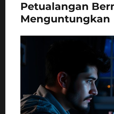
Petualangan Ber
Menguntungkan