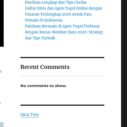
Panduan Lengkap dan Tips Cerdas
Daftar Situs dan Agen Togel Online dengan
Pasaran Terlengkap 2026 untuk Para
Pemain Di Indonesia
Panduan Bermain di Agen Togel Terbesar
dengan Bonus Member Baru 2026: Strategi
dan Tips Terbaik
Recent Comments
.
No comments to show.
s
Situs Toto