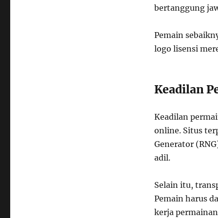
bertanggung ja
Pemain sebaikny
logo lisensi me
Keadilan P
Keadilan permai
online. Situs 
Generator (RNG)
adil.
Selain itu, tran
Pemain harus da
kerja permainan,