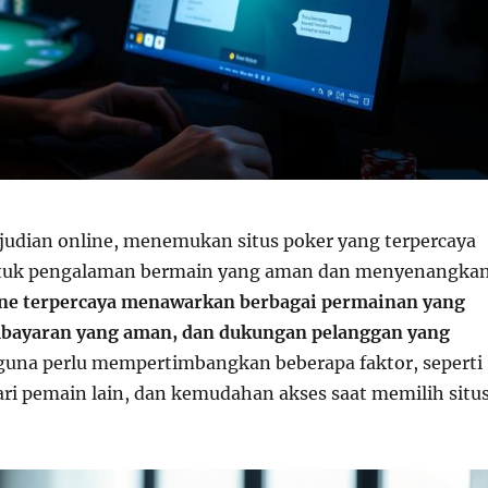
judian online, menemukan situs poker yang terpercaya
ntuk pengalaman bermain yang aman dan menyenangkan
ine terpercaya menawarkan berbagai permainan yang
embayaran yang aman, dan dukungan pelanggan yang
una perlu mempertimbangkan beberapa faktor, seperti
dari pemain lain, dan kemudahan akses saat memilih situ