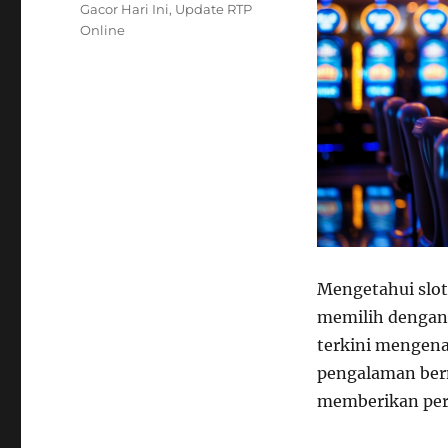
Gacor Hari Ini
,
Update RTP
Online
Mengetahui slo
memilih dengan 
terkini mengena
pengalaman berm
memberikan persp