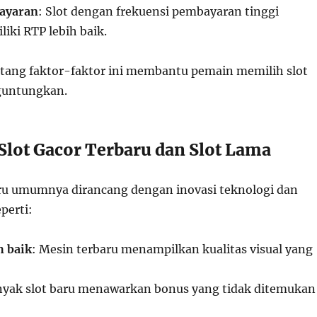
ayaran
: Slot dengan frekuensi pembayaran tinggi
iki RTP lebih baik.
ang faktor-faktor ini membantu pemain memilih slot
guntungkan.
Slot Gacor Terbaru dan Slot Lama
aru umumnya dirancang dengan inovasi teknologi dan
perti:
h baik
: Mesin terbaru menampilkan kualitas visual yang
nyak slot baru menawarkan bonus yang tidak ditemukan