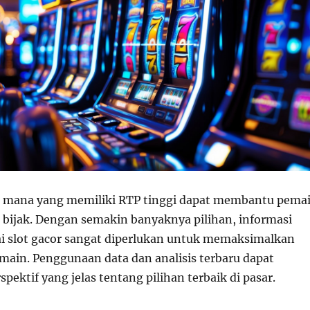
t mana yang memiliki RTP tinggi dapat membantu pema
bijak. Dengan semakin banyaknya pilihan, informasi
i slot gacor sangat diperlukan untuk memaksimalkan
ain. Penggunaan data dan analisis terbaru dapat
ektif yang jelas tentang pilihan terbaik di pasar.