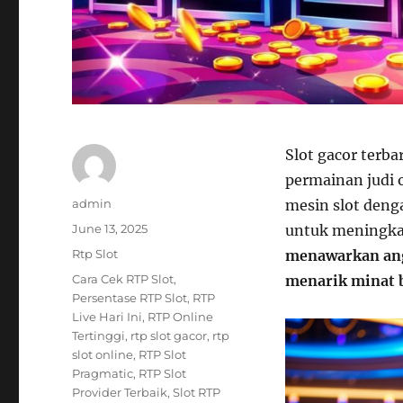
Slot gacor terb
permainan judi 
Author
admin
mesin slot deng
Posted
June 13, 2025
untuk meningka
on
Categories
Rtp Slot
menawarkan ang
Tags
Cara Cek RTP Slot
,
menarik minat 
Persentase RTP Slot
,
RTP
Live Hari Ini
,
RTP Online
Tertinggi
,
rtp slot gacor
,
rtp
slot online
,
RTP Slot
Pragmatic
,
RTP Slot
Provider Terbaik
,
Slot RTP