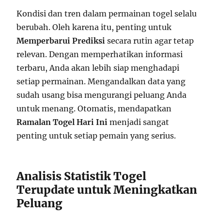
Kondisi dan tren dalam permainan togel selalu
berubah. Oleh karena itu, penting untuk
Memperbarui Prediksi
secara rutin agar tetap
relevan. Dengan memperhatikan informasi
terbaru, Anda akan lebih siap menghadapi
setiap permainan. Mengandalkan data yang
sudah usang bisa mengurangi peluang Anda
untuk menang. Otomatis, mendapatkan
Ramalan Togel Hari Ini
menjadi sangat
penting untuk setiap pemain yang serius.
Analisis Statistik Togel
Terupdate untuk Meningkatkan
Peluang