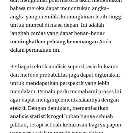
bahwa mereka dapat menentukan angka-
angka yang memiliki kemungkinan lebih tinggi
untuk muncul di masa depan. Ini adalah
langkah cerdas yang dapat benar-benar
meningkatkan peluang kemenangan
Anda
dalam permainan ini.
Berbagai teknik analisis seperti rasio keluaran
dan metode probabilitas juga dapat digunakan
untuk mendapatkan perspektif yang lebih
mendalam. Pemain perlu memahami proses ini
agar dapat mengimplementasikannya dengan
efektif. Dengan demikian, memanfaatkan
analisis statistik togel
bukan hanya sebuah
pilihan, tetapi sebuah keharusan bagi siapapun
yang serius dalam meraih sukses dalam