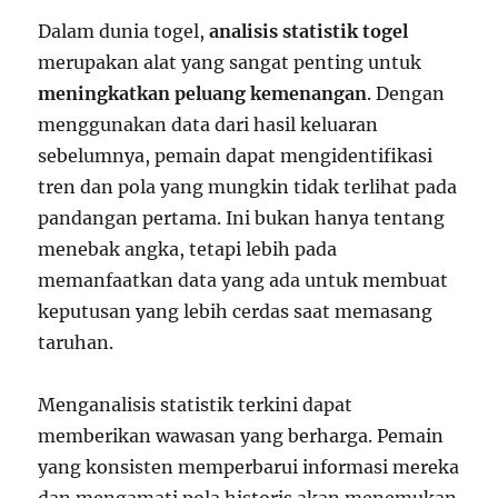
Dalam dunia togel,
analisis statistik togel
merupakan alat yang sangat penting untuk
meningkatkan peluang kemenangan
. Dengan
menggunakan data dari hasil keluaran
sebelumnya, pemain dapat mengidentifikasi
tren dan pola yang mungkin tidak terlihat pada
pandangan pertama. Ini bukan hanya tentang
menebak angka, tetapi lebih pada
memanfaatkan data yang ada untuk membuat
keputusan yang lebih cerdas saat memasang
taruhan.
Menganalisis statistik terkini dapat
memberikan wawasan yang berharga. Pemain
yang konsisten memperbarui informasi mereka
dan mengamati pola historis akan menemukan