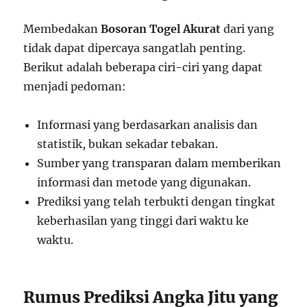
Membedakan
Bosoran Togel Akurat
dari yang
tidak dapat dipercaya sangatlah penting.
Berikut adalah beberapa ciri-ciri yang dapat
menjadi pedoman:
Informasi yang berdasarkan analisis dan
statistik, bukan sekadar tebakan.
Sumber yang transparan dalam memberikan
informasi dan metode yang digunakan.
Prediksi yang telah terbukti dengan tingkat
keberhasilan yang tinggi dari waktu ke
waktu.
Rumus Prediksi Angka Jitu yang