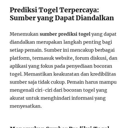
Prediksi Togel Terpercaya:
Sumber yang Dapat Diandalkan
Menemukan
sumber prediksi togel
yang dapat
diandalkan merupakan langkah penting bagi
setiap pemain. Sumber ini mencakup berbagai
platform, termasuk website, forum diskusi, dan
aplikasi yang fokus pada penyediaan bocoran
togel. Memastikan keakuratan dan kredibilitas
sumber saja tidak cukup. Pemain harus mampu
mengenali ciri-ciri dari bocoran togel yang
akurat untuk menghindari informasi yang
menyesatkan.