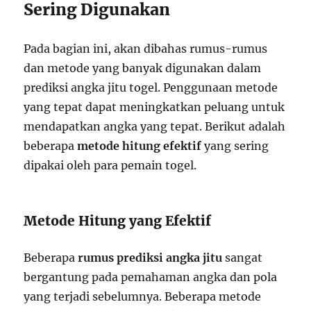
Sering Digunakan
Pada bagian ini, akan dibahas rumus-rumus
dan metode yang banyak digunakan dalam
prediksi angka jitu togel. Penggunaan metode
yang tepat dapat meningkatkan peluang untuk
mendapatkan angka yang tepat. Berikut adalah
beberapa
metode hitung efektif
yang sering
dipakai oleh para pemain togel.
Metode Hitung yang Efektif
Beberapa
rumus prediksi angka jitu
sangat
bergantung pada pemahaman angka dan pola
yang terjadi sebelumnya. Beberapa metode