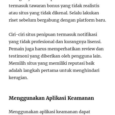
termasuk tawaran bonus yang tidak realistis
atau situs yang tidak dikenal. Selalu lakukan
riset sebelum bergabung dengan platform baru.
Ciri-ciri situs penipuan termasuk notifikasi
yang tidak profesional dan kurangnya lisensi.
Pemain juga harus memperhatikan review dan
testimoni yang diberikan oleh pengguna lain.
Memilih situs yang memiliki reputasi baik
adalah langkah pertama untuk menghindari
kerugian.
Menggunakan Aplikasi Keamanan
Menggunakan aplikasi keamanan dapat