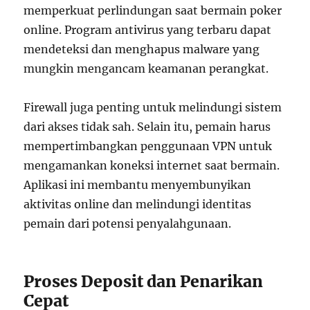
memperkuat perlindungan saat bermain poker
online. Program antivirus yang terbaru dapat
mendeteksi dan menghapus malware yang
mungkin mengancam keamanan perangkat.
Firewall juga penting untuk melindungi sistem
dari akses tidak sah. Selain itu, pemain harus
mempertimbangkan penggunaan VPN untuk
mengamankan koneksi internet saat bermain.
Aplikasi ini membantu menyembunyikan
aktivitas online dan melindungi identitas
pemain dari potensi penyalahgunaan.
Proses Deposit dan Penarikan
Cepat