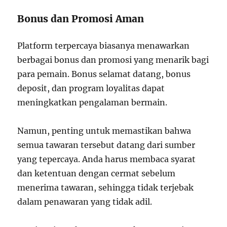
Bonus dan Promosi Aman
Platform terpercaya biasanya menawarkan
berbagai bonus dan promosi yang menarik bagi
para pemain. Bonus selamat datang, bonus
deposit, dan program loyalitas dapat
meningkatkan pengalaman bermain.
Namun, penting untuk memastikan bahwa
semua tawaran tersebut datang dari sumber
yang tepercaya. Anda harus membaca syarat
dan ketentuan dengan cermat sebelum
menerima tawaran, sehingga tidak terjebak
dalam penawaran yang tidak adil.