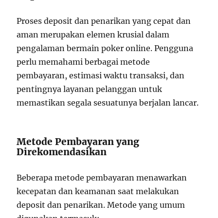
Proses deposit dan penarikan yang cepat dan
aman merupakan elemen krusial dalam
pengalaman bermain poker online. Pengguna
perlu memahami berbagai metode
pembayaran, estimasi waktu transaksi, dan
pentingnya layanan pelanggan untuk
memastikan segala sesuatunya berjalan lancar.
Metode Pembayaran yang
Direkomendasikan
Beberapa metode pembayaran menawarkan
kecepatan dan keamanan saat melakukan
deposit dan penarikan. Metode yang umum