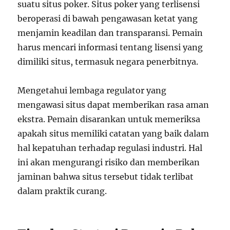
suatu situs poker. Situs poker yang terlisensi
beroperasi di bawah pengawasan ketat yang
menjamin keadilan dan transparansi. Pemain
harus mencari informasi tentang lisensi yang
dimiliki situs, termasuk negara penerbitnya.
Mengetahui lembaga regulator yang
mengawasi situs dapat memberikan rasa aman
ekstra. Pemain disarankan untuk memeriksa
apakah situs memiliki catatan yang baik dalam
hal kepatuhan terhadap regulasi industri. Hal
ini akan mengurangi risiko dan memberikan
jaminan bahwa situs tersebut tidak terlibat
dalam praktik curang.