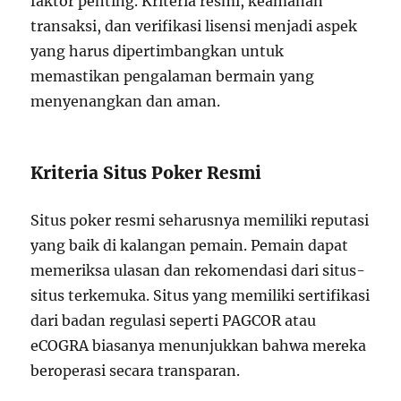
faktor penting. Kriteria resmi, keamanan
transaksi, dan verifikasi lisensi menjadi aspek
yang harus dipertimbangkan untuk
memastikan pengalaman bermain yang
menyenangkan dan aman.
Kriteria Situs Poker Resmi
Situs poker resmi seharusnya memiliki reputasi
yang baik di kalangan pemain. Pemain dapat
memeriksa ulasan dan rekomendasi dari situs-
situs terkemuka. Situs yang memiliki sertifikasi
dari badan regulasi seperti PAGCOR atau
eCOGRA biasanya menunjukkan bahwa mereka
beroperasi secara transparan.