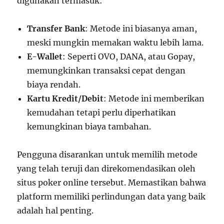
digunakan termasuk:
Transfer Bank
: Metode ini biasanya aman,
meski mungkin memakan waktu lebih lama.
E-Wallet
: Seperti OVO, DANA, atau Gopay,
memungkinkan transaksi cepat dengan
biaya rendah.
Kartu Kredit/Debit
: Metode ini memberikan
kemudahan tetapi perlu diperhatikan
kemungkinan biaya tambahan.
Pengguna disarankan untuk memilih metode
yang telah teruji dan direkomendasikan oleh
situs poker online tersebut. Memastikan bahwa
platform memiliki perlindungan data yang baik
adalah hal penting.