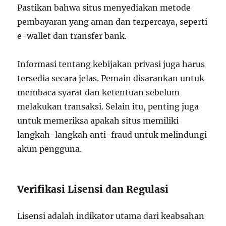
Pastikan bahwa situs menyediakan metode
pembayaran yang aman dan terpercaya, seperti
e-wallet dan transfer bank.
Informasi tentang kebijakan privasi juga harus
tersedia secara jelas. Pemain disarankan untuk
membaca syarat dan ketentuan sebelum
melakukan transaksi. Selain itu, penting juga
untuk memeriksa apakah situs memiliki
langkah-langkah anti-fraud untuk melindungi
akun pengguna.
Verifikasi Lisensi dan Regulasi
Lisensi adalah indikator utama dari keabsahan