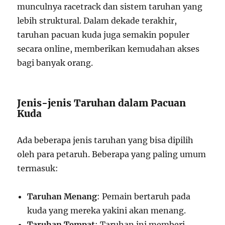
munculnya racetrack dan sistem taruhan yang
lebih struktural. Dalam dekade terakhir,
taruhan pacuan kuda juga semakin populer
secara online, memberikan kemudahan akses
bagi banyak orang.
Jenis-jenis Taruhan dalam Pacuan
Kuda
Ada beberapa jenis taruhan yang bisa dipilih
oleh para petaruh. Beberapa yang paling umum
termasuk:
Taruhan Menang
: Pemain bertaruh pada
kuda yang mereka yakini akan menang.
Taruhan Tempat
: Taruhan ini memberi