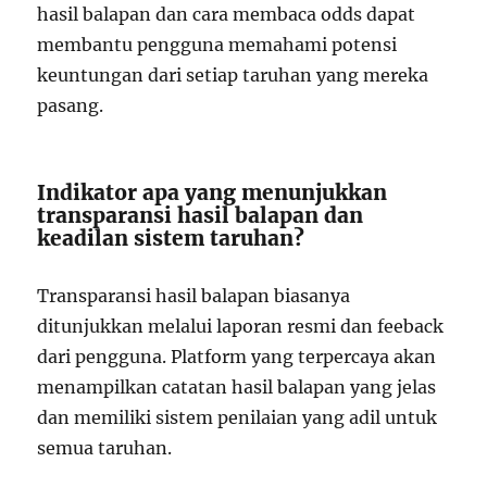
hasil balapan dan cara membaca odds dapat
membantu pengguna memahami potensi
keuntungan dari setiap taruhan yang mereka
pasang.
Indikator apa yang menunjukkan
transparansi hasil balapan dan
keadilan sistem taruhan?
Transparansi hasil balapan biasanya
ditunjukkan melalui laporan resmi dan feeback
dari pengguna. Platform yang terpercaya akan
menampilkan catatan hasil balapan yang jelas
dan memiliki sistem penilaian yang adil untuk
semua taruhan.