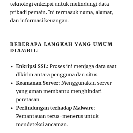
teknologi enkripsi untuk melindungi data
pribadi pemain. Ini termasuk nama, alamat,
dan informasi keuangan.
BEBERAPA LANGKAH YANG UMUM
DIAMBIL:
Enkripsi SSL
: Proses ini menjaga data saat
dikirim antara pengguna dan situs.
Keamanan Server
: Menggunakan server
yang aman membantu menghindari
peretasan.
Perlindungan terhadap Malware
:
Pemantauan terus-menerus untuk
mendeteksi ancaman.