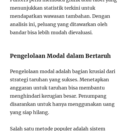
menunjukkan statistik terkini untuk
mendapatkan wawasan tambahan. Dengan
analisis ini, peluang yang ditawarkan oleh
bandar bisa lebih mudah dievaluasi.
Pengelolaan Modal dalam Bertaruh
Pengelolaan modal adalah bagian krusial dari
strategi taruhan yang sukses. Menetapkan
anggaran untuk taruhan bisa membantu
menghindari kerugian besar. Penumpang
disarankan untuk hanya menggunakan uang
yang siap hilang.
Salah satu metode populer adalah sistem