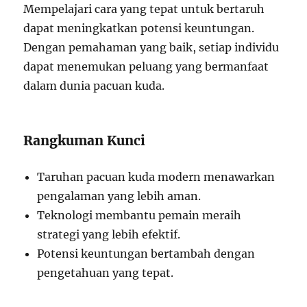
Mempelajari cara yang tepat untuk bertaruh
dapat meningkatkan potensi keuntungan.
Dengan pemahaman yang baik, setiap individu
dapat menemukan peluang yang bermanfaat
dalam dunia pacuan kuda.
Rangkuman Kunci
Taruhan pacuan kuda modern menawarkan
pengalaman yang lebih aman.
Teknologi membantu pemain meraih
strategi yang lebih efektif.
Potensi keuntungan bertambah dengan
pengetahuan yang tepat.