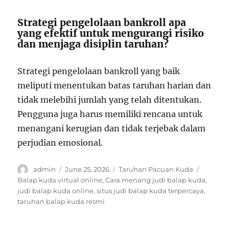
Strategi pengelolaan bankroll apa
yang efektif untuk mengurangi risiko
dan menjaga disiplin taruhan?
Strategi pengelolaan bankroll yang baik
meliputi menentukan batas taruhan harian dan
tidak melebihi jumlah yang telah ditentukan.
Pengguna juga harus memiliki rencana untuk
menangani kerugian dan tidak terjebak dalam
perjudian emosional.
Author
Posted
Categories
Tags
admin
June 25, 2026
Taruhan Pacuan Kuda
on
Balap kuda virtual online
,
Cara menang judi balap kuda
,
judi balap kuda online
,
situs judi balap kuda terpercaya
,
taruhan balap kuda resmi