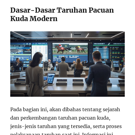
Dasar-Dasar Taruhan Pacuan
Kuda Modern
Pada bagian ini, akan dibahas tentang sejarah
dan perkembangan taruhan pacuan kuda,
jenis-jenis taruhan yang tersedia, serta proses
pelaksanaan taruhan saat ini. Informasi ini