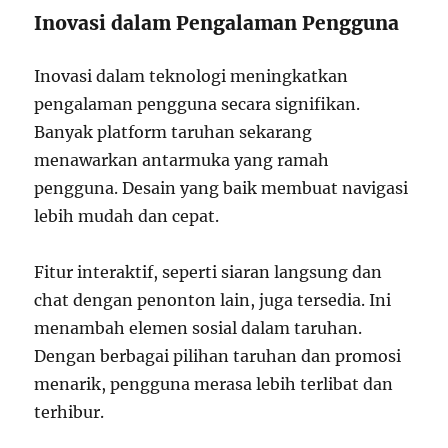
Inovasi dalam Pengalaman Pengguna
Inovasi dalam teknologi meningkatkan
pengalaman pengguna secara signifikan.
Banyak platform taruhan sekarang
menawarkan antarmuka yang ramah
pengguna. Desain yang baik membuat navigasi
lebih mudah dan cepat.
Fitur interaktif, seperti siaran langsung dan
chat dengan penonton lain, juga tersedia. Ini
menambah elemen sosial dalam taruhan.
Dengan berbagai pilihan taruhan dan promosi
menarik, pengguna merasa lebih terlibat dan
terhibur.