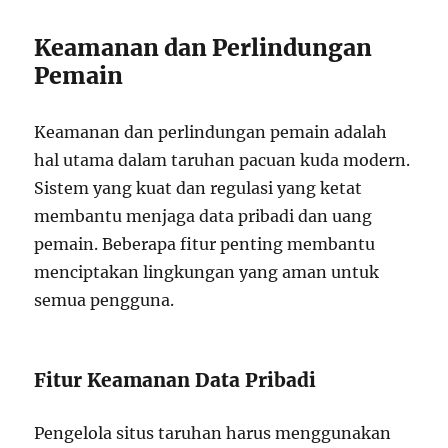
Keamanan dan Perlindungan
Pemain
Keamanan dan perlindungan pemain adalah
hal utama dalam taruhan pacuan kuda modern.
Sistem yang kuat dan regulasi yang ketat
membantu menjaga data pribadi dan uang
pemain. Beberapa fitur penting membantu
menciptakan lingkungan yang aman untuk
semua pengguna.
Fitur Keamanan Data Pribadi
Pengelola situs taruhan harus menggunakan