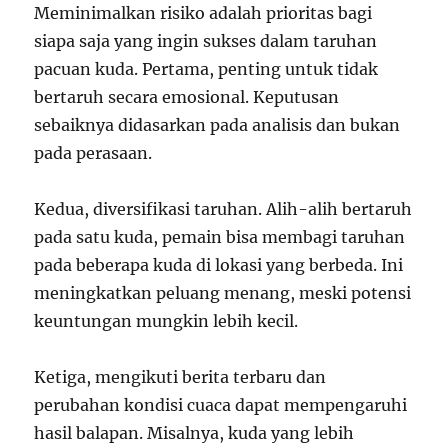
Meminimalkan risiko adalah prioritas bagi
siapa saja yang ingin sukses dalam taruhan
pacuan kuda. Pertama, penting untuk tidak
bertaruh secara emosional. Keputusan
sebaiknya didasarkan pada analisis dan bukan
pada perasaan.
Kedua, diversifikasi taruhan. Alih-alih bertaruh
pada satu kuda, pemain bisa membagi taruhan
pada beberapa kuda di lokasi yang berbeda. Ini
meningkatkan peluang menang, meski potensi
keuntungan mungkin lebih kecil.
Ketiga, mengikuti berita terbaru dan
perubahan kondisi cuaca dapat mempengaruhi
hasil balapan. Misalnya, kuda yang lebih