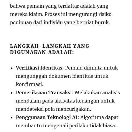
bahwa pemain yang terdaftar adalah yang
mereka klaim. Proses ini mengurangi risiko
penipuan dari individu yang berniat buruk.
LANGKAH-LANGKAH YANG
DIGUNAKAN ADALAH:
Verifikasi Identitas
: Pemain diminta untuk
mengunggah dokumen identitas untuk
konfirmasi.
Pemeriksaan Transaksi
: Melakukan analisis
mendalam pada aktivitas keuangan untuk
mendeteksi pola mencurigakan.
Penggunaan Teknologi AI
: Algoritma dapat
membantu mengenali perilaku tidak biasa.