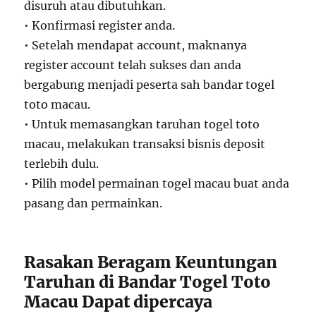
disuruh atau dibutuhkan.
• Konfirmasi register anda.
• Setelah mendapat account, maknanya
register account telah sukses dan anda
bergabung menjadi peserta sah bandar togel
toto macau.
• Untuk memasangkan taruhan togel toto
macau, melakukan transaksi bisnis deposit
terlebih dulu.
• Pilih model permainan togel macau buat anda
pasang dan permainkan.
Rasakan Beragam Keuntungan
Taruhan di Bandar Togel Toto
Macau Dapat dipercaya