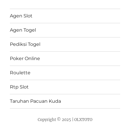
Agen Slot
Agen Togel
Pediksi Togel
Poker Online
Roulette
Rtp Slot
Taruhan Pacuan Kuda
Copyright © 2025 |
OLXTOTO