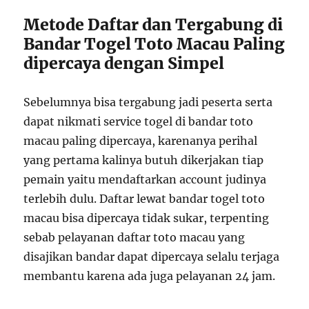
Metode Daftar dan Tergabung di
Bandar Togel Toto Macau Paling
dipercaya dengan Simpel
Sebelumnya bisa tergabung jadi peserta serta
dapat nikmati service togel di bandar toto
macau paling dipercaya, karenanya perihal
yang pertama kalinya butuh dikerjakan tiap
pemain yaitu mendaftarkan account judinya
terlebih dulu. Daftar lewat bandar togel toto
macau bisa dipercaya tidak sukar, terpenting
sebab pelayanan daftar toto macau yang
disajikan bandar dapat dipercaya selalu terjaga
membantu karena ada juga pelayanan 24 jam.