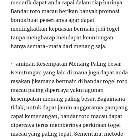
menarik dapat anda capai dalam tiap harinya.
Bandar toto macau berikan banyak promosi
bonus buat pesertanya agar dapat
meningkatkan kepuasan bermain judi togel
tanpa mengharap mendapat keuntungan
hanya semata-mata dari menang saja.
• Jaminan Kesempatan Menang Paling besar
Keuntungan yang lain di mana juga dapat anda
rasakan jikamana bermain di bandar togel toto
macau paling dipercaya yakni agunan
kesempatan menang paling besar. Bagaimana
tidak, untuk dapat jamin anggotanya gampang
capai kemenangan, bandar toto macau dapat
dipercaya terus memberinya perkiraan togel
macau yang paling tepat. Sementara, metode