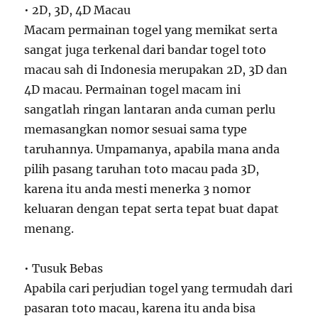
• 2D, 3D, 4D Macau
Macam permainan togel yang memikat serta
sangat juga terkenal dari bandar togel toto
macau sah di Indonesia merupakan 2D, 3D dan
4D macau. Permainan togel macam ini
sangatlah ringan lantaran anda cuman perlu
memasangkan nomor sesuai sama type
taruhannya. Umpamanya, apabila mana anda
pilih pasang taruhan toto macau pada 3D,
karena itu anda mesti menerka 3 nomor
keluaran dengan tepat serta tepat buat dapat
menang.
• Tusuk Bebas
Apabila cari perjudian togel yang termudah dari
pasaran toto macau, karena itu anda bisa