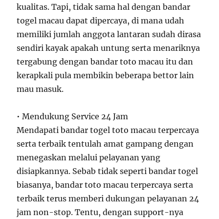
kualitas. Tapi, tidak sama hal dengan bandar
togel macau dapat dipercaya, di mana udah
memiliki jumlah anggota lantaran sudah dirasa
sendiri kayak apakah untung serta menariknya
tergabung dengan bandar toto macau itu dan
kerapkali pula membikin beberapa bettor lain
mau masuk.
• Mendukung Service 24 Jam
Mendapati bandar togel toto macau terpercaya
serta terbaik tentulah amat gampang dengan
menegaskan melalui pelayanan yang
disiapkannya. Sebab tidak seperti bandar togel
biasanya, bandar toto macau terpercaya serta
terbaik terus memberi dukungan pelayanan 24
jam non-stop. Tentu, dengan support-nya