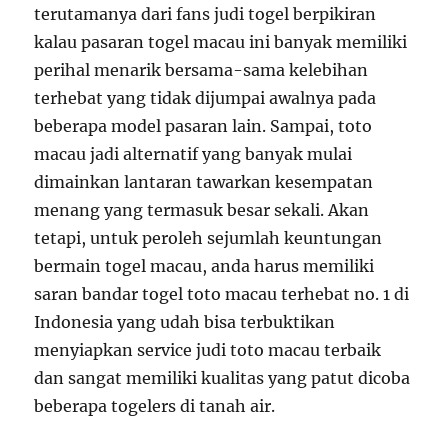
terutamanya dari fans judi togel berpikiran
kalau pasaran togel macau ini banyak memiliki
perihal menarik bersama-sama kelebihan
terhebat yang tidak dijumpai awalnya pada
beberapa model pasaran lain. Sampai, toto
macau jadi alternatif yang banyak mulai
dimainkan lantaran tawarkan kesempatan
menang yang termasuk besar sekali. Akan
tetapi, untuk peroleh sejumlah keuntungan
bermain togel macau, anda harus memiliki
saran bandar togel toto macau terhebat no. 1 di
Indonesia yang udah bisa terbuktikan
menyiapkan service judi toto macau terbaik
dan sangat memiliki kualitas yang patut dicoba
beberapa togelers di tanah air.