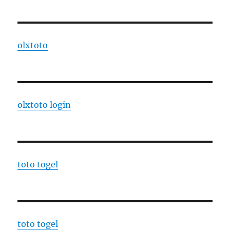
olxtoto
olxtoto login
toto togel
toto togel