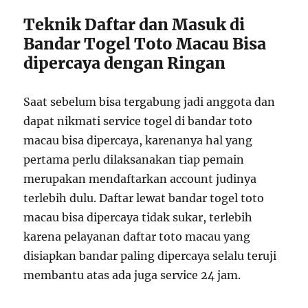
Teknik Daftar dan Masuk di
Bandar Togel Toto Macau Bisa
dipercaya dengan Ringan
Saat sebelum bisa tergabung jadi anggota dan
dapat nikmati service togel di bandar toto
macau bisa dipercaya, karenanya hal yang
pertama perlu dilaksanakan tiap pemain
merupakan mendaftarkan account judinya
terlebih dulu. Daftar lewat bandar togel toto
macau bisa dipercaya tidak sukar, terlebih
karena pelayanan daftar toto macau yang
disiapkan bandar paling dipercaya selalu teruji
membantu atas ada juga service 24 jam.