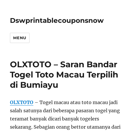
Dswprintablecouponsnow
MENU
OLXTOTO – Saran Bandar
Togel Toto Macau Terpilih
di Bumiayu
OLXTOTO
– Togel macau atau toto macau jadi
salah satunya dari beberapa pasaran togel yang
teramat banyak dicari banyak togelers
sekarang. Sebagian orang bettor utamanya dari