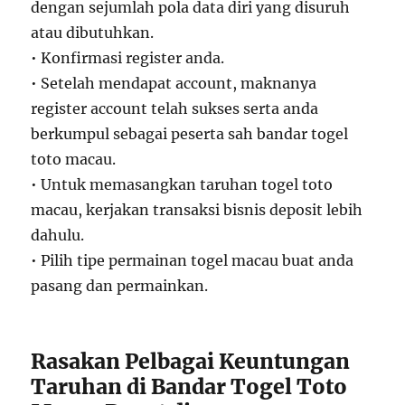
dengan sejumlah pola data diri yang disuruh
atau dibutuhkan.
• Konfirmasi register anda.
• Setelah mendapat account, maknanya
register account telah sukses serta anda
berkumpul sebagai peserta sah bandar togel
toto macau.
• Untuk memasangkan taruhan togel toto
macau, kerjakan transaksi bisnis deposit lebih
dahulu.
• Pilih tipe permainan togel macau buat anda
pasang dan permainkan.
Rasakan Pelbagai Keuntungan
Taruhan di Bandar Togel Toto