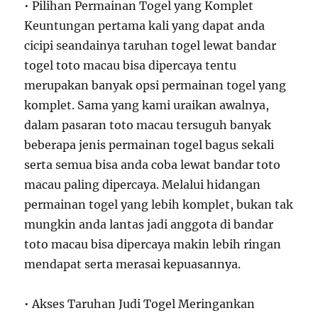
• Pilihan Permainan Togel yang Komplet
Keuntungan pertama kali yang dapat anda
cicipi seandainya taruhan togel lewat bandar
togel toto macau bisa dipercaya tentu
merupakan banyak opsi permainan togel yang
komplet. Sama yang kami uraikan awalnya,
dalam pasaran toto macau tersuguh banyak
beberapa jenis permainan togel bagus sekali
serta semua bisa anda coba lewat bandar toto
macau paling dipercaya. Melalui hidangan
permainan togel yang lebih komplet, bukan tak
mungkin anda lantas jadi anggota di bandar
toto macau bisa dipercaya makin lebih ringan
mendapat serta merasai kepuasannya.
• Akses Taruhan Judi Togel Meringankan