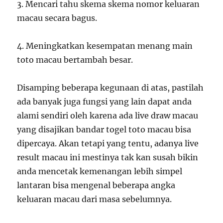
3. Mencari tahu skema skema nomor keluaran
macau secara bagus.
4. Meningkatkan kesempatan menang main
toto macau bertambah besar.
Disamping beberapa kegunaan di atas, pastilah
ada banyak juga fungsi yang lain dapat anda
alami sendiri oleh karena ada live draw macau
yang disajikan bandar togel toto macau bisa
dipercaya. Akan tetapi yang tentu, adanya live
result macau ini mestinya tak kan susah bikin
anda mencetak kemenangan lebih simpel
lantaran bisa mengenal beberapa angka
keluaran macau dari masa sebelumnya.