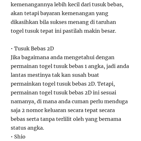
kemenangannya lebih kecil dari tusuk bebas,
akan tetapi bayaran kemenangan yang
dikasihkan bila sukses menang di taruhan
togel tusuk tepat ini pastilah makin besar.
• Tusuk Bebas 2D
Jika bagaimana anda mengetahui dengan
permainan togel tusuk bebas 1 angka, jadi anda
lantas mestinya tak kan susah buat
permainkan togel tusuk bebas 2D. Tetapi,
permainan togel tusuk bebas 2D ini sesuai
namanya, di mana anda cuman perlu menduga
saja 2 nomor keluaran secara tepat secara
bebas serta tanpa terlilit oleh yang bernama
status angka.
• Shio