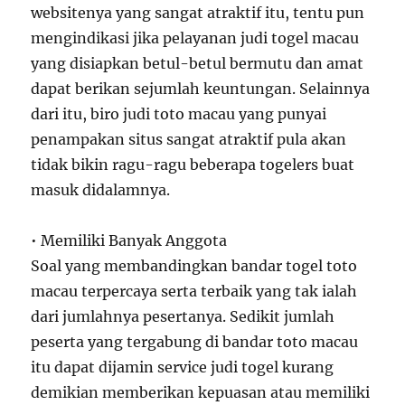
websitenya yang sangat atraktif itu, tentu pun
mengindikasi jika pelayanan judi togel macau
yang disiapkan betul-betul bermutu dan amat
dapat berikan sejumlah keuntungan. Selainnya
dari itu, biro judi toto macau yang punyai
penampakan situs sangat atraktif pula akan
tidak bikin ragu-ragu beberapa togelers buat
masuk didalamnya.
• Memiliki Banyak Anggota
Soal yang membandingkan bandar togel toto
macau terpercaya serta terbaik yang tak ialah
dari jumlahnya pesertanya. Sedikit jumlah
peserta yang tergabung di bandar toto macau
itu dapat dijamin service judi togel kurang
demikian memberikan kepuasan atau memiliki