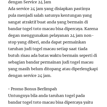
dengan Service 24 Jam
Ada service 24 jam yang disiapkan pastinya
pula menjadi salah satunya kentungan yang
sangat atraktif buat anda yang bermain di
bandar togel toto macau bisa dipercaya. Karena
degan menggunakan pelayanan 24 jam non-
stop yang diberi, anda dapat permainkan
taruhan judi togel macau setiap saat tiada
butuh risau ada batas waktu bermain seperti di
sebagian bandar permainan judi togel macau
yang masih belum ditopang atau diperlengkapi
dengan service 24 jam.
• Promo Bonus Berlimpah
Untungnya bila anda taruhan togel pada
bandar togel toto macau bisa dipercaya yaitu