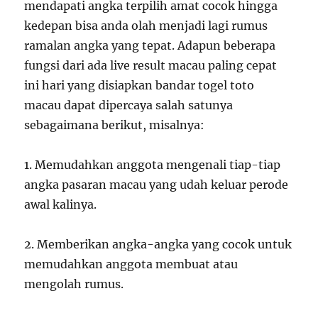
mendapati angka terpilih amat cocok hingga
kedepan bisa anda olah menjadi lagi rumus
ramalan angka yang tepat. Adapun beberapa
fungsi dari ada live result macau paling cepat
ini hari yang disiapkan bandar togel toto
macau dapat dipercaya salah satunya
sebagaimana berikut, misalnya:
1. Memudahkan anggota mengenali tiap-tiap
angka pasaran macau yang udah keluar perode
awal kalinya.
2. Memberikan angka-angka yang cocok untuk
memudahkan anggota membuat atau
mengolah rumus.