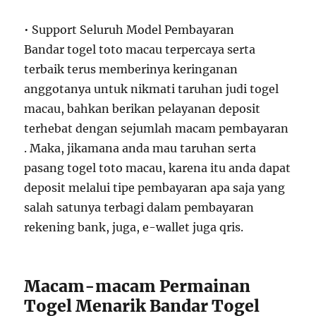
• Support Seluruh Model Pembayaran
Bandar togel toto macau terpercaya serta
terbaik terus memberinya keringanan
anggotanya untuk nikmati taruhan judi togel
macau, bahkan berikan pelayanan deposit
terhebat dengan sejumlah macam pembayaran
. Maka, jikamana anda mau taruhan serta
pasang togel toto macau, karena itu anda dapat
deposit melalui tipe pembayaran apa saja yang
salah satunya terbagi dalam pembayaran
rekening bank, juga, e-wallet juga qris.
Macam-macam Permainan
Togel Menarik Bandar Togel