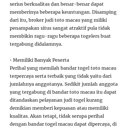
serius berkualitas dan benar-benar dapat
memberinya beberapa keuntungan. Disamping
dari itu, broker judi toto macau yang miliki
penampakan situs sangat atraktif pula tidak
membikin ragu-ragu beberapa togelers buat
tergabung didalamnya.
• Memiliki Banyak Peserta
Perihal yang memilah bandar togel toto macau
terpercaya serta terbaik yang tidak yaitu dari
jumlahnya anggotanya. Sedikit jumlah anggota
yang tergabung di bandar toto macau itu dapat
ditandaskan pelayanan judi togel kurang
demikian memberi kepuasan atau memiliki
kualitas. Akan tetapi, tidak serupa perihal
dengan bandar togel macau dapat dipercaya, di