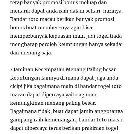
tetap banyak promosi bonus meluap dan
menarik dapat anda raih dalam sehari-harinya.
Bandar toto macau berikan banyak promosi
bonus buat member-nya agar bisa
memperbanyak kepuasan main judi togel tiada
mengharap peroleh keuntungan hanya sekadar
dari menang saja.
• Jaminan Kesempatan Menang Paling besar
Keuntungan lainnya di mana dapat juga anda
cicipi jika bagaimana main di bandar togel toto
macau dapat dipercaya yaitu agunan
kemungkinan menang paling besar.
Bagaimana tidak, buat dapat jamin anggotanya
gampang raih kemenangan, bandar toto macau
dapat dipercaya terus berikan prakiraan togel