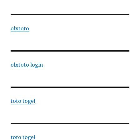
olxtoto
olxtoto login
toto togel
toto togel