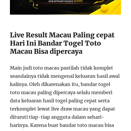
Live Result Macau Paling cepat
Hari Ini Bandar Togel Toto
Macau Bisa dipercaya
Main judi toto macau pastilah tidak komplet
seandainya tidak mengenal keluaran hasil awal
kalinya. Oleh dikarenakan itu, bandar togel
toto macau paling dipercaya selalu memberi
data keluaran hasil togel paling cepat serta
terkomplet lewat live draw macau yang dapat
dituruti tiap-tiap anggota dalam sehari-
harinya. Karena buat bandar toto macau bisa