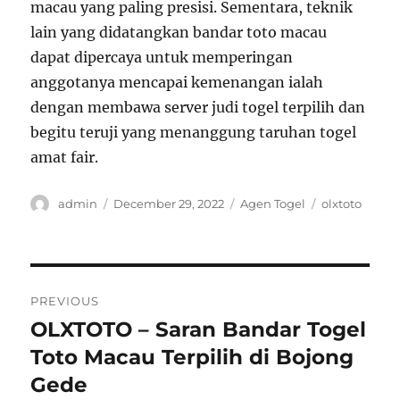
macau yang paling presisi. Sementara, teknik
lain yang didatangkan bandar toto macau
dapat dipercaya untuk memperingan
anggotanya mencapai kemenangan ialah
dengan membawa server judi togel terpilih dan
begitu teruji yang menanggung taruhan togel
amat fair.
Author
Posted
Categories
Tags
admin
December 29, 2022
Agen Togel
olxtoto
on
Post
PREVIOUS
navigation
OLXTOTO – Saran Bandar Togel
Previous
post:
Toto Macau Terpilih di Bojong
Gede