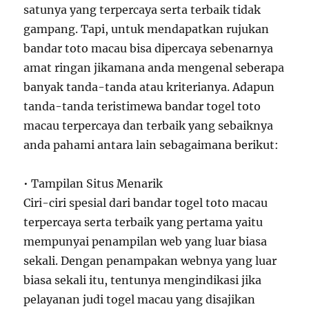
satunya yang terpercaya serta terbaik tidak
gampang. Tapi, untuk mendapatkan rujukan
bandar toto macau bisa dipercaya sebenarnya
amat ringan jikamana anda mengenal seberapa
banyak tanda-tanda atau kriterianya. Adapun
tanda-tanda teristimewa bandar togel toto
macau terpercaya dan terbaik yang sebaiknya
anda pahami antara lain sebagaimana berikut:
• Tampilan Situs Menarik
Ciri-ciri spesial dari bandar togel toto macau
terpercaya serta terbaik yang pertama yaitu
mempunyai penampilan web yang luar biasa
sekali. Dengan penampakan webnya yang luar
biasa sekali itu, tentunya mengindikasi jika
pelayanan judi togel macau yang disajikan