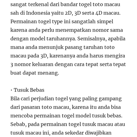
sangat terkenal dari bandar togel toto macau
sah di Indonesia yaitu 2D, 3D serta 4D macau.
Permainan togel type ini sangatlah simpel
karena anda perlu menempatkan nomor sama
dengan model taruhannya. Semisalnya, apabila
mana anda menunjuk pasang taruhan toto
macau pada 3D, karenanya anda harus mengira
3 nomor keluaran dengan cara tepat serta tepat
buat dapat menang.
• Tusuk Bebas
Bila cari perjudian togel yang paling gampang
dari pasaran toto macau, karena itu anda bisa
mencoba permainan togel model tusuk bebas.
Sebab, pada permainan togel tusuk macau atau
tusuk macau ini, anda sekedar diwajibkan