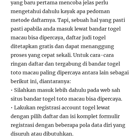
yang baru pertama mencoba jelas perlu
mengetahui dahulu kayak apa pedoman
metode daftarnya. Tapi, sebuah hal yang pasti
pasti apabila anda masuk lewat bandar togel
macau bisa dipercaya, daftar judi togel
ditetapkan gratis dan dapat menanggung
proses yang cepat sekali. Untuk cara-cara
ringan daftar dan tergabung di bandar togel
toto macau paling dipercaya antara lain sebagai
berikut ini, diantaranya:
• Silahkan masuk lebih dahulu pada web sah
situs bandar togel toto macau bisa dipercaya.
• Lakukan registrasi account togel lewat
dengan pilih daftar dan isi komplet formulir
registrasi dengan beberapa pola data diri yang
disuruh atau dibutuhkan.