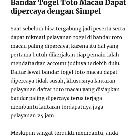
Bandar Togel Toto Macau Dapat
dipercaya dengan Simpel
Saat sebelum bisa tergabung jadi peserta serta
dapat nikmati pelayanan togel di bandar toto
macau paling dipercaya, karena itu hal yang
pertama butuh dikerjakan tiap pemain ialah
mendaftarkan account judinya terlebih dulu.
Daftar lewat bandar togel toto macau dapat
dipercaya tidak susah, khususnya lantaran
pelayanan daftar toto macau yang disiapkan
bandar paling dipercaya terus terjaga
membantu lantaran terdapatnya juga
pelayanan 24 jam.
Meskipun sangat terbukti membantu, anda