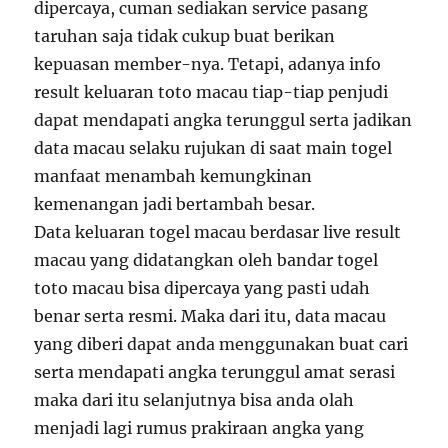
dipercaya, cuman sediakan service pasang
taruhan saja tidak cukup buat berikan
kepuasan member-nya. Tetapi, adanya info
result keluaran toto macau tiap-tiap penjudi
dapat mendapati angka terunggul serta jadikan
data macau selaku rujukan di saat main togel
manfaat menambah kemungkinan
kemenangan jadi bertambah besar.
Data keluaran togel macau berdasar live result
macau yang didatangkan oleh bandar togel
toto macau bisa dipercaya yang pasti udah
benar serta resmi. Maka dari itu, data macau
yang diberi dapat anda menggunakan buat cari
serta mendapati angka terunggul amat serasi
maka dari itu selanjutnya bisa anda olah
menjadi lagi rumus prakiraan angka yang