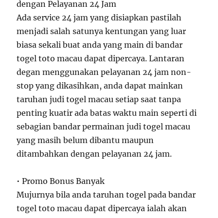
dengan Pelayanan 24 Jam
Ada service 24 jam yang disiapkan pastilah
menjadi salah satunya kentungan yang luar
biasa sekali buat anda yang main di bandar
togel toto macau dapat dipercaya. Lantaran
degan menggunakan pelayanan 24 jam non-
stop yang dikasihkan, anda dapat mainkan
taruhan judi togel macau setiap saat tanpa
penting kuatir ada batas waktu main seperti di
sebagian bandar permainan judi togel macau
yang masih belum dibantu maupun
ditambahkan dengan pelayanan 24 jam.
• Promo Bonus Banyak
Mujurnya bila anda taruhan togel pada bandar
togel toto macau dapat dipercaya ialah akan