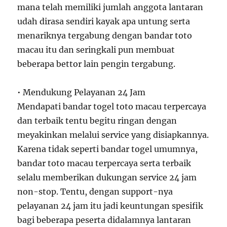
mana telah memiliki jumlah anggota lantaran
udah dirasa sendiri kayak apa untung serta
menariknya tergabung dengan bandar toto
macau itu dan seringkali pun membuat
beberapa bettor lain pengin tergabung.
• Mendukung Pelayanan 24 Jam
Mendapati bandar togel toto macau terpercaya
dan terbaik tentu begitu ringan dengan
meyakinkan melalui service yang disiapkannya.
Karena tidak seperti bandar togel umumnya,
bandar toto macau terpercaya serta terbaik
selalu memberikan dukungan service 24 jam
non-stop. Tentu, dengan support-nya
pelayanan 24 jam itu jadi keuntungan spesifik
bagi beberapa peserta didalamnya lantaran