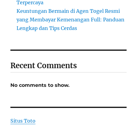
Terpercaya
Keuntungan Bermain di Agen Togel Resmi
yang Membayar Kemenangan Full: Panduan
Lengkap dan Tips Cerdas
Recent Comments
No comments to show.
Situs Toto