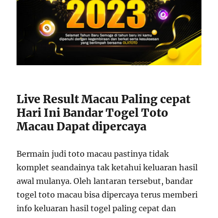
Live Result Macau Paling cepat
Hari Ini Bandar Togel Toto
Macau Dapat dipercaya
Bermain judi toto macau pastinya tidak
komplet seandainya tak ketahui keluaran hasil
awal mulanya. Oleh lantaran tersebut, bandar
togel toto macau bisa dipercaya terus memberi
info keluaran hasil togel paling cepat dan