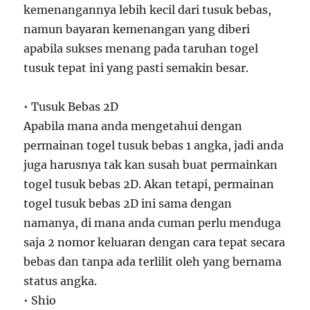
kemenangannya lebih kecil dari tusuk bebas,
namun bayaran kemenangan yang diberi
apabila sukses menang pada taruhan togel
tusuk tepat ini yang pasti semakin besar.
• Tusuk Bebas 2D
Apabila mana anda mengetahui dengan
permainan togel tusuk bebas 1 angka, jadi anda
juga harusnya tak kan susah buat permainkan
togel tusuk bebas 2D. Akan tetapi, permainan
togel tusuk bebas 2D ini sama dengan
namanya, di mana anda cuman perlu menduga
saja 2 nomor keluaran dengan cara tepat secara
bebas dan tanpa ada terlilit oleh yang bernama
status angka.
• Shio