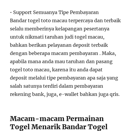
• Support Semuanya Tipe Pembayaran
Bandar togel toto macau terpercaya dan terbaik
selalu memberinya kelapangan pesertanya
untuk nikmati taruhan judi togel macau,
bahkan berikan pelayanan deposit terbaik
dengan beberapa macam pembayaran . Maka,
apabila mana anda mau taruhan dan pasang
togel toto macau, karena itu anda dapat
deposit melalui tipe pembayaran apa saja yang
salah satunya terdiri dalam pembayaran
rekening bank, juga, e-wallet bahkan juga qris.
Macam-macam Permainan
Togel Menarik Bandar Togel