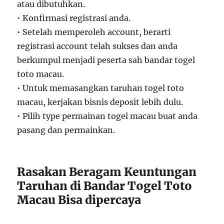
atau dibutuhkan.
• Konfirmasi registrasi anda.
• Setelah memperoleh account, berarti
registrasi account telah sukses dan anda
berkumpul menjadi peserta sah bandar togel
toto macau.
• Untuk memasangkan taruhan togel toto
macau, kerjakan bisnis deposit lebih dulu.
• Pilih type permainan togel macau buat anda
pasang dan permainkan.
Rasakan Beragam Keuntungan
Taruhan di Bandar Togel Toto
Macau Bisa dipercaya