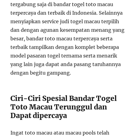
tergabung saja di bandar togel toto macau
terpercaya dan terbaik di Indonesia. Selainnya
menyiapkan service judi togel macau terpilih
dan dengan agunan kesempatan menang yang
besar, bandar toto macau terpercaya serta
terbaik tampilkan dengan komplet beberapa
model pasaran togel ternama serta menarik
yang lain juga dapat anda pasang taruhannya
dengan begitu gampang.
Ciri-Ciri Spesial Bandar Togel
Toto Macau Terunggul dan
Dapat dipercaya
Ingat toto macau atau macau pools telah