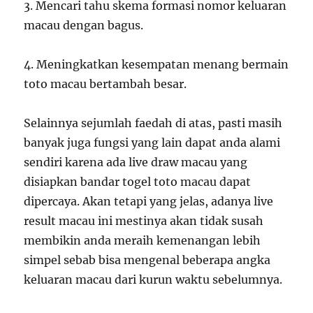
3. Mencari tahu skema formasi nomor keluaran
macau dengan bagus.
4. Meningkatkan kesempatan menang bermain
toto macau bertambah besar.
Selainnya sejumlah faedah di atas, pasti masih
banyak juga fungsi yang lain dapat anda alami
sendiri karena ada live draw macau yang
disiapkan bandar togel toto macau dapat
dipercaya. Akan tetapi yang jelas, adanya live
result macau ini mestinya akan tidak susah
membikin anda meraih kemenangan lebih
simpel sebab bisa mengenal beberapa angka
keluaran macau dari kurun waktu sebelumnya.