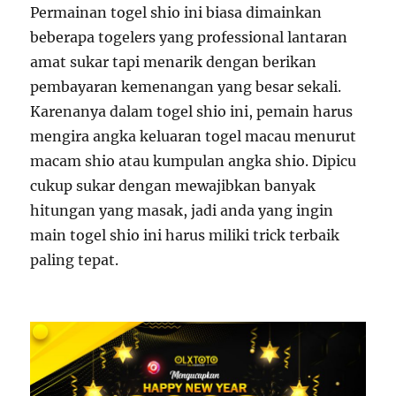
Permainan togel shio ini biasa dimainkan
beberapa togelers yang professional lantaran
amat sukar tapi menarik dengan berikan
pembayaran kemenangan yang besar sekali.
Karenanya dalam togel shio ini, pemain harus
mengira angka keluaran togel macau menurut
macam shio atau kumpulan angka shio. Dipicu
cukup sukar dengan mewajibkan banyak
hitungan yang masak, jadi anda yang ingin
main togel shio ini harus miliki trick terbaik
paling tepat.