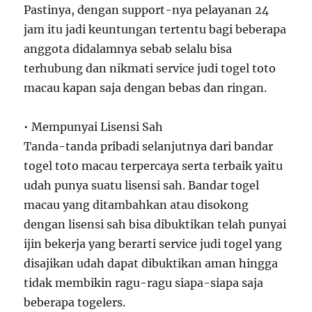
Pastinya, dengan support-nya pelayanan 24
jam itu jadi keuntungan tertentu bagi beberapa
anggota didalamnya sebab selalu bisa
terhubung dan nikmati service judi togel toto
macau kapan saja dengan bebas dan ringan.
• Mempunyai Lisensi Sah
Tanda-tanda pribadi selanjutnya dari bandar
togel toto macau terpercaya serta terbaik yaitu
udah punya suatu lisensi sah. Bandar togel
macau yang ditambahkan atau disokong
dengan lisensi sah bisa dibuktikan telah punyai
ijin bekerja yang berarti service judi togel yang
disajikan udah dapat dibuktikan aman hingga
tidak membikin ragu-ragu siapa-siapa saja
beberapa togelers.