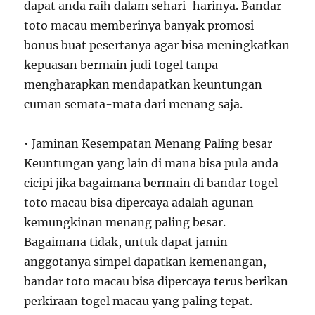
dapat anda raih dalam sehari-harinya. Bandar
toto macau memberinya banyak promosi
bonus buat pesertanya agar bisa meningkatkan
kepuasan bermain judi togel tanpa
mengharapkan mendapatkan keuntungan
cuman semata-mata dari menang saja.
• Jaminan Kesempatan Menang Paling besar
Keuntungan yang lain di mana bisa pula anda
cicipi jika bagaimana bermain di bandar togel
toto macau bisa dipercaya adalah agunan
kemungkinan menang paling besar.
Bagaimana tidak, untuk dapat jamin
anggotanya simpel dapatkan kemenangan,
bandar toto macau bisa dipercaya terus berikan
perkiraan togel macau yang paling tepat.