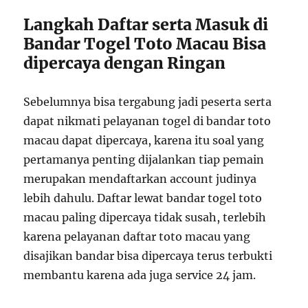
Langkah Daftar serta Masuk di
Bandar Togel Toto Macau Bisa
dipercaya dengan Ringan
Sebelumnya bisa tergabung jadi peserta serta
dapat nikmati pelayanan togel di bandar toto
macau dapat dipercaya, karena itu soal yang
pertamanya penting dijalankan tiap pemain
merupakan mendaftarkan account judinya
lebih dahulu. Daftar lewat bandar togel toto
macau paling dipercaya tidak susah, terlebih
karena pelayanan daftar toto macau yang
disajikan bandar bisa dipercaya terus terbukti
membantu karena ada juga service 24 jam.