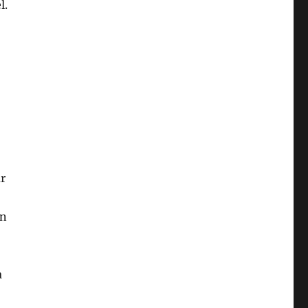
l.
r
an
a