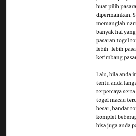
buat pilih pasa
dipermainkan. S
memanglah namp
banyak hal yan
pasaran togel t
lebih-lebih pas
ketimbang pasara
Lalu, bila anda
tentu anda lang
terpercaya serta
togel macau te
besar, bandar t
komplet beberap
bisa juga anda 