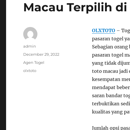
Macau Terpilih d
OLXTOTO
– Toge
pasaran togel ya
Author
admin
Sebagian orang 
Posted
December 29, 2022
pasaran togel m
on
Categories
Agen Togel
yang tidak diju
Tags
olxtoto
toto macau jadi
kesempatan mena
mendapat beber
saran bandar tog
terbuktikan sedi
kualitas yang pa
Jumlah opsi pas