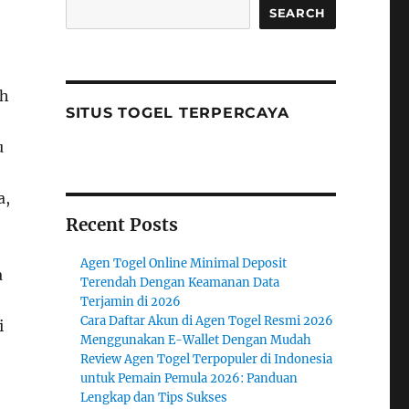
SEARCH
ah
SITUS TOGEL TERPERCAYA
u
a,
Recent Posts
Agen Togel Online Minimal Deposit
a
Terendah Dengan Keamanan Data
Terjamin di 2026
Cara Daftar Akun di Agen Togel Resmi 2026
i
Menggunakan E-Wallet Dengan Mudah
Review Agen Togel Terpopuler di Indonesia
untuk Pemain Pemula 2026: Panduan
Lengkap dan Tips Sukses