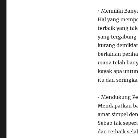
• Memiliki Bany
Hal yang memper
terbaik yang ta
yang tergabung d
kurang demikian
berlainan perih
mana telah bany
kayak apa untu
itu dan seringk
• Mendukung Pe
Mendapatkan ban
amat simpel den
Sebab tak seper
dan terbaik sel