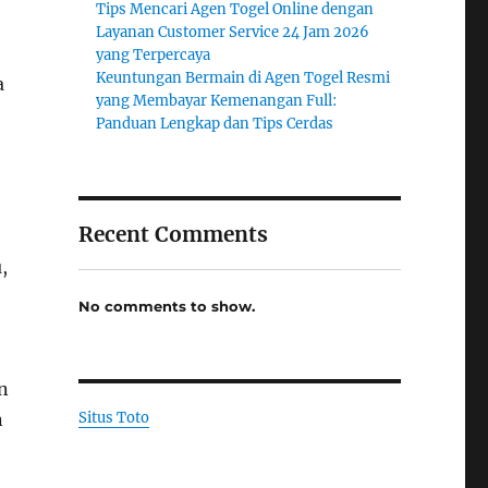
Tips Mencari Agen Togel Online dengan
Layanan Customer Service 24 Jam 2026
yang Terpercaya
Keuntungan Bermain di Agen Togel Resmi
a
yang Membayar Kemenangan Full:
Panduan Lengkap dan Tips Cerdas
Recent Comments
,
No comments to show.
n
Situs Toto
n