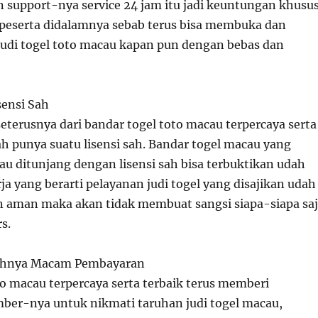
n support-nya service 24 jam itu jadi keuntungan khusu
peserta didalamnya sebab terus bisa membuka dan
 judi togel toto macau kapan pun dengan bebas dan
ensi Sah
l seterusnya dari bandar togel toto macau terpercaya serta
ah punya suatu lisensi sah. Bandar togel macau yang
au ditunjang dengan lisensi sah bisa terbuktikan udah
rja yang berarti pelayanan judi togel yang disajikan udah
n aman maka akan tidak membuat sangsi siapa-siapa sa
s.
ruhnya Macam Pembayaran
to macau terpercaya serta terbaik terus memberi
er-nya untuk nikmati taruhan judi togel macau,