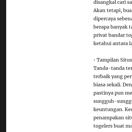
disangkal cari s
Akan tetapi, bu
dipercaya seben
berapa banyak t
privat bandar to
ketahui antara l
• Tampilan Situ
Tanda-tanda ter
terbaik yang p
biasa sekali. De
pastinya pun men
sungguh-sungguh
keuntungan. Kec
penampakan situ
togelers buat m