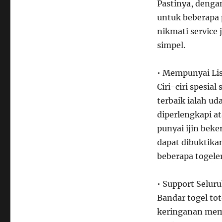
Pastinya, denga
untuk beberapa 
nikmati service
simpel.
• Mempunyai Lis
Ciri-ciri spesia
terbaik ialah ud
diperlengkapi at
punyai ijin beke
dapat dibuktika
beberapa togeler
• Support Selu
Bandar togel to
keringanan memb