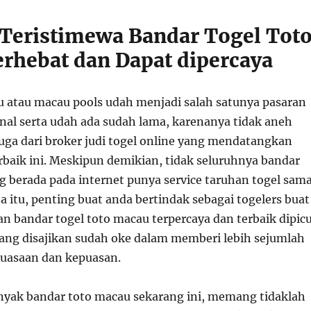
i Teristimewa Bandar Togel Tot
rhebat dan Dapat dipercaya
u atau macau pools udah menjadi salah satunya pasaran
enal serta udah ada sudah lama, karenanya tidak aneh
juga dari broker judi togel online yang mendatangkan
rbaik ini. Meskipun demikian, tidak seluruhnya bandar
g berada pada internet punya service taruhan togel sam
 itu, penting buat anda bertindak sebagai togelers buat
n bandar togel toto macau terpercaya dan terbaik dipic
yang disajikan sudah oke dalam memberi lebih sejumlah
uasaan dan kepuasan.
nyak bandar toto macau sekarang ini, memang tidaklah