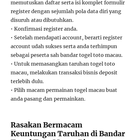
memutuskan daftar serta isi komplet formulir
register dengan sejumlah pola data diri yang
disuruh atau dibutuhkan.
• Konfirmasi register anda.
• Setelah mendapati account, berarti register
account udah sukses serta anda terhimpun
sebagai peserta sah bandar togel toto macau.
• Untuk memasangkan taruhan togel toto
macau, melakukan transaksi bisnis deposit
terlebih dulu.
• Pilih macam permainan togel macau buat
anda pasang dan permainkan.
Rasakan Bermacam
Keuntungan Taruhan di Bandar