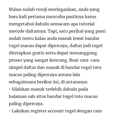
Walau sudah teruji meringankan, anda yang
baru kali pertama mencoba pastinya harus
mengetahui dahulu semacam apa tutorial
metode daftarnya. Tapi, satu perihal yang pasti
sudah tentu kalau anda masuk lewat bandar
togel macau dapat dipercaya, daftar judi togel
ditetapkan gratis serta dapat menanggung
proses yang sangat kencang. Buat cara-cara
simpel daftar dan masuk di bandar togel toto
macau paling dipercaya antara lain
sebagaimana berikut ini, di antaranya:
• Silahkan masuk terlebih dahulu pada
halaman sah situs bandar togel toto macau
paling dipercaya.
• Lakukan register account togel dengan cara