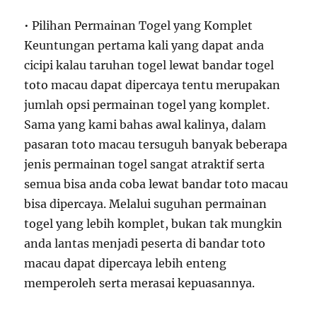
• Pilihan Permainan Togel yang Komplet
Keuntungan pertama kali yang dapat anda
cicipi kalau taruhan togel lewat bandar togel
toto macau dapat dipercaya tentu merupakan
jumlah opsi permainan togel yang komplet.
Sama yang kami bahas awal kalinya, dalam
pasaran toto macau tersuguh banyak beberapa
jenis permainan togel sangat atraktif serta
semua bisa anda coba lewat bandar toto macau
bisa dipercaya. Melalui suguhan permainan
togel yang lebih komplet, bukan tak mungkin
anda lantas menjadi peserta di bandar toto
macau dapat dipercaya lebih enteng
memperoleh serta merasai kepuasannya.