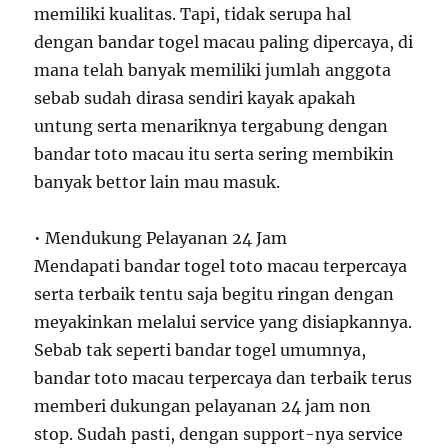
memiliki kualitas. Tapi, tidak serupa hal
dengan bandar togel macau paling dipercaya, di
mana telah banyak memiliki jumlah anggota
sebab sudah dirasa sendiri kayak apakah
untung serta menariknya tergabung dengan
bandar toto macau itu serta sering membikin
banyak bettor lain mau masuk.
• Mendukung Pelayanan 24 Jam
Mendapati bandar togel toto macau terpercaya
serta terbaik tentu saja begitu ringan dengan
meyakinkan melalui service yang disiapkannya.
Sebab tak seperti bandar togel umumnya,
bandar toto macau terpercaya dan terbaik terus
memberi dukungan pelayanan 24 jam non
stop. Sudah pasti, dengan support-nya service