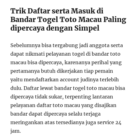
Trik Daftar serta Masuk di
Bandar Togel Toto Macau Paling
dipercaya dengan Simpel
Sebelumnya bisa tergabung jadi anggota serta
dapat nikmati pelayanan togel di bandar toto
macau bisa dipercaya, karenanya perihal yang
pertamanya butuh dikerjakan tiap pemain
yaitu mendaftarkan account judinya terlebih
dulu. Daftar lewat bandar togel toto macau bisa
dipercaya tidak sukar, terpenting lantaran
pelayanan daftar toto macau yang disajikan
bandar dapat dipercaya selalu terjaga
meringankan atas tersedianya juga service 24
jam.