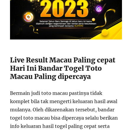
Live Result Macau Paling cepat
Hari Ini Bandar Togel Toto
Macau Paling dipercaya
Bermain judi toto macau pastinya tidak
komplet bila tak mengerti keluaran hasil awal
mulanya. Oleh dikarenakan tersebut, bandar
togel toto macau bisa dipercaya selalu berikan
info keluaran hasil togel paling cepat serta