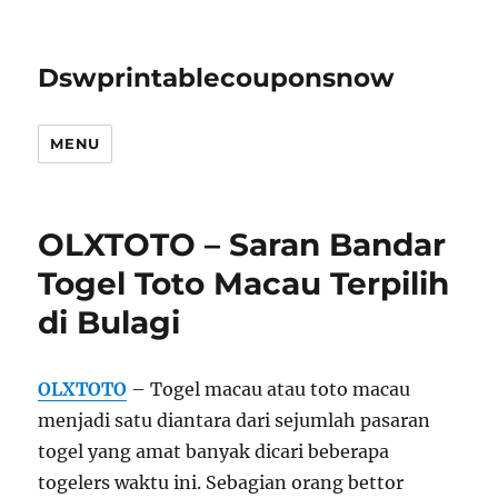
Dswprintablecouponsnow
MENU
OLXTOTO – Saran Bandar
Togel Toto Macau Terpilih
di Bulagi
OLXTOTO
– Togel macau atau toto macau
menjadi satu diantara dari sejumlah pasaran
togel yang amat banyak dicari beberapa
togelers waktu ini. Sebagian orang bettor