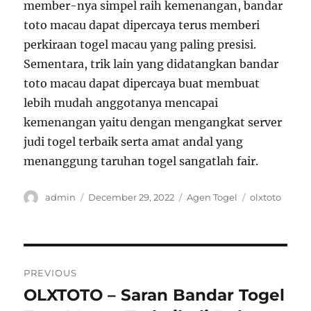
member-nya simpel raih kemenangan, bandar
toto macau dapat dipercaya terus memberi
perkiraan togel macau yang paling presisi.
Sementara, trik lain yang didatangkan bandar
toto macau dapat dipercaya buat membuat
lebih mudah anggotanya mencapai
kemenangan yaitu dengan mengangkat server
judi togel terbaik serta amat andal yang
menanggung taruhan togel sangatlah fair.
Author
Posted
Categories
Tags
admin
December 29, 2022
Agen Togel
olxtoto
on
Post
PREVIOUS
navigation
OLXTOTO – Saran Bandar Togel
Previous