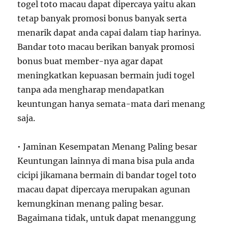
togel toto macau dapat dipercaya yaitu akan
tetap banyak promosi bonus banyak serta
menarik dapat anda capai dalam tiap harinya.
Bandar toto macau berikan banyak promosi
bonus buat member-nya agar dapat
meningkatkan kepuasan bermain judi togel
tanpa ada mengharap mendapatkan
keuntungan hanya semata-mata dari menang
saja.
• Jaminan Kesempatan Menang Paling besar
Keuntungan lainnya di mana bisa pula anda
cicipi jikamana bermain di bandar togel toto
macau dapat dipercaya merupakan agunan
kemungkinan menang paling besar.
Bagaimana tidak, untuk dapat menanggung