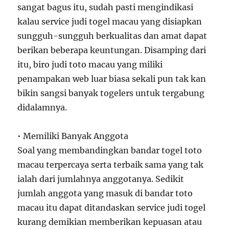
sangat bagus itu, sudah pasti mengindikasi
kalau service judi togel macau yang disiapkan
sungguh-sungguh berkualitas dan amat dapat
berikan beberapa keuntungan. Disamping dari
itu, biro judi toto macau yang miliki
penampakan web luar biasa sekali pun tak kan
bikin sangsi banyak togelers untuk tergabung
didalamnya.
• Memiliki Banyak Anggota
Soal yang membandingkan bandar togel toto
macau terpercaya serta terbaik sama yang tak
ialah dari jumlahnya anggotanya. Sedikit
jumlah anggota yang masuk di bandar toto
macau itu dapat ditandaskan service judi togel
kurang demikian memberikan kepuasan atau