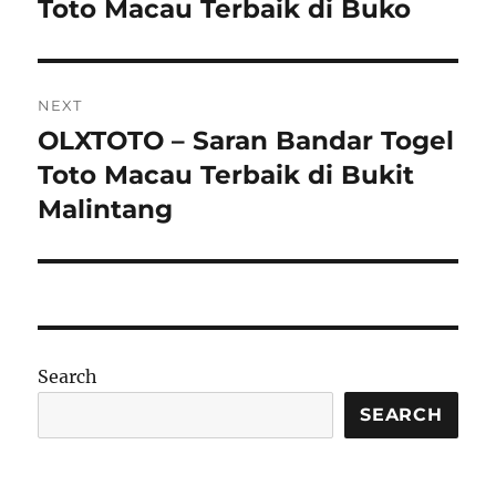
post:
Toto Macau Terbaik di Buko
NEXT
OLXTOTO – Saran Bandar Togel
Next
post:
Toto Macau Terbaik di Bukit
Malintang
Search
SEARCH