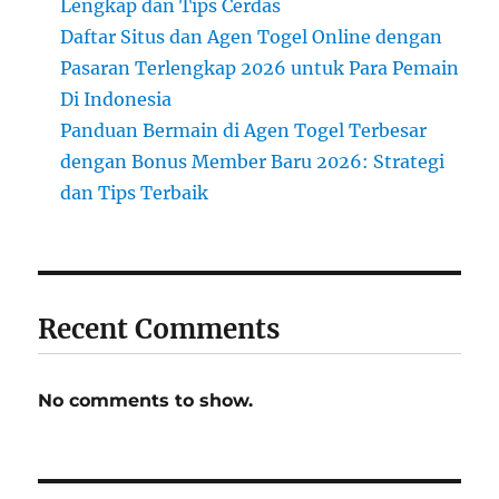
Lengkap dan Tips Cerdas
Daftar Situs dan Agen Togel Online dengan
Pasaran Terlengkap 2026 untuk Para Pemain
Di Indonesia
Panduan Bermain di Agen Togel Terbesar
dengan Bonus Member Baru 2026: Strategi
dan Tips Terbaik
Recent Comments
No comments to show.