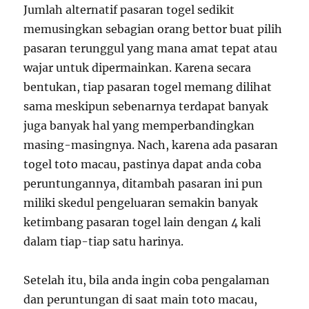
Jumlah alternatif pasaran togel sedikit
memusingkan sebagian orang bettor buat pilih
pasaran terunggul yang mana amat tepat atau
wajar untuk dipermainkan. Karena secara
bentukan, tiap pasaran togel memang dilihat
sama meskipun sebenarnya terdapat banyak
juga banyak hal yang memperbandingkan
masing-masingnya. Nach, karena ada pasaran
togel toto macau, pastinya dapat anda coba
peruntungannya, ditambah pasaran ini pun
miliki skedul pengeluaran semakin banyak
ketimbang pasaran togel lain dengan 4 kali
dalam tiap-tiap satu harinya.
Setelah itu, bila anda ingin coba pengalaman
dan peruntungan di saat main toto macau,