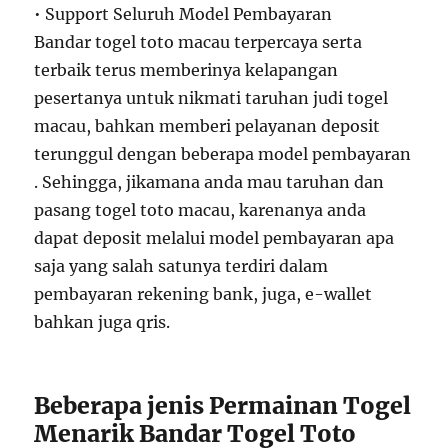
• Support Seluruh Model Pembayaran
Bandar togel toto macau terpercaya serta
terbaik terus memberinya kelapangan
pesertanya untuk nikmati taruhan judi togel
macau, bahkan memberi pelayanan deposit
terunggul dengan beberapa model pembayaran
. Sehingga, jikamana anda mau taruhan dan
pasang togel toto macau, karenanya anda
dapat deposit melalui model pembayaran apa
saja yang salah satunya terdiri dalam
pembayaran rekening bank, juga, e-wallet
bahkan juga qris.
Beberapa jenis Permainan Togel
Menarik Bandar Togel Toto