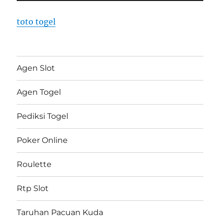
toto togel
Agen Slot
Agen Togel
Pediksi Togel
Poker Online
Roulette
Rtp Slot
Taruhan Pacuan Kuda