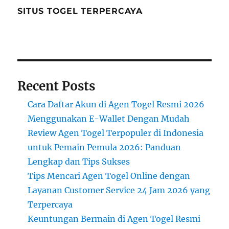
SITUS TOGEL TERPERCAYA
Recent Posts
Cara Daftar Akun di Agen Togel Resmi 2026
Menggunakan E-Wallet Dengan Mudah
Review Agen Togel Terpopuler di Indonesia
untuk Pemain Pemula 2026: Panduan
Lengkap dan Tips Sukses
Tips Mencari Agen Togel Online dengan
Layanan Customer Service 24 Jam 2026 yang
Terpercaya
Keuntungan Bermain di Agen Togel Resmi