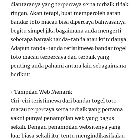
diantaranya yang terpercaya serta terbaik tidak
ringan. Akan tetapi, buat memperoleh saran
bandar toto macau bisa dipercaya bahwasanya
begitu simpel jika bagaimana anda mengerti
seberapa banyak tanda-tanda atau kriterianya.
Adapun tanda-tanda teristimewa bandar togel
toto macau terpercaya dan terbaik yang
penting anda pahami antara lain sebagaimana
berikut:
• Tampilan Web Menarik
Ciri-ciri teristimewa dari bandar togel toto
macau terpercaya serta terbaik yang pertama
yakni punyai penampilan web yang bagus
sekali. Dengan penampilan websitenya yang
luar biasa sekali itu, tentu mengindikasi kalau