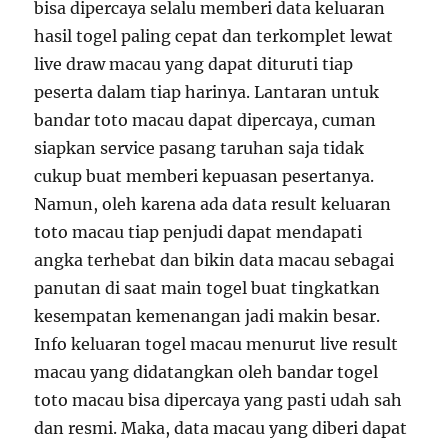
bisa dipercaya selalu memberi data keluaran
hasil togel paling cepat dan terkomplet lewat
live draw macau yang dapat dituruti tiap
peserta dalam tiap harinya. Lantaran untuk
bandar toto macau dapat dipercaya, cuman
siapkan service pasang taruhan saja tidak
cukup buat memberi kepuasan pesertanya.
Namun, oleh karena ada data result keluaran
toto macau tiap penjudi dapat mendapati
angka terhebat dan bikin data macau sebagai
panutan di saat main togel buat tingkatkan
kesempatan kemenangan jadi makin besar.
Info keluaran togel macau menurut live result
macau yang didatangkan oleh bandar togel
toto macau bisa dipercaya yang pasti udah sah
dan resmi. Maka, data macau yang diberi dapat