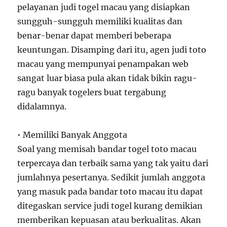
pelayanan judi togel macau yang disiapkan
sungguh-sungguh memiliki kualitas dan
benar-benar dapat memberi beberapa
keuntungan. Disamping dari itu, agen judi toto
macau yang mempunyai penampakan web
sangat luar biasa pula akan tidak bikin ragu-
ragu banyak togelers buat tergabung
didalamnya.
• Memiliki Banyak Anggota
Soal yang memisah bandar togel toto macau
terpercaya dan terbaik sama yang tak yaitu dari
jumlahnya pesertanya. Sedikit jumlah anggota
yang masuk pada bandar toto macau itu dapat
ditegaskan service judi togel kurang demikian
memberikan kepuasan atau berkualitas. Akan