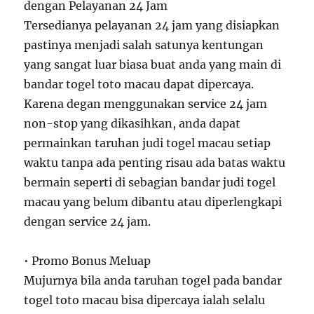
dengan Pelayanan 24 Jam
Tersedianya pelayanan 24 jam yang disiapkan
pastinya menjadi salah satunya kentungan
yang sangat luar biasa buat anda yang main di
bandar togel toto macau dapat dipercaya.
Karena degan menggunakan service 24 jam
non-stop yang dikasihkan, anda dapat
permainkan taruhan judi togel macau setiap
waktu tanpa ada penting risau ada batas waktu
bermain seperti di sebagian bandar judi togel
macau yang belum dibantu atau diperlengkapi
dengan service 24 jam.
• Promo Bonus Meluap
Mujurnya bila anda taruhan togel pada bandar
togel toto macau bisa dipercaya ialah selalu