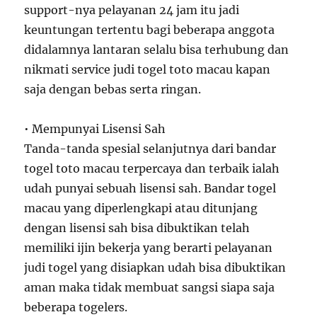
support-nya pelayanan 24 jam itu jadi
keuntungan tertentu bagi beberapa anggota
didalamnya lantaran selalu bisa terhubung dan
nikmati service judi togel toto macau kapan
saja dengan bebas serta ringan.
• Mempunyai Lisensi Sah
Tanda-tanda spesial selanjutnya dari bandar
togel toto macau terpercaya dan terbaik ialah
udah punyai sebuah lisensi sah. Bandar togel
macau yang diperlengkapi atau ditunjang
dengan lisensi sah bisa dibuktikan telah
memiliki ijin bekerja yang berarti pelayanan
judi togel yang disiapkan udah bisa dibuktikan
aman maka tidak membuat sangsi siapa saja
beberapa togelers.