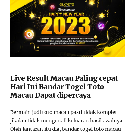
Live Result Macau Paling cepat
Hari Ini Bandar Togel Toto
Macau Dapat dipercaya
Bermain judi toto macau pasti tidak komplet
jikalau tidak mengenali keluaran hasil awalnya.
Oleh lantaran itu dia, bandar togel toto macau