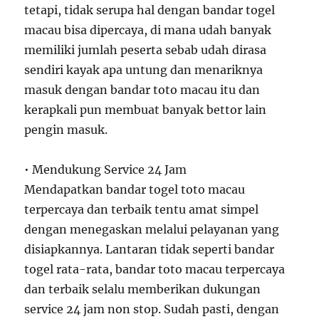
tetapi, tidak serupa hal dengan bandar togel
macau bisa dipercaya, di mana udah banyak
memiliki jumlah peserta sebab udah dirasa
sendiri kayak apa untung dan menariknya
masuk dengan bandar toto macau itu dan
kerapkali pun membuat banyak bettor lain
pengin masuk.
• Mendukung Service 24 Jam
Mendapatkan bandar togel toto macau
terpercaya dan terbaik tentu amat simpel
dengan menegaskan melalui pelayanan yang
disiapkannya. Lantaran tidak seperti bandar
togel rata-rata, bandar toto macau terpercaya
dan terbaik selalu memberikan dukungan
service 24 jam non stop. Sudah pasti, dengan