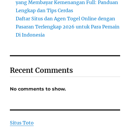
yang Membayar Kemenangan Full: Panduan
Lengkap dan Tips Cerdas
Daftar Situs dan Agen Togel Online dengan
Pasaran Terlengkap 2026 untuk Para Pemain
Di Indonesia
Recent Comments
No comments to show.
Situs Toto