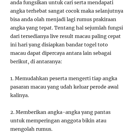
anda fungsikan untuk cari serta mendapati
angka terhebat sangat cocok maka selanjutnya
bisa anda olah menjadi lagi rumus prakiraan
angka yang tepat. Tentang hal sejumlah fungsi
dari tersedianya live result macau paling cepat
ini hari yang disiapkan bandar togel toto
macau dapat dipercaya antara lain sebagai
berikut, di antaranya:
1. Memudahkan peserta mengerti tiap angka
pasaran macau yang udah keluar perode awal
kalinya.
2. Memberikan angka-angka yang pantas
untuk memperingan anggota bikin atau
mengolah rumus.