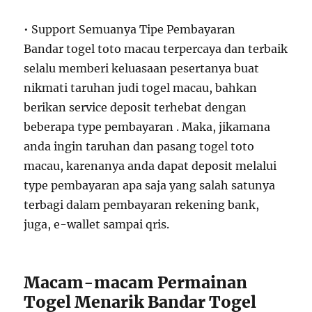
• Support Semuanya Tipe Pembayaran
Bandar togel toto macau terpercaya dan terbaik
selalu memberi keluasaan pesertanya buat
nikmati taruhan judi togel macau, bahkan
berikan service deposit terhebat dengan
beberapa type pembayaran . Maka, jikamana
anda ingin taruhan dan pasang togel toto
macau, karenanya anda dapat deposit melalui
type pembayaran apa saja yang salah satunya
terbagi dalam pembayaran rekening bank,
juga, e-wallet sampai qris.
Macam-macam Permainan
Togel Menarik Bandar Togel