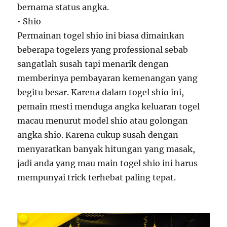
bernama status angka.
• Shio
Permainan togel shio ini biasa dimainkan
beberapa togelers yang professional sebab
sangatlah susah tapi menarik dengan
memberinya pembayaran kemenangan yang
begitu besar. Karena dalam togel shio ini,
pemain mesti menduga angka keluaran togel
macau menurut model shio atau golongan
angka shio. Karena cukup susah dengan
menyaratkan banyak hitungan yang masak,
jadi anda yang mau main togel shio ini harus
mempunyai trick terhebat paling tepat.