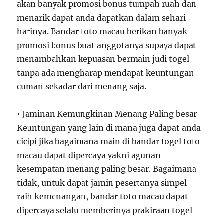
akan banyak promosi bonus tumpah ruah dan
menarik dapat anda dapatkan dalam sehari-
harinya. Bandar toto macau berikan banyak
promosi bonus buat anggotanya supaya dapat
menambahkan kepuasan bermain judi togel
tanpa ada mengharap mendapat keuntungan
cuman sekadar dari menang saja.
• Jaminan Kemungkinan Menang Paling besar
Keuntungan yang lain di mana juga dapat anda
cicipi jika bagaimana main di bandar togel toto
macau dapat dipercaya yakni agunan
kesempatan menang paling besar. Bagaimana
tidak, untuk dapat jamin pesertanya simpel
raih kemenangan, bandar toto macau dapat
dipercaya selalu memberinya prakiraan togel