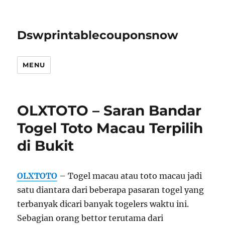
Dswprintablecouponsnow
MENU
OLXTOTO – Saran Bandar
Togel Toto Macau Terpilih
di Bukit
OLXTOTO
– Togel macau atau toto macau jadi
satu diantara dari beberapa pasaran togel yang
terbanyak dicari banyak togelers waktu ini.
Sebagian orang bettor terutama dari