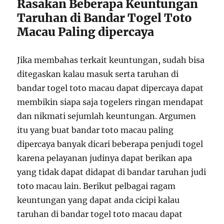
Rasakan Beberapa Keuntungan
Taruhan di Bandar Togel Toto
Macau Paling dipercaya
Jika membahas terkait keuntungan, sudah bisa
ditegaskan kalau masuk serta taruhan di
bandar togel toto macau dapat dipercaya dapat
membikin siapa saja togelers ringan mendapat
dan nikmati sejumlah keuntungan. Argumen
itu yang buat bandar toto macau paling
dipercaya banyak dicari beberapa penjudi togel
karena pelayanan judinya dapat berikan apa
yang tidak dapat didapat di bandar taruhan judi
toto macau lain. Berikut pelbagai ragam
keuntungan yang dapat anda cicipi kalau
taruhan di bandar togel toto macau dapat