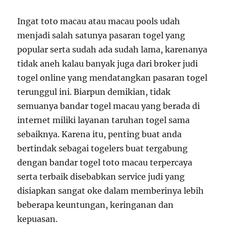
Ingat toto macau atau macau pools udah
menjadi salah satunya pasaran togel yang
popular serta sudah ada sudah lama, karenanya
tidak aneh kalau banyak juga dari broker judi
togel online yang mendatangkan pasaran togel
terunggul ini. Biarpun demikian, tidak
semuanya bandar togel macau yang berada di
internet miliki layanan taruhan togel sama
sebaiknya. Karena itu, penting buat anda
bertindak sebagai togelers buat tergabung
dengan bandar togel toto macau terpercaya
serta terbaik disebabkan service judi yang
disiapkan sangat oke dalam memberinya lebih
beberapa keuntungan, keringanan dan
kepuasan.