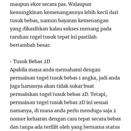
maupun ekor secara pas. Walaupun
kemungkinan kemenangannya lebih kecil dari
tusuk bebas, namun bayaran kemenangan
yang dikasihkan kalau sukses menang pada
taruhan togel tusuk tepat ini pastilah
bertambah besar.
• Tusuk Bebas 2D
Apabila mana anda memahami dengan
permainan togel tusuk bebas 1 angka, jadi anda
juga harusnya akan tidak sukar buat
permainkan togel tusuk bebas 2D. Tetapi,
permainan togel tusuk bebas 2D ini sesuai
namanya, di mana anda perlu menduga saja 2
nomor keluaran dengan cara tepat secara bebas
dan tanpa ada terlilit oleh yang bernama status