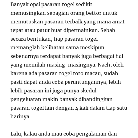
Banyak opsi pasaran togel sedikit
memusingkan sebagian orang bettor untuk
memutuskan pasaran terbaik yang mana amat
tepat atau patut buat dipermainkan. Sebab
secara bentukan, tiap pasaran togel
memanglah kelihatan sama meskipun
sebenarnya terdapat banyak juga berbagai hal
yang memilah masing-masingnya. Nach, oleh
karena ada pasaran togel toto macau, sudah
pasti dapat anda coba peruntungannya, lebih-
lebih pasaran ini juga punya skedul
pengeluaran makin banyak dibandingkan
pasaran togel lain dengan 4 kali dalam tiap satu
harinya.
Lalu, kalau anda mau coba pengalaman dan