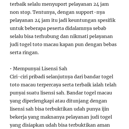
terbaik selalu menyuport pelayanan 24 jam
non stop. Tentunya, dengan support-nya
pelayanan 24 jam itu jadi keuntungan spesifik
untuk beberapa peserta didalamnya sebab
selalu bisa terhubung dan nikmati pelayanan
judi togel toto macau kapan pun dengan bebas
serta ringan.
• Mempunyai Lisensi Sah
Ciri-ciri pribadi selanjutnya dari bandar togel
toto macau terpercaya serta terbaik ialah telah
punyai suatu lisensi sah. Bandar togel macau
yang diperlengkapi atau ditunjang dengan
lisensi sah bisa terbuktikan udah punya ijin
bekerja yang maknanya pelayanan judi togel
yang disiapkan udah bisa terbuktikan aman