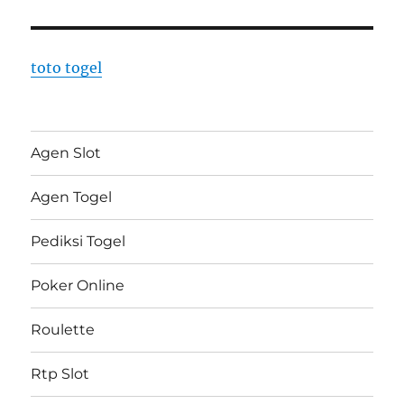
toto togel
Agen Slot
Agen Togel
Pediksi Togel
Poker Online
Roulette
Rtp Slot