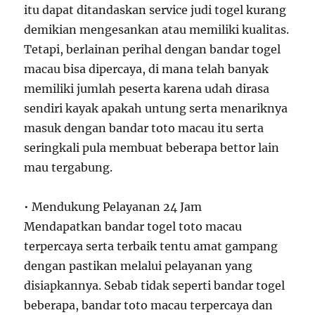
itu dapat ditandaskan service judi togel kurang
demikian mengesankan atau memiliki kualitas.
Tetapi, berlainan perihal dengan bandar togel
macau bisa dipercaya, di mana telah banyak
memiliki jumlah peserta karena udah dirasa
sendiri kayak apakah untung serta menariknya
masuk dengan bandar toto macau itu serta
seringkali pula membuat beberapa bettor lain
mau tergabung.
• Mendukung Pelayanan 24 Jam
Mendapatkan bandar togel toto macau
terpercaya serta terbaik tentu amat gampang
dengan pastikan melalui pelayanan yang
disiapkannya. Sebab tidak seperti bandar togel
beberapa, bandar toto macau terpercaya dan