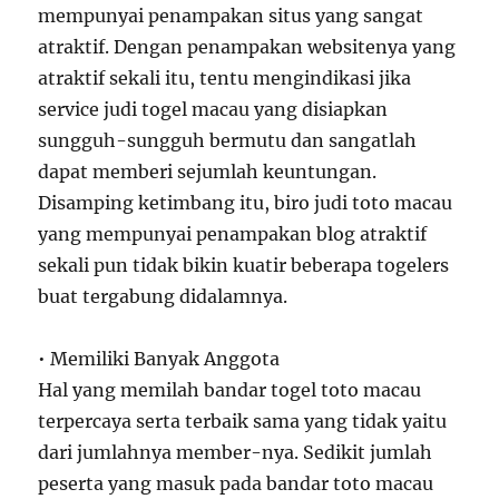
mempunyai penampakan situs yang sangat
atraktif. Dengan penampakan websitenya yang
atraktif sekali itu, tentu mengindikasi jika
service judi togel macau yang disiapkan
sungguh-sungguh bermutu dan sangatlah
dapat memberi sejumlah keuntungan.
Disamping ketimbang itu, biro judi toto macau
yang mempunyai penampakan blog atraktif
sekali pun tidak bikin kuatir beberapa togelers
buat tergabung didalamnya.
• Memiliki Banyak Anggota
Hal yang memilah bandar togel toto macau
terpercaya serta terbaik sama yang tidak yaitu
dari jumlahnya member-nya. Sedikit jumlah
peserta yang masuk pada bandar toto macau