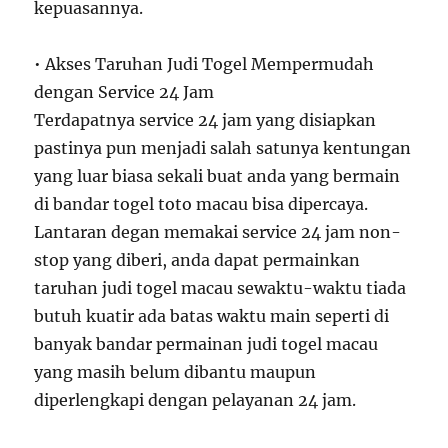
kepuasannya.
• Akses Taruhan Judi Togel Mempermudah
dengan Service 24 Jam
Terdapatnya service 24 jam yang disiapkan
pastinya pun menjadi salah satunya kentungan
yang luar biasa sekali buat anda yang bermain
di bandar togel toto macau bisa dipercaya.
Lantaran degan memakai service 24 jam non-
stop yang diberi, anda dapat permainkan
taruhan judi togel macau sewaktu-waktu tiada
butuh kuatir ada batas waktu main seperti di
banyak bandar permainan judi togel macau
yang masih belum dibantu maupun
diperlengkapi dengan pelayanan 24 jam.