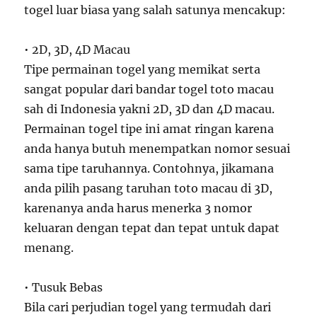
togel luar biasa yang salah satunya mencakup:
• 2D, 3D, 4D Macau
Tipe permainan togel yang memikat serta
sangat popular dari bandar togel toto macau
sah di Indonesia yakni 2D, 3D dan 4D macau.
Permainan togel tipe ini amat ringan karena
anda hanya butuh menempatkan nomor sesuai
sama tipe taruhannya. Contohnya, jikamana
anda pilih pasang taruhan toto macau di 3D,
karenanya anda harus menerka 3 nomor
keluaran dengan tepat dan tepat untuk dapat
menang.
• Tusuk Bebas
Bila cari perjudian togel yang termudah dari