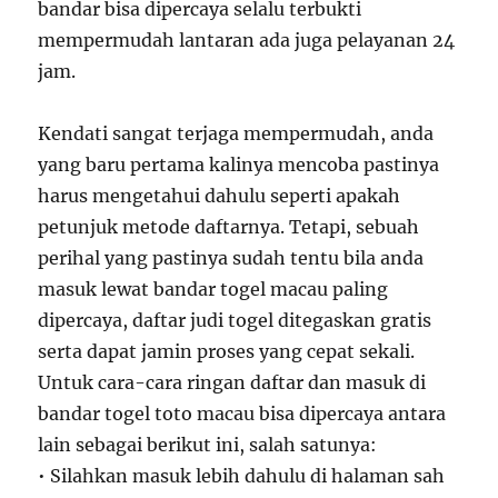
bandar bisa dipercaya selalu terbukti
mempermudah lantaran ada juga pelayanan 24
jam.
Kendati sangat terjaga mempermudah, anda
yang baru pertama kalinya mencoba pastinya
harus mengetahui dahulu seperti apakah
petunjuk metode daftarnya. Tetapi, sebuah
perihal yang pastinya sudah tentu bila anda
masuk lewat bandar togel macau paling
dipercaya, daftar judi togel ditegaskan gratis
serta dapat jamin proses yang cepat sekali.
Untuk cara-cara ringan daftar dan masuk di
bandar togel toto macau bisa dipercaya antara
lain sebagai berikut ini, salah satunya:
• Silahkan masuk lebih dahulu di halaman sah