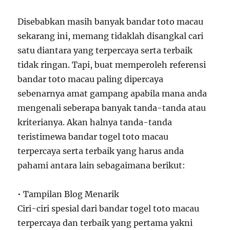
Disebabkan masih banyak bandar toto macau
sekarang ini, memang tidaklah disangkal cari
satu diantara yang terpercaya serta terbaik
tidak ringan. Tapi, buat memperoleh referensi
bandar toto macau paling dipercaya
sebenarnya amat gampang apabila mana anda
mengenali seberapa banyak tanda-tanda atau
kriterianya. Akan halnya tanda-tanda
teristimewa bandar togel toto macau
terpercaya serta terbaik yang harus anda
pahami antara lain sebagaimana berikut:
• Tampilan Blog Menarik
Ciri-ciri spesial dari bandar togel toto macau
terpercaya dan terbaik yang pertama yakni