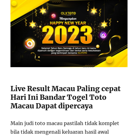
Live Result Macau Paling cepat
Hari Ini Bandar Togel Toto
Macau Dapat dipercaya
Main judi toto macau pastilah tidak komplet
bila tidak mengenali keluaran hasil awal