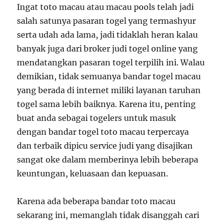
Ingat toto macau atau macau pools telah jadi
salah satunya pasaran togel yang termashyur
serta udah ada lama, jadi tidaklah heran kalau
banyak juga dari broker judi togel online yang
mendatangkan pasaran togel terpilih ini. Walau
demikian, tidak semuanya bandar togel macau
yang berada di internet miliki layanan taruhan
togel sama lebih baiknya. Karena itu, penting
buat anda sebagai togelers untuk masuk
dengan bandar togel toto macau terpercaya
dan terbaik dipicu service judi yang disajikan
sangat oke dalam memberinya lebih beberapa
keuntungan, keluasaan dan kepuasan.
Karena ada beberapa bandar toto macau
sekarang ini, memanglah tidak disanggah cari