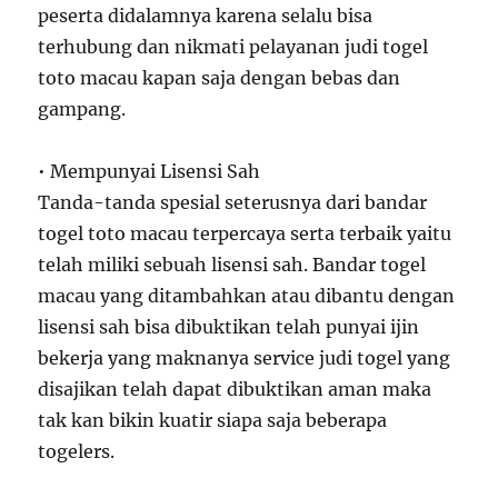
peserta didalamnya karena selalu bisa
terhubung dan nikmati pelayanan judi togel
toto macau kapan saja dengan bebas dan
gampang.
• Mempunyai Lisensi Sah
Tanda-tanda spesial seterusnya dari bandar
togel toto macau terpercaya serta terbaik yaitu
telah miliki sebuah lisensi sah. Bandar togel
macau yang ditambahkan atau dibantu dengan
lisensi sah bisa dibuktikan telah punyai ijin
bekerja yang maknanya service judi togel yang
disajikan telah dapat dibuktikan aman maka
tak kan bikin kuatir siapa saja beberapa
togelers.