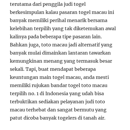
terutama dari penggila judi togel
berkesimpulan kalau pasaran togel macau ini
banyak memiliki perihal menarik bersama
kelebihan terpilih yang tak diketemukan awal
kalinya pada beberapa tipe pasaran lain.
Bahkan juga, toto macau jadi alternatif yang
banyak mulai dimainkan lantaran tawarkan
kemungkinan menang yang termasuk besar
sekali. Tapi, buat mendapat beberapa
keuntungan main togel macau, anda mesti
memiliki rujukan bandar togel toto macau
terpilih no. 1 di Indonesia yang udah bisa
terbuktikan sediakan pelayanan judi toto
macau terhebat dan sangat bermutu yang
patut dicoba banyak togelers di tanah air.