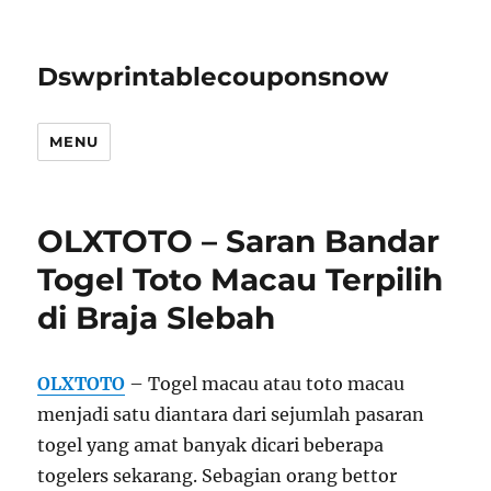
Dswprintablecouponsnow
MENU
OLXTOTO – Saran Bandar
Togel Toto Macau Terpilih
di Braja Slebah
OLXTOTO
– Togel macau atau toto macau
menjadi satu diantara dari sejumlah pasaran
togel yang amat banyak dicari beberapa
togelers sekarang. Sebagian orang bettor