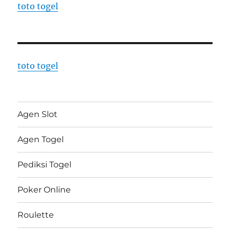
toto togel
toto togel
Agen Slot
Agen Togel
Pediksi Togel
Poker Online
Roulette