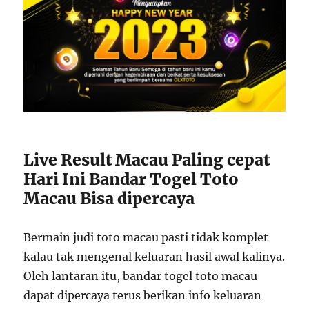
Live Result Macau Paling cepat
Hari Ini Bandar Togel Toto
Macau Bisa dipercaya
Bermain judi toto macau pasti tidak komplet
kalau tak mengenal keluaran hasil awal kalinya.
Oleh lantaran itu, bandar togel toto macau
dapat dipercaya terus berikan info keluaran