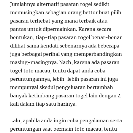
Jumlahnya alternatif pasaran togel sedikit
memusingkan sebagian orang bettor buat pilih
pasaran terhebat yang mana terbaik atau
pantas untuk dipermainkan. Karena secara
bentukan, tiap-tiap pasaran togel benar-benar
dilihat sama kendati sebenarnya ada beberapa
juga berbagai perihal yang memperbandingkan
masing-masingnya. Nach, karena ada pasaran
togel toto macau, tentu dapat anda coba
peruntungannya, lebih-lebih pasaran ini juga
mempunyai skedul pengeluaran bertambah
banyak ketimbang pasaran togel lain dengan 4
kali dalam tiap satu harinya.
Lalu, apabila anda ingin coba pengalaman serta
peruntungan saat bermain toto macau, tentu