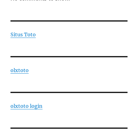
Situs Toto
olxtoto
olxtoto login