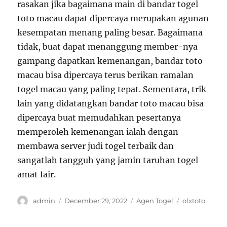
rasakan jika bagaimana main di bandar togel
toto macau dapat dipercaya merupakan agunan
kesempatan menang paling besar. Bagaimana
tidak, buat dapat menanggung member-nya
gampang dapatkan kemenangan, bandar toto
macau bisa dipercaya terus berikan ramalan
togel macau yang paling tepat. Sementara, trik
lain yang didatangkan bandar toto macau bisa
dipercaya buat memudahkan pesertanya
memperoleh kemenangan ialah dengan
membawa server judi togel terbaik dan
sangatlah tangguh yang jamin taruhan togel
amat fair.
Author
Posted
Categories
Tags
admin
December 29, 2022
Agen Togel
olxtoto
on