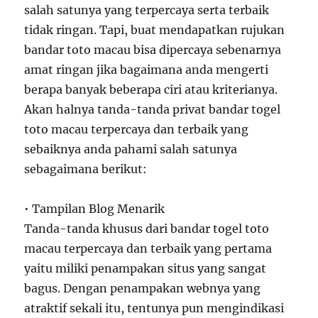
salah satunya yang terpercaya serta terbaik
tidak ringan. Tapi, buat mendapatkan rujukan
bandar toto macau bisa dipercaya sebenarnya
amat ringan jika bagaimana anda mengerti
berapa banyak beberapa ciri atau kriterianya.
Akan halnya tanda-tanda privat bandar togel
toto macau terpercaya dan terbaik yang
sebaiknya anda pahami salah satunya
sebagaimana berikut:
• Tampilan Blog Menarik
Tanda-tanda khusus dari bandar togel toto
macau terpercaya dan terbaik yang pertama
yaitu miliki penampakan situs yang sangat
bagus. Dengan penampakan webnya yang
atraktif sekali itu, tentunya pun mengindikasi