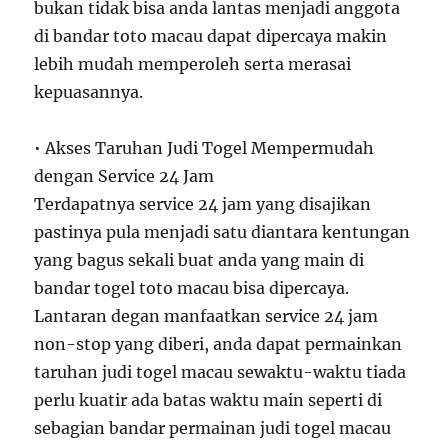
bukan tidak bisa anda lantas menjadi anggota
di bandar toto macau dapat dipercaya makin
lebih mudah memperoleh serta merasai
kepuasannya.
• Akses Taruhan Judi Togel Mempermudah
dengan Service 24 Jam
Terdapatnya service 24 jam yang disajikan
pastinya pula menjadi satu diantara kentungan
yang bagus sekali buat anda yang main di
bandar togel toto macau bisa dipercaya.
Lantaran degan manfaatkan service 24 jam
non-stop yang diberi, anda dapat permainkan
taruhan judi togel macau sewaktu-waktu tiada
perlu kuatir ada batas waktu main seperti di
sebagian bandar permainan judi togel macau