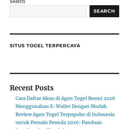
Search
SEARCH
SITUS TOGEL TERPERCAYA
Recent Posts
Cara Daftar Akun di Agen Togel Resmi 2026
Menggunakan E-Wallet Dengan Mudah
Review Agen Togel Terpopuler di Indonesia
untuk Pemain Pemula 2026: Panduan