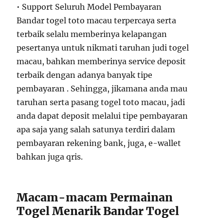
• Support Seluruh Model Pembayaran
Bandar togel toto macau terpercaya serta
terbaik selalu memberinya kelapangan
pesertanya untuk nikmati taruhan judi togel
macau, bahkan memberinya service deposit
terbaik dengan adanya banyak tipe
pembayaran . Sehingga, jikamana anda mau
taruhan serta pasang togel toto macau, jadi
anda dapat deposit melalui tipe pembayaran
apa saja yang salah satunya terdiri dalam
pembayaran rekening bank, juga, e-wallet
bahkan juga qris.
Macam-macam Permainan
Togel Menarik Bandar Togel