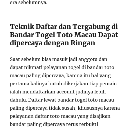
era sebelumnya.
Teknik Daftar dan Tergabung di
Bandar Togel Toto Macau Dapat
dipercaya dengan Ringan
Saat sebelum bisa masuk jadi anggota dan
dapat nikmati pelayanan togel di bandar toto
macau paling dipercaya, karena itu hal yang
pertama kalinya butuh dikerjakan tiap pemain
ialah mendaftarkan account judinya lebih
dahulu. Daftar lewat bandar togel toto macau
paling dipercaya tidak susah, khususnya karena
pelayanan daftar toto macau yang disajikan
bandar paling dipercaya terus terbukti