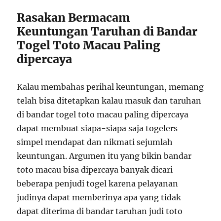
Rasakan Bermacam
Keuntungan Taruhan di Bandar
Togel Toto Macau Paling
dipercaya
Kalau membahas perihal keuntungan, memang
telah bisa ditetapkan kalau masuk dan taruhan
di bandar togel toto macau paling dipercaya
dapat membuat siapa-siapa saja togelers
simpel mendapat dan nikmati sejumlah
keuntungan. Argumen itu yang bikin bandar
toto macau bisa dipercaya banyak dicari
beberapa penjudi togel karena pelayanan
judinya dapat memberinya apa yang tidak
dapat diterima di bandar taruhan judi toto