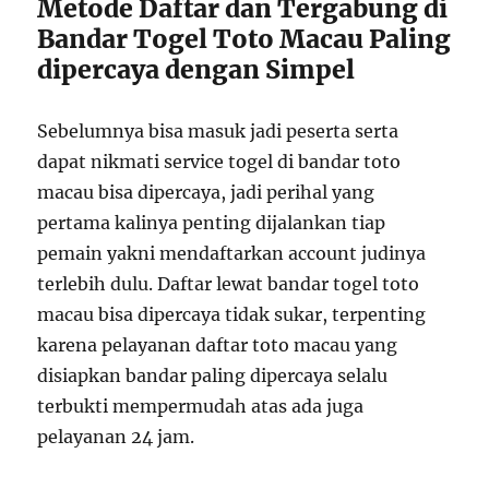
Metode Daftar dan Tergabung di
Bandar Togel Toto Macau Paling
dipercaya dengan Simpel
Sebelumnya bisa masuk jadi peserta serta
dapat nikmati service togel di bandar toto
macau bisa dipercaya, jadi perihal yang
pertama kalinya penting dijalankan tiap
pemain yakni mendaftarkan account judinya
terlebih dulu. Daftar lewat bandar togel toto
macau bisa dipercaya tidak sukar, terpenting
karena pelayanan daftar toto macau yang
disiapkan bandar paling dipercaya selalu
terbukti mempermudah atas ada juga
pelayanan 24 jam.