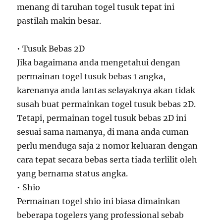
menang di taruhan togel tusuk tepat ini
pastilah makin besar.
• Tusuk Bebas 2D
Jika bagaimana anda mengetahui dengan
permainan togel tusuk bebas 1 angka,
karenanya anda lantas selayaknya akan tidak
susah buat permainkan togel tusuk bebas 2D.
Tetapi, permainan togel tusuk bebas 2D ini
sesuai sama namanya, di mana anda cuman
perlu menduga saja 2 nomor keluaran dengan
cara tepat secara bebas serta tiada terlilit oleh
yang bernama status angka.
• Shio
Permainan togel shio ini biasa dimainkan
beberapa togelers yang professional sebab