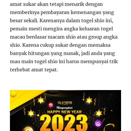
amat sukar akan tetapi menarik dengan
memberinya pembayaran kemenangan yang
besar sekali. Karenanya dalam togel shio ini,
pemain mesti mengira angka keluaran togel
macau berdasar macam shio atau group angka
shio. Karena cukup sukar dengan memaksa
banyak hitungan yang masak, jadi anda yang
mau main togel shio ini harus mempunyai trik
terhebat amat tepat.