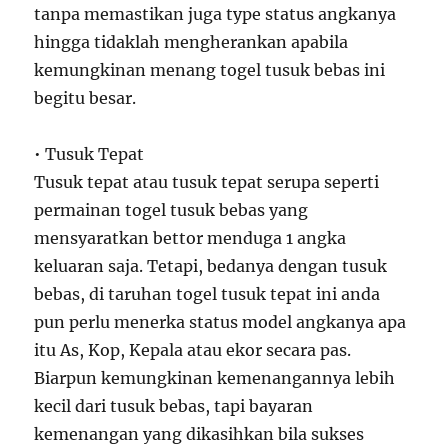
tanpa memastikan juga type status angkanya
hingga tidaklah mengherankan apabila
kemungkinan menang togel tusuk bebas ini
begitu besar.
• Tusuk Tepat
Tusuk tepat atau tusuk tepat serupa seperti
permainan togel tusuk bebas yang
mensyaratkan bettor menduga 1 angka
keluaran saja. Tetapi, bedanya dengan tusuk
bebas, di taruhan togel tusuk tepat ini anda
pun perlu menerka status model angkanya apa
itu As, Kop, Kepala atau ekor secara pas.
Biarpun kemungkinan kemenangannya lebih
kecil dari tusuk bebas, tapi bayaran
kemenangan yang dikasihkan bila sukses