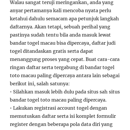
Walau sangat teruji meringankan, anda yang
anyar pertamanya kali mencoba nyata perlu
ketahui dahulu semacam apa petunjuk langkah
daftarnya. Akan tetapi, sebuah perihal yang
pastinya sudah tentu bila anda masuk lewat
bandar togel macau bisa dipercaya, daftar judi
togel ditandaskan gratis serta dapat
menanggung proses yang cepat. Buat cara-cara
ringan daftar serta tergabung di bandar togel
toto macau paling dipercaya antara lain sebagai
berikut ini, salah satunya:
• Silahkan masuk lebih dulu pada situs sah situs
bandar togel toto macau paling dipercaya.
• Lakukan registrasi account togel dengan
memutuskan daftar serta isi komplet formulir
register dengan beberapa pola data diri yang