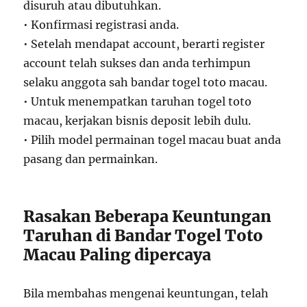
disuruh atau dibutuhkan.
• Konfirmasi registrasi anda.
• Setelah mendapat account, berarti register
account telah sukses dan anda terhimpun
selaku anggota sah bandar togel toto macau.
• Untuk menempatkan taruhan togel toto
macau, kerjakan bisnis deposit lebih dulu.
• Pilih model permainan togel macau buat anda
pasang dan permainkan.
Rasakan Beberapa Keuntungan
Taruhan di Bandar Togel Toto
Macau Paling dipercaya
Bila membahas mengenai keuntungan, telah