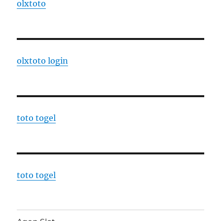
olxtoto
olxtoto login
toto togel
toto togel