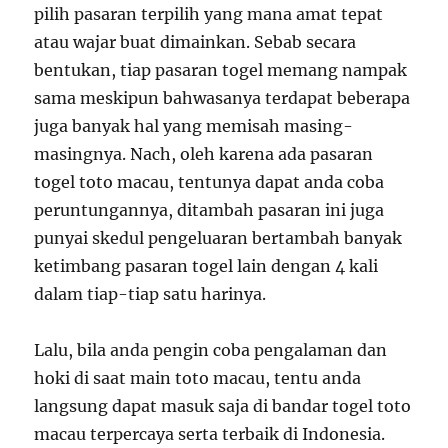
pilih pasaran terpilih yang mana amat tepat
atau wajar buat dimainkan. Sebab secara
bentukan, tiap pasaran togel memang nampak
sama meskipun bahwasanya terdapat beberapa
juga banyak hal yang memisah masing-
masingnya. Nach, oleh karena ada pasaran
togel toto macau, tentunya dapat anda coba
peruntungannya, ditambah pasaran ini juga
punyai skedul pengeluaran bertambah banyak
ketimbang pasaran togel lain dengan 4 kali
dalam tiap-tiap satu harinya.
Lalu, bila anda pengin coba pengalaman dan
hoki di saat main toto macau, tentu anda
langsung dapat masuk saja di bandar togel toto
macau terpercaya serta terbaik di Indonesia.