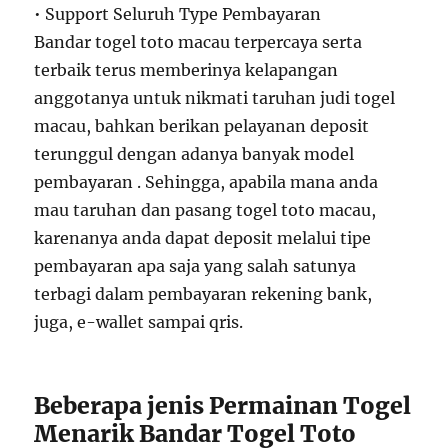
• Support Seluruh Type Pembayaran
Bandar togel toto macau terpercaya serta
terbaik terus memberinya kelapangan
anggotanya untuk nikmati taruhan judi togel
macau, bahkan berikan pelayanan deposit
terunggul dengan adanya banyak model
pembayaran . Sehingga, apabila mana anda
mau taruhan dan pasang togel toto macau,
karenanya anda dapat deposit melalui tipe
pembayaran apa saja yang salah satunya
terbagi dalam pembayaran rekening bank,
juga, e-wallet sampai qris.
Beberapa jenis Permainan Togel
Menarik Bandar Togel Toto