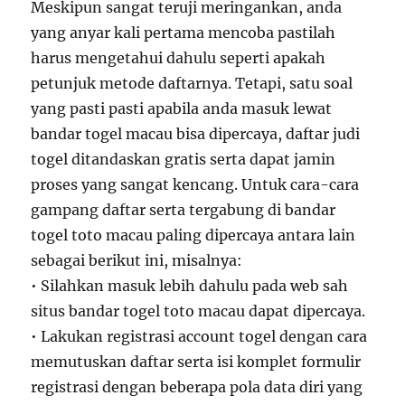
Meskipun sangat teruji meringankan, anda
yang anyar kali pertama mencoba pastilah
harus mengetahui dahulu seperti apakah
petunjuk metode daftarnya. Tetapi, satu soal
yang pasti pasti apabila anda masuk lewat
bandar togel macau bisa dipercaya, daftar judi
togel ditandaskan gratis serta dapat jamin
proses yang sangat kencang. Untuk cara-cara
gampang daftar serta tergabung di bandar
togel toto macau paling dipercaya antara lain
sebagai berikut ini, misalnya:
• Silahkan masuk lebih dahulu pada web sah
situs bandar togel toto macau dapat dipercaya.
• Lakukan registrasi account togel dengan cara
memutuskan daftar serta isi komplet formulir
registrasi dengan beberapa pola data diri yang