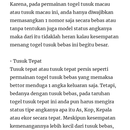
Karena, pada permainan togel tusuk macau
atau tusuk macau ini, anda hanya diwajibkan
memasangkan 1 nomor saja secara bebas atau
tanpa tentukan juga model status angkanya
maka dari itu tidaklah heran kalau kesempatan
menang togel tusuk bebas ini begitu besar.
• Tusuk Tepat
Tusuk tepat atau tusuk tepat persis seperti
permainan togel tusuk bebas yang memaksa
bettor menduga 1 angka keluaran saja. Tetapi,
bedanya dengan tusuk bebas, pada taruhan
togel tusuk tepat ini anda pun harus mengira
status tipe angkanya apa itu As, Kop, Kepala
atau ekor secara tepat. Meskipun kesempatan
kemenangannya lebih kecil dari tusuk bebas,