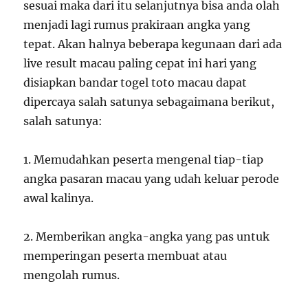
sesuai maka dari itu selanjutnya bisa anda olah
menjadi lagi rumus prakiraan angka yang
tepat. Akan halnya beberapa kegunaan dari ada
live result macau paling cepat ini hari yang
disiapkan bandar togel toto macau dapat
dipercaya salah satunya sebagaimana berikut,
salah satunya:
1. Memudahkan peserta mengenal tiap-tiap
angka pasaran macau yang udah keluar perode
awal kalinya.
2. Memberikan angka-angka yang pas untuk
memperingan peserta membuat atau
mengolah rumus.