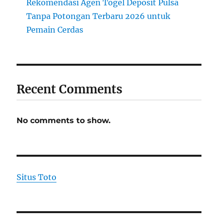
Rekomendasi Agen Togel Deposit Pulsa
Tanpa Potongan Terbaru 2026 untuk
Pemain Cerdas
Recent Comments
No comments to show.
Situs Toto