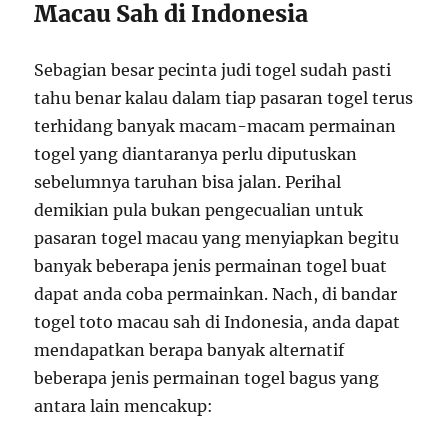
Macau Sah di Indonesia
Sebagian besar pecinta judi togel sudah pasti
tahu benar kalau dalam tiap pasaran togel terus
terhidang banyak macam-macam permainan
togel yang diantaranya perlu diputuskan
sebelumnya taruhan bisa jalan. Perihal
demikian pula bukan pengecualian untuk
pasaran togel macau yang menyiapkan begitu
banyak beberapa jenis permainan togel buat
dapat anda coba permainkan. Nach, di bandar
togel toto macau sah di Indonesia, anda dapat
mendapatkan berapa banyak alternatif
beberapa jenis permainan togel bagus yang
antara lain mencakup: