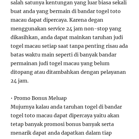
salah satunya kentungan yang luar biasa sekali
buat anda yang bermain di bandar togel toto
macau dapat dipercaya. Karena degan
menggunakan service 24 jam non-stop yang
dikasihkan, anda dapat mainkan taruhan judi
togel macau setiap saat tanpa penting risau ada
batas waktu main seperti di banyak bandar
permainan judi togel macau yang belum
ditopang atau ditambahkan dengan pelayanan
24 jam.
• Promo Bonus Meluap
Mujurnya kalau anda taruhan togel di bandar
togel toto macau dapat dipercaya yaitu akan
tetap banyak promosi bonus banyak serta
menarik dapat anda dapatkan dalam tiap