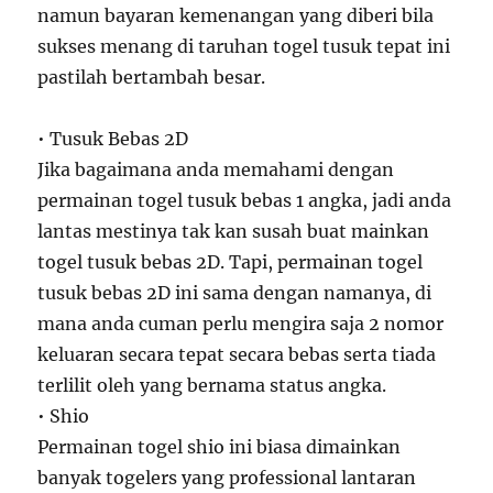
namun bayaran kemenangan yang diberi bila
sukses menang di taruhan togel tusuk tepat ini
pastilah bertambah besar.
• Tusuk Bebas 2D
Jika bagaimana anda memahami dengan
permainan togel tusuk bebas 1 angka, jadi anda
lantas mestinya tak kan susah buat mainkan
togel tusuk bebas 2D. Tapi, permainan togel
tusuk bebas 2D ini sama dengan namanya, di
mana anda cuman perlu mengira saja 2 nomor
keluaran secara tepat secara bebas serta tiada
terlilit oleh yang bernama status angka.
• Shio
Permainan togel shio ini biasa dimainkan
banyak togelers yang professional lantaran