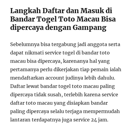
Langkah Daftar dan Masuk di
Bandar Togel Toto Macau Bisa
dipercaya dengan Gampang
Sebelumnya bisa tergabung jadi anggota serta
dapat nikmati service togel di bandar toto
macau bisa dipercaya, karenanya hal yang
pertamanya perlu dikerjakan tiap pemain ialah
mendaftarkan account judinya lebih dahulu.
Daftar lewat bandar togel toto macau paling
dipercaya tidak susah, terlebih karena service
daftar toto macau yang disiapkan bandar
paling dipercaya selalu terjaga mempermudah
lantaran terdapatnya juga service 24 jam.