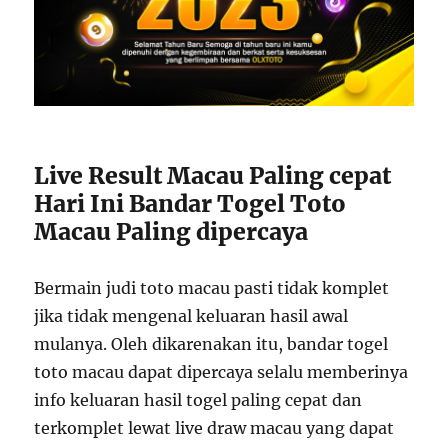
Live Result Macau Paling cepat
Hari Ini Bandar Togel Toto
Macau Paling dipercaya
Bermain judi toto macau pasti tidak komplet
jika tidak mengenal keluaran hasil awal
mulanya. Oleh dikarenakan itu, bandar togel
toto macau dapat dipercaya selalu memberinya
info keluaran hasil togel paling cepat dan
terkomplet lewat live draw macau yang dapat