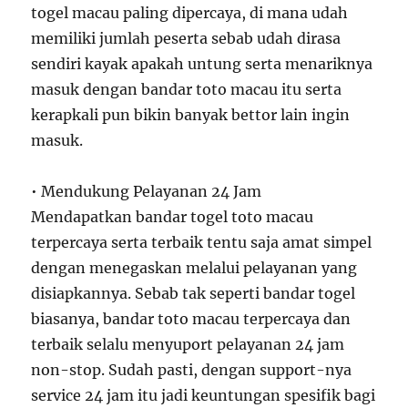
togel macau paling dipercaya, di mana udah
memiliki jumlah peserta sebab udah dirasa
sendiri kayak apakah untung serta menariknya
masuk dengan bandar toto macau itu serta
kerapkali pun bikin banyak bettor lain ingin
masuk.
• Mendukung Pelayanan 24 Jam
Mendapatkan bandar togel toto macau
terpercaya serta terbaik tentu saja amat simpel
dengan menegaskan melalui pelayanan yang
disiapkannya. Sebab tak seperti bandar togel
biasanya, bandar toto macau terpercaya dan
terbaik selalu menyuport pelayanan 24 jam
non-stop. Sudah pasti, dengan support-nya
service 24 jam itu jadi keuntungan spesifik bagi