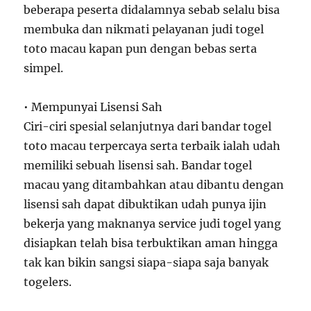
beberapa peserta didalamnya sebab selalu bisa
membuka dan nikmati pelayanan judi togel
toto macau kapan pun dengan bebas serta
simpel.
• Mempunyai Lisensi Sah
Ciri-ciri spesial selanjutnya dari bandar togel
toto macau terpercaya serta terbaik ialah udah
memiliki sebuah lisensi sah. Bandar togel
macau yang ditambahkan atau dibantu dengan
lisensi sah dapat dibuktikan udah punya ijin
bekerja yang maknanya service judi togel yang
disiapkan telah bisa terbuktikan aman hingga
tak kan bikin sangsi siapa-siapa saja banyak
togelers.