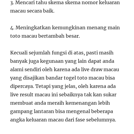
3. Mencari tahu skema skema nomor keluaran
macau secara baik.
4. Meningkatkan kemungkinan menang main
toto macau bertambah besar.
Kecuali sejumlah fungsi di atas, pasti masih
banyak juga kegunaan yang lain dapat anda
alami sendiri oleh karena ada live draw macau
yang disajikan bandar togel toto macau bisa
dipercaya. Tetapi yang jelas, oleh karena ada
live result macau ini sebaiknya tak kan sukar
membuat anda meraih kemenangan lebih
gampang lantaran bisa mengenal beberapa
angka keluaran macau dari fase sebelumnya.