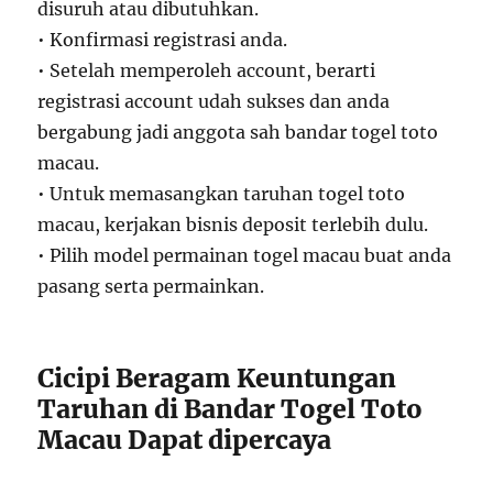
disuruh atau dibutuhkan.
• Konfirmasi registrasi anda.
• Setelah memperoleh account, berarti
registrasi account udah sukses dan anda
bergabung jadi anggota sah bandar togel toto
macau.
• Untuk memasangkan taruhan togel toto
macau, kerjakan bisnis deposit terlebih dulu.
• Pilih model permainan togel macau buat anda
pasang serta permainkan.
Cicipi Beragam Keuntungan
Taruhan di Bandar Togel Toto
Macau Dapat dipercaya