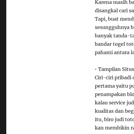
Karena masih ba
disangkal cari s
Tapi, buat mend
sesungguhnya b
banyak tanda-tan
bandar togel to
pahami antara la
• Tampilan Situ
Ciri-ciri pribad
pertama yaitu p
penampakan blog
kalau service j
kualitas dan be
itu, biro judi t
kan membikin ra