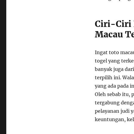
Ciri-Cir
Macau Te
Ingat toto maca
togel yang terke
banyak juga dar
terpilih ini. Wa
yang ada pada i
Oleh sebab itu, 
tergabung denga
pelayanan judi 
keuntungan, ke