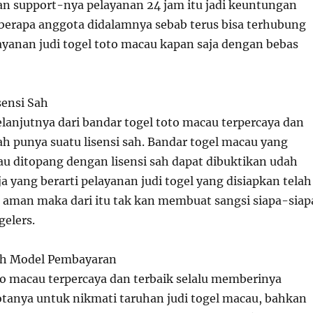
n support-nya pelayanan 24 jam itu jadi keuntungan
eberapa anggota didalamnya sebab terus bisa terhubung
ayanan judi togel toto macau kapan saja dengan bebas
ensi Sah
 selanjutnya dari bandar togel toto macau terpercaya dan
lah punya suatu lisensi sah. Bandar togel macau yang
u ditopang dengan lisensi sah dapat dibuktikan udah
ja yang berarti pelayanan judi togel yang disiapkan telah
n aman maka dari itu tak kan membuat sangsi siapa-siap
gelers.
ruh Model Pembayaran
to macau terpercaya dan terbaik selalu memberinya
tanya untuk nikmati taruhan judi togel macau, bahkan