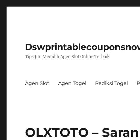
Dswprintablecouponsno
Tips Jitu Memilih Agen Slot Online Terbaik
Agen Slot
Agen Togel
Pediksi Togel
P
OLXTOTO – Saran 