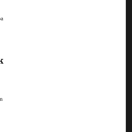
pa
k
am