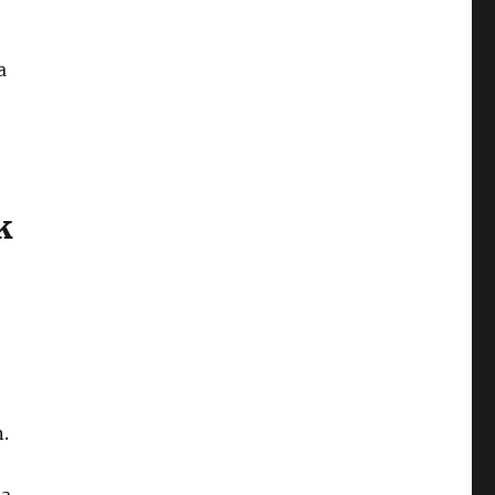
a
k
.