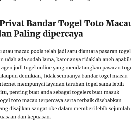
i Privat Bandar Togel Toto Maca
dan Paling dipercaya
 atau macau pools telah jadi satu diantara pasaran togel
an udah ada sudah lama, karenanya tidaklah aneh apabil
i agen judi togel online yang mendatangkan pasaran tog
Walaupun demikian, tidak semuanya bandar togel macau
internet mempunyai layanan taruhan togel sama lebih
itu, penting buat anda sebagai togelers buat masuk
ogel toto macau terpercaya serta terbaik disebabkan
yang disajikan sangat oke dalam memberi lebih sejumlah
uasaan dan kepuasan.