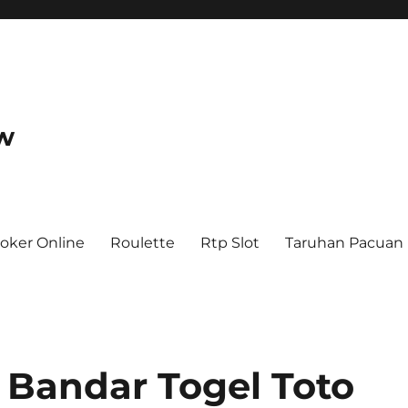
w
oker Online
Roulette
Rtp Slot
Taruhan Pacuan
Bandar Togel Toto