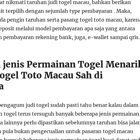
 nikmati taruhan judi togel macau, bahkan berikan
it terpilih dengan sejumlah type pembayaran . Maka,
da pengin taruhan serta pasang togel toto macau, karen
deposit melalui model pembayaran apa saja yang antara
am pembayaran rekening bank, juga, e-wallet sampai qris.
 jenis Permainan Togel Menari
ogel Toto Macau Sah di
a
pengagum judi togel sudah pasti tahu benar kalau dalam
an togel terus tersuguh banyak beberapa jenis permainan
a lainnya perlu dipastikan sebelumnya taruhan bisa jalan
n pula bukan pengecualian untuk pasaran togel macau