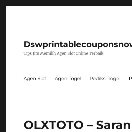
Dswprintablecouponsno
Tips Jitu Memilih Agen Slot Online Terbaik
Agen Slot
Agen Togel
Pediksi Togel
P
OLXTOTO – Saran 