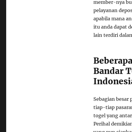
member-nya buat
pelayanan depos
apabila mana an
itu anda dapat 
lain terdiri dal
Beberapa
Bandar T
Indonesi
Sebagian besar 
tiap-tiap pasar
togel yang antar
Perihal demikia